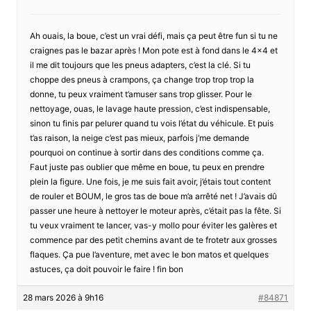
Ah ouais, la boue, c’est un vrai défi, mais ça peut être fun si tu ne
craignes pas le bazar après ! Mon pote est à fond dans le 4×4 et
il me dit toujours que les pneus adapters, c’est la clé. Si tu
choppe des pneus à crampons, ça change trop trop trop la
donne, tu peux vraiment t’amuser sans trop glisser. Pour le
nettoyage, ouas, le lavage haute pression, c’est indispensable,
sinon tu finis par pelurer quand tu vois l’état du véhicule. Et puis
t’as raison, la neige c’est pas mieux, parfois j‘me demande
pourquoi on continue à sortir dans des conditions comme ça.
Faut juste pas oublier que même en boue, tu peux en prendre
plein la figure. Une fois, je me suis fait avoir, j’étais tout content
de rouler et BOUM, le gros tas de boue m’a arrêté net ! J’avais dû
passer une heure à nettoyer le moteur après, c’était pas la fête. Si
tu veux vraiment te lancer, vas-y mollo pour éviter les galères et
commence par des petit chemins avant de te frotetr aux grosses
flaques. Ça pue l’aventure, met avec le bon matos et quelques
astuces, ça doit pouvoir le faire ! fin bon
28 mars 2026 à 9h16
#84871