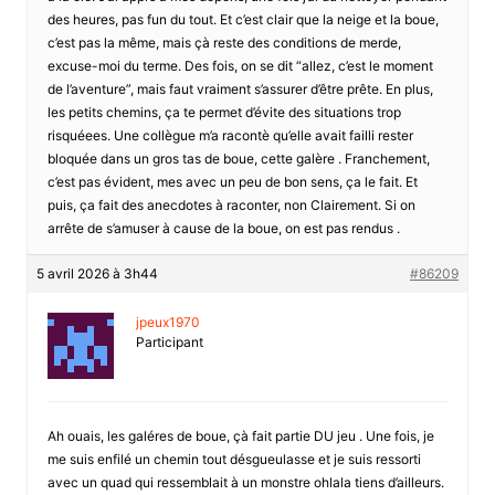
des heures, pas fun du tout. Et c’est clair que la neige et la boue,
c’est pas la même, mais çà reste des conditions de merde,
excuse-moi du terme. Des fois, on se dit “allez, c’est le moment
de l’aventure”, mais faut vraiment s’assurer d’être prête. En plus,
les petits chemins, ça te permet d’évite des situations trop
risquéees. Une collègue m’a racontè qu’elle avait failli rester
bloquée dans un gros tas de boue, cette galère . Franchement,
c’est pas évident, mes avec un peu de bon sens, ça le fait. Et
puis, ça fait des anecdotes à raconter, non Clairement. Si on
arrête de s’amuser à cause de la boue, on est pas rendus .
5 avril 2026 à 3h44
#86209
jpeux1970
Participant
Ah ouais, les galéres de boue, çà fait partie DU jeu . Une fois, je
me suis enfilé un chemin tout désgueulasse et je suis ressorti
avec un quad qui ressemblait à un monstre ohlala tiens d’ailleurs.