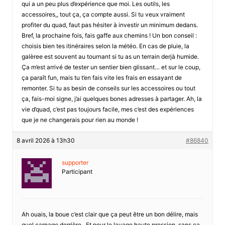
qui a un peu plus d’expérience que moi. Les outils, les
accessoires,, tout ça, ça compte aussi. Si tu veux vraiment
profiter du quad, faut pas hésiter à investir un minimum dedans.
Bref, la prochaine fois, fais gaffe aux chemins ! Un bon conseil :
choisis bien tes itinéraires selon la météo. En cas de pluie, la
galèree est souvent au tournant si tu as un terrain derjà humide.
Ça m’est arrivé de tester un sentier bien glissant… et sur le coup,
ça paraît fun, mais tu t’en fais vite les frais en essayant de
remonter. Si tu as besin de conseils sur les accessoires ou tout
ça, fais-moi signe, j’ai quelques bones adresses à partager. Ah, la
vie d’quad, c’est pas toujours facile, mes c’est des expériences
que je ne changerais pour rien au monde !
8 avril 2026 à 13h30
#86840
supporter
Participant
Ah ouais, la boue c’est clair que ça peut être un bon délire, mais
quel carnage derrière . Et pour le lavage haute pression, sans ça,