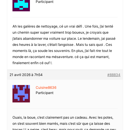
Participant
Ah les galères de nettoyage, cé un vrai défi . Une fois, j’ai tenté
un chemin super super vraiment trop boueux, je croyais que
j’allais abandonner ma voiture sur place. Le lendemain, jai passé
des heures à la laver, c’était l’angoisse . Mais tu sais quoi . Ces
moments là, ça soude les souvenirs. En plus, j’ai fait rire tout le
monde en racontant ma mésaventure. cé ça qui est marrant,
finalement enfin cé ouf !.
21 avril 2026 à 7h54
#88834
Cuisine8636
Participant
Ouais, la boue, c’est clairement pas un cadeau. Avec les potes,
on s’est souvent bien marrés, mais c’est sûr que ça laisse des
traces ! La neige, c’est beau, mais pour roulr, ça demande un peu