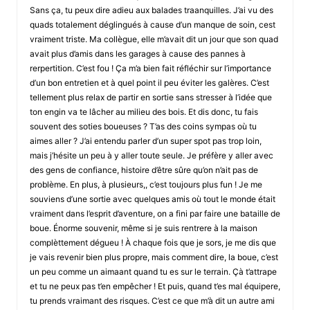
Sans ça, tu peux dire adieu aux balades traanquilles. J’ai vu des
quads totalement déglingués à cause d’un manque de soin, cest
vraiment triste. Ma collègue, elle m’avait dit un jour que son quad
avait plus d’amis dans les garages à cause des pannes à
rerpertition. C’est fou ! Ça m’a bien fait réfléchir sur l’importance
d’un bon entretien et à quel point il peu éviter les galères. C’est
tellement plus relax de partir en sortie sans stresser à l’idée que
ton engin va te lâcher au milieu des bois. Et dis donc, tu fais
souvent des soties boueuses ? T’as des coins sympas où tu
aimes aller ? J’ai entendu parler d’un super spot pas trop loin,
mais j’hésite un peu à y aller toute seule. Je préfère y aller avec
des gens de confiance, histoire d’être sûre qu’on n’ait pas de
problème. En plus, à plusieurs,, c’est toujours plus fun ! Je me
souviens d’une sortie avec quelques amis où tout le monde était
vraiment dans l’esprit d’aventure, on a fini par faire une bataille de
boue. Énorme souvenir, même si je suis rentrere à la maison
complèttement dégueu ! À chaque fois que je sors, je me dis que
je vais revenir bien plus propre, mais comment dire, la boue, c’est
un peu comme un aimaant quand tu es sur le terrain. Çà t’attrape
et tu ne peux pas t’en empêcher ! Et puis, quand t’es mal équipere,
tu prends vraimant des risques. C’est ce que m’à dit un autre ami