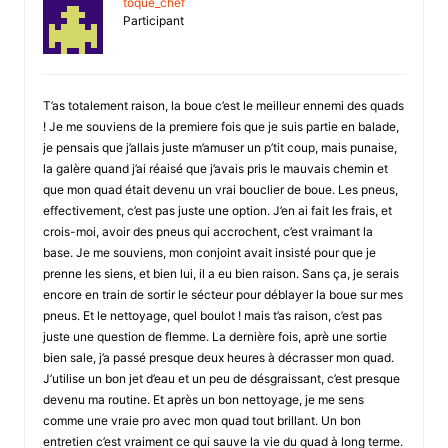
toque_chef
Participant
T’as totalement raison, la boue c’est le meilleur ennemi des quads
! Je me souviens de la premiere fois que je suis partie en balade,
je pensais que j’allais juste m’amuser un p’tit coup, mais punaise,
la galère quand j’ai réaisé que j’avais pris le mauvais chemin et
que mon quad était devenu un vrai bouclier de boue. Les pneus,
effectivement, c’est pas juste une option. J’en ai fait les frais, et
crois-moi, avoir des pneus qui accrochent, c’est vraimant la
base. Je me souviens, mon conjoint avait insisté pour que je
prenne les siens, et bien lui, il a eu bien raison. Sans ça, je serais
encore en train de sortir le sécteur pour déblayer la boue sur mes
pneus. Et le nettoyage, quel boulot ! mais t’as raison, c’est pas
juste une question de flemme. La dernière fois, aprè une sortie
bien sale, j’a passé presque deux heures à décrasser mon quad.
J’utilise un bon jet d’eau et un peu de désgraissant, c’est presque
devenu ma routine. Et après un bon nettoyage, je me sens
comme une vraie pro avec mon quad tout brillant. Un bon
entretien c’est vraiment ce qui sauve la vie du quad à long terme.