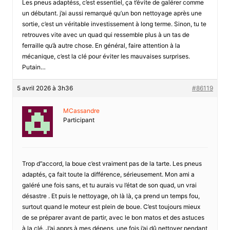
Les pneus adaptéss, c’est essentiel, ça t’évite de galérer comme
un débutant. j’ai aussi remarqué qu’un bon nettoyage après une
sortie, c’est un véritable investissement à long terme. Sinon, tu te
retrouves vite avec un quad qui ressemble plus à un tas de
ferraille qu’à autre chose. En général, faire attention à la
mécanique, c’est la clé pour éviter les mauvaises surprises.
Putain…
5 avril 2026 à 3h36
#86119
MCassandre
Participant
Trop d”accord, la boue c’est vraiment pas de la tarte. Les pneus
adaptés, ça fait toute la différence, sérieusement. Mon ami a
galéré une fois sans, et tu aurais vu l’état de son quad, un vrai
désastre . Et puis le nettoyage, oh là là, ça prend un temps fou,
surtout quand le moteur est plein de boue. C’est toujours mieux
de se préparer avant de partir, avec le bon matos et des astuces
à la clé. J’ai apprs à mes dépens, une fois j’ai dû nettoyer pendant