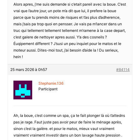
Alors apres, j’me suis demande si c’etait pareil avec la boue. C’est
vrai que l’autre jour, un pote m’a dit que lui, il prefere la boue
parce que tu prends moins de risques et t’as plus d’adherence,
mais j’sais pa trop quoi en pensser. Je vais pa m’lancer dans un
truc qui tellement tellement tellement m’ramene à la case depart,
c’est galere de nettoyer apres aussi. Y’a des cosneils ?
Éuqipement different ? J’susi un peu inquiet pour le matos et le
moteur aussi. Dites-moi tout, j’ai besoin d’aide la ! Du serieux,
hein !
25 mars 2026 à 0h57
#84114
Stephanie.136
Participant
Ah, la boue, c’est comme un spa, ça te fait plonger là où t’attedns
pas je rage. Faut juste pas avoir peur de faire le ménage après,
sinon c’est la galère. et pour le matos, mieux vaut vraiment
vraiment vraiment investir dans un bon lavage haute pression .