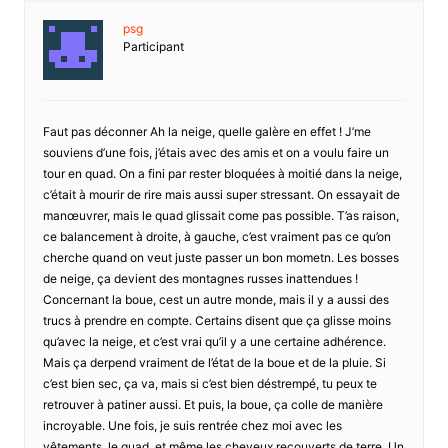
psg
Participant
Faut pas déconner Ah la neige, quelle galère en effet ! J’me
souviens d’une fois, j’étais avec des amis et on a voulu faire un
tour en quad. On a fini par rester bloquées à moitié dans la neige,
c’était à mourir de rire mais aussi super stressant. On essayait de
manœuvrer, mais le quad glissait come pas possible. T’as raison,
ce balancement à droite, à gauche, c’est vraiment pas ce qu’on
cherche quand on veut juste passer un bon mometn. Les bosses
de neige, ça devient des montagnes russes inattendues !
Concernant la boue, cest un autre monde, mais il y a aussi des
trucs à prendre en compte. Certains disent que ça glisse moins
qu’avec la neige, et c’est vrai qu’il y a une certaine adhérence.
Mais ça derpend vraiment de l’état de la boue et de la pluie. Si
c’est bien sec, ça va, mais si c’est bien déstrempé, tu peux te
retrouver à patiner aussi. Et puis, la boue, ça colle de manière
incroyable. Une fois, je suis rentrée chez moi avec les
vêtements, le quad, et même les cheveux recouverts de terre. Un