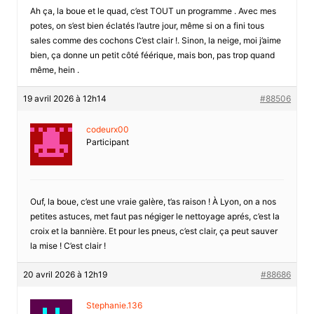
Ah ça, la boue et le quad, c’est TOUT un programme . Avec mes
potes, on s’est bien éclatés l’autre jour, même si on a fini tous
sales comme des cochons C’est clair !. Sinon, la neige, moi j’aime
bien, ça donne un petit côté féérique, mais bon, pas trop quand
même, hein .
19 avril 2026 à 12h14
#88506
codeurx00
Participant
Ouf, la boue, c’est une vraie galère, t’as raison ! À Lyon, on a nos
petites astuces, met faut pas négiger le nettoyage aprés, c’est la
croix et la bannière. Et pour les pneus, c’est clair, ça peut sauver
la mise ! C’est clair !
20 avril 2026 à 12h19
#88686
Stephanie.136