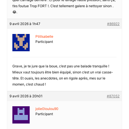
t’es foutue Trop FORT !. C’est tellement galere à nettoyer sinon .
😂.
9 avril 2026 à 1h47
#86922
PtitIsabelle
Participant
Grave, je te jure que la boue, c’est pas une balade tranquille !
Mieux vaut toujours être bien équipé, sinon c’est un vrai casse-
tête. Et ouais, les anecdotes, on en rigole après, mes sur le
momen, c’est chaud !
9 avril 2026 à 20h01
#87052
jolie0loulou90
Participant