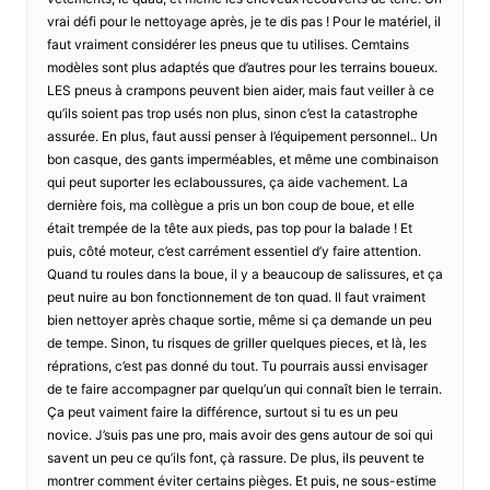
vrai défi pour le nettoyage après, je te dis pas ! Pour le matériel, il
faut vraiment considérer les pneus que tu utilises. Cemtains
modèles sont plus adaptés que d’autres pour les terrains boueux.
LES pneus à crampons peuvent bien aider, mais faut veiller à ce
qu’ils soient pas trop usés non plus, sinon c’est la catastrophe
assurée. En plus, faut aussi penser à l’équipement personnel.. Un
bon casque, des gants imperméables, et même une combinaison
qui peut suporter les eclaboussures, ça aide vachement. La
dernière fois, ma collègue a pris un bon coup de boue, et elle
était trempée de la tête aux pieds, pas top pour la balade ! Et
puis, côté moteur, c’est carrément essentiel d’y faire attention.
Quand tu roules dans la boue, il y a beaucoup de salissures, et ça
peut nuire au bon fonctionnement de ton quad. Il faut vraiment
bien nettoyer après chaque sortie, même si ça demande un peu
de tempe. Sinon, tu risques de griller quelques pieces, et là, les
réprations, c’est pas donné du tout. Tu pourrais aussi envisager
de te faire accompagner par quelqu’un qui connaît bien le terrain.
Ça peut vaiment faire la différence, surtout si tu es un peu
novice. J’suis pas une pro, mais avoir des gens autour de soi qui
savent un peu ce qu’ils font, çà rassure. De plus, ils peuvent te
montrer comment éviter certains pièges. Et puis, ne sous-estime