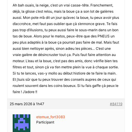
Ah bah ouais, la neige, c’est un vrai casse-tête. Franchement,
déjà, la glisse c’est relou, mais la boue ça a son lot de galèrres
aussi. Mon pote m’à dit un jour qu’avec la boue, tu peux avoir plus
d’accrohce, met faut pas oublier que çà s’ennonce grave. Te fais
pas trop d’illusions, tu peux aussi faire le sous–marin dans un bon
tas de boue. Alors pour le matos, peux-être que des PNEUS un
peu plus adaptés à la boue ça pourrait pas faire de mal. Mais faut
aussi bien nettoyer après, sinon adieu les pièces… C’est une
vraie galère de désincruster tout ça. Puis faut faire attention au
moteur. L’eau et la boue, c’est pas des amis, donc vérifie bien tes
filtres et tout, sinon çà va t’en mettre plein la vue à chaque sortie.
Si tu te lances, vas-y mollo au début histiore de te faire la main.
Et j’suis sûr que tu peux trouver des conseils aupres de ceux qui
roulent souvent dans les coins boueux. Si tu fais gaffe çà peux le
faire ! J’adore !!
25 mars 2026 à 1h47
#84119
eternue_fort3083
Participant