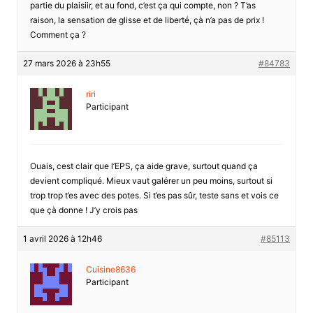
partie du plaisiir, et au fond, c’est ça qui compte, non ? T’as
raison, la sensation de glisse et de liberté, çà n’a pas de prix !
Comment ça ?
27 mars 2026 à 23h55
#84783
riri
Participant
Ouais, cest clair que l’EPS, ça aide grave, surtout quand ça
devient compliqué. Mieux vaut galérer un peu moins, surtout si
trop trop t’es avec des potes. Si t’es pas sûr, teste sans et vois ce
que çà donne ! J’y crois pas
1 avril 2026 à 12h46
#85113
Cuisine8636
Participant