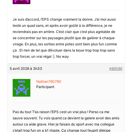
Je suis d’accord, l’EPS change vraiment la donne. J’ai moi aussi
testé un quad sans, et après avoir goûté à la différence, je ne
reviendrais pas en arrière. C’est clair que c’est plus agréable de
se concentrer sur les paysages plutôt que de galérer à chaque
virage. En plus, les sorties entre potes sont bien plus fun comme
ça . Et rien de tel que d’évoluer dans la boue trop trop trop sans
trop forcer, un vrai régal :|. No way
5 avril 2026 à 3h33
#86086
Nathan760760
Participant
Pas du tout T’as raison l’EPS cest un vrai plus ! Perso ca me
sauve souvent. Tu vois quand ca devient la galere avoir des amis
autoui ca aide grave. Hier je faisais du sport avec ma collegue
c’etait trop fun on a b1 riigole. Ça change tout l’euprit d’ekipe