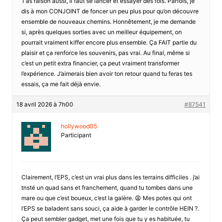
T’as raison aussi, il faut se lancer et essayer des fois. Parfois, je
dis à mon CONJOINT de foncer un peu plus pour qu’on découvre
ensemble de nouveaux chemins. Honnêtement, je me demande
si, après quelques sorties avec un meilleur équipement, on
pourrait vraiment kiffer encore plus ensemble. Ça FAIT partie du
plaisir et ça renforce les souvenirs, pas vrai. Au final, même si
c’est un petit extra financier, ça peut vraiment transformer
l’expérience. J’aimerais bien avoir ton retour quand tu feras tes
essais, ça me fait déjà envie.
18 avril 2026 à 7h00
#87541
hollywood05
Participant
Clairement, l’EPS, c’est un vrai plus dans les terrains difficiles . j’ai
tnsté un quad sans et franchement, quand tu tombes dans une
mare ou que c’est boueux, c’est la galère. 😩 Mes potes qui ont
l’EPS se baladent sans souci, ça aide à garder le contrôle HEIN ?.
Ça peut sembler gadget, met une fois que tu y es habituée, tu