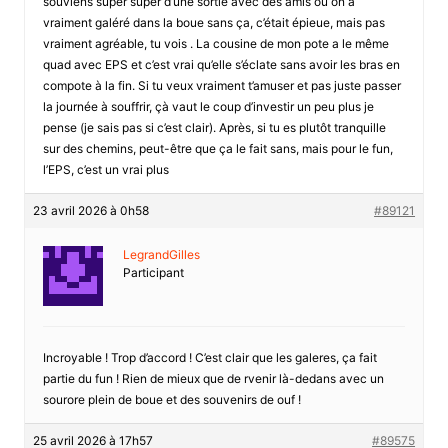
souviens super super d’une sortie avec des amis où on a
vraiment galéré dans la boue sans ça, c’était épieue, mais pas
vraiment agréable, tu vois . La cousine de mon pote a le même
quad avec EPS et c’est vrai qu’elle s’éclate sans avoir les bras en
compote à la fin. Si tu veux vraiment t’amuser et pas juste passer
la journée à souffrir, çà vaut le coup d’investir un peu plus je
pense (je sais pas si c’est clair). Après, si tu es plutôt tranquille
sur des chemins, peut-être que ça le fait sans, mais pour le fun,
l’EPS, c’est un vrai plus
23 avril 2026 à 0h58
#89121
LegrandGilles
Participant
Incroyable ! Trop d’accord ! C’est clair que les galeres, ça fait
partie du fun ! Rien de mieux que de rvenir là-dedans avec un
sourore plein de boue et des souvenirs de ouf !
25 avril 2026 à 17h57
#89575