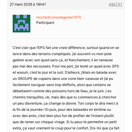
27 mars 2026 à 16h41
#84737
mocheXconsolegamer1975
Participant
C’est clair que l’EPS fait une vraie différence, surtout quand on se
lance dans des terrains compliqués. j’ai souvent vu mon pote
galérer avec son quad sans ça, et franchement, il en ramasse
pas mal des secousses. Pour ma part, j’ai testé un quad avec EPS
et waouh, c’est le jour et la nuit. D’ailleurs, j’étais en balade avec
un GROUPE de copains dans une zone bien vaseuse et j’ai pu
facilement naviguer sans trop d’efforts, alors que certains se
débattaient comme des poissons hors de l’eau, je te jure. Les
chemns tranquilles, ok, mais dès que tu commences à chercher
un peu d’aventure, ça change la donne. Ton corps te dira merci à
la fin de la journée ! Et puis, pour des balaades en binôme ou
avec des amis, c’est bien plus fun de profiter de l’instant plutôt
que de ramer sur chaque virage. Si tu peux te permettre un petit
extra, ça vaut vraiment le coup pour le confort. Dis-toi que ça fait