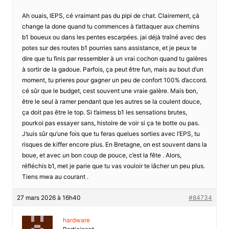
Ah ouais, lEPS, cé vraimant pas du pipi de chat. Clairement, çà
change la done quand tu commences à t’attaquer aux chemins
b1 boueux ou dans les pentes escarpées. jai déjà traîné avec des
potes sur des routes b1 pourries sans assistance, et je peux te
dire que tu finis par ressembler à un vrai cochon quand tu galères
à sortir de la gadoue. Parfois, ça peut être fun, mais au bout d’un
moment, tu prieres pour gagner un peu de confort 100% d’accord.
cé sûr que le budget, cest souvent une vraie galère. Mais bon,
être le seul à ramer pendant que les autres se la coulent douce,
ça doit pas être le top. Si t’aimess b1 les sensations brutes,
pourkoi pas essayer sans, histoire de voir si ça te botte ou pas.
J’suis sûr qu’une fois que tu feras quelues sorties avec l’EPS, tu
risques de kiffer encore plus. En Bretagne, on est souvent dans la
boue, et avec un bon coup de pouce, c’est la fête . Alors,
réfléchis b1, met je parie que tu vas vouloir te lâcher un peu plus.
Tiens mwa au courant .
27 mars 2026 à 16h40
#84734
hardware