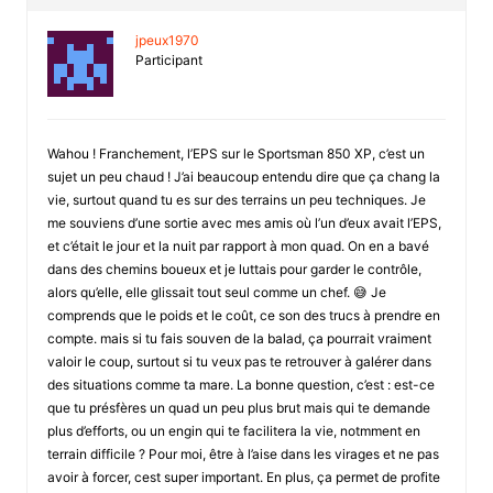
jpeux1970
Participant
Wahou ! Franchement, l’EPS sur le Sportsman 850 XP, c’est un
sujet un peu chaud ! J’ai beaucoup entendu dire que ça chang la
vie, surtout quand tu es sur des terrains un peu techniques. Je
me souviens d’une sortie avec mes amis où l’un d’eux avait l’EPS,
et c’était le jour et la nuit par rapport à mon quad. On en a bavé
dans des chemins boueux et je luttais pour garder le contrôle,
alors qu’elle, elle glissait tout seul comme un chef. 😅 Je
comprends que le poids et le coût, ce son des trucs à prendre en
compte. mais si tu fais souven de la balad, ça pourrait vraiment
valoir le coup, surtout si tu veux pas te retrouver à galérer dans
des situations comme ta mare. La bonne question, c’est : est-ce
que tu présfères un quad un peu plus brut mais qui te demande
plus d’efforts, ou un engin qui te facilitera la vie, notmment en
terrain difficile ? Pour moi, être à l’aise dans les virages et ne pas
avoir à forcer, cest super important. En plus, ça permet de profite