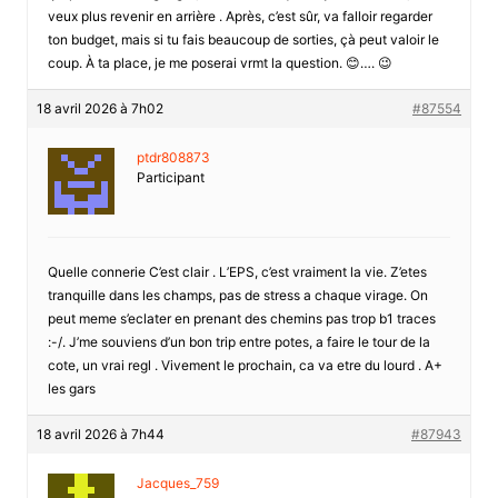
veux plus revenir en arrière . Après, c’est sûr, va falloir regarder
ton budget, mais si tu fais beaucoup de sorties, çà peut valoir le
coup. À ta place, je me poserai vrmt la question. 😊…. 😉
18 avril 2026 à 7h02
#87554
ptdr808873
Participant
Quelle connerie C’est clair . L’EPS, c’est vraiment la vie. Z’etes
tranquille dans les champs, pas de stress a chaque virage. On
peut meme s’eclater en prenant des chemins pas trop b1 traces
:-/. J’me souviens d’un bon trip entre potes, a faire le tour de la
cote, un vrai regl . Vivement le prochain, ca va etre du lourd . A+
les gars
18 avril 2026 à 7h44
#87943
Jacques_759