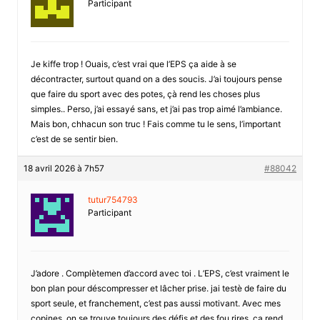
Participant
Je kiffe trop ! Ouais, c’est vrai que l’EPS ça aide à se
décontracter, surtout quand on a des soucis. J’ai toujours pense
que faire du sport avec des potes, çà rend les choses plus
simples.. Perso, j’ai essayé sans, et j’ai pas trop aimé l’ambiance.
Mais bon, chhacun son truc ! Fais comme tu le sens, l’important
c’est de se sentir bien.
18 avril 2026 à 7h57
#88042
tutur754793
Participant
J’adore . Complètemen d’accord avec toi . L’EPS, c’est vraiment le
bon plan pour déscompresser et lâcher prise. jai testè de faire du
sport seule, et franchement, c’est pas aussi motivant. Avec mes
copines, on se trouve toujours des défis et des fou rires, ça rend