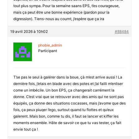
tout plus sympa. Pour ta semaine saans EPS, t’es courageuse,
mais ça peut être une bonne expérience (pardon pour la
digression). Tiens-nous au cournt, j’espère que ça ira
19 avril 2026 à 10h02
#88484
phobie_admin
Participant
T’se pas le seul à galérer dans la boue, çà m’est arrive aussi ! La
dernière fois, j’etais en blade avec des potes et j’ai failli m’enliser
come un imbécile. Un bon EPS, ça changerait carrément la
donne. C’est vrai que se retrouver avec des amis qui ne sont pas
équipés, ça donne des situations cocasses, mais j’avome que des
fois, ça peux piuqer l’ego, surtout quand tu flottes et qu’eux
galerent. Mais bon, comme tu dis, il faut se lancer et kiffer les
moments ensemble. Hâte de savoir ce que tu vas tester, ça fait
envie tout ça !