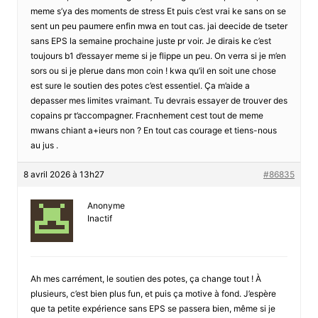
meme s’ya des moments de stress Et puis c’est vrai ke sans on se
sent un peu paumere enfin mwa en tout cas. jai deecide de tseter
sans EPS la semaine prochaine juste pr voir. Je dirais ke c’est
toujours b1 d’essayer meme si je flippe un peu. On verra si je m’en
sors ou si je plerue dans mon coin ! kwa qu’il en soit une chose
est sure le soutien des potes c’est essentiel. Ça m’aide a
depasser mes limites vraimant. Tu devrais essayer de trouver des
copains pr t’accompagner. Fracnhement cest tout de meme
mwans chiant a+ieurs non ? En tout cas courage et tiens-nous
au jus .
8 avril 2026 à 13h27
#86835
Anonyme
Inactif
Ah mes carrément, le soutien des potes, ça change tout ! À
plusieurs, c’est bien plus fun, et puis ça motive à fond. J’espère
que ta petite expérience sans EPS se passera bien, même si je