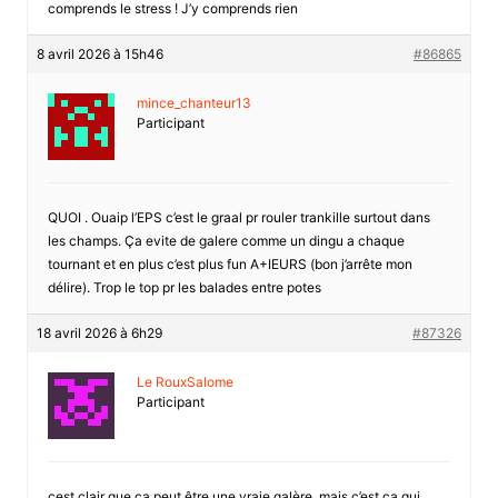
comprends le stress ! J’y comprends rien
8 avril 2026 à 15h46
#86865
mince_chanteur13
Participant
QUOI . Ouaip l’EPS c’est le graal pr rouler trankille surtout dans
les champs. Ça evite de galere comme un dingu a chaque
tournant et en plus c’est plus fun A+IEURS (bon j’arrête mon
délire). Trop le top pr les balades entre potes
18 avril 2026 à 6h29
#87326
Le RouxSalome
Participant
cest clair que ça peut être une vraie galère, mais c’est ça qui