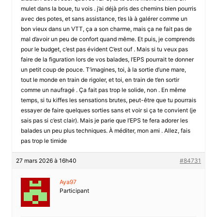
mulet dans la boue, tu vois . j’ai déjà pris des chemins bien pourris
avec des potes, et sans assistance, t’es là à galérer comme un
bon vieux dans un VTT, ça a son charme, mais ça ne fait pas de
mal d’avoir un peu de confort quand même. Et puis, je comprends
pour le budget, c’est pas évident C’est ouf . Mais si tu veux pas
faire de la figuration lors de vos balades, l’EPS pourrait te donner
un petit coup de pouce. T’imagines, toi, à la sortie d’une mare,
tout le monde en train de rigoler, et toi, en train de t’en sortir
comme un naufragé . Ça fait pas trop le solide, non . En même
temps, si tu kiffes les sensations brutes, peut-être que tu pourrais
essayer de faire quelques sorties sans et voir si ça te convient (je
sais pas si c’est clair). Mais je parie que l’EPS te fera adorer les
balades un peu plus techniques. À méditer, mon ami . Allez, fais
pas trop le timide
27 mars 2026 à 16h40
#84731
Aya97
Participant