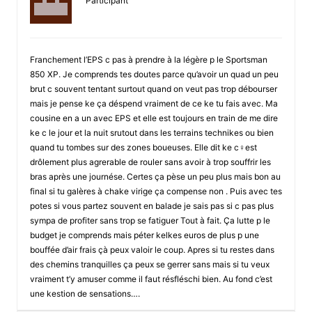
Participant
Franchement l’EPS c pas à prendre à la légère p le Sportsman
850 XP. Je comprends tes doutes parce qu’avoir un quad un peu
brut c souvent tentant surtout quand on veut pas trop débourser
mais je pense ke ça déspend vraiment de ce ke tu fais avec. Ma
cousine en a un avec EPS et elle est toujours en train de me dire
ke c le jour et la nuit srutout dans les terrains technikes ou bien
quand tu tombes sur des zones boueuses. Elle dit ke c♀est
drôlement plus agrerable de rouler sans avoir à trop souffrir les
bras après une journése. Certes ça pèse un peu plus mais bon au
final si tu galères à chake virige ça compense non . Puis avec tes
potes si vous partez souvent en balade je sais pas si c pas plus
sympa de profiter sans trop se fatiguer Tout à fait. Ça lutte p le
budget je comprends mais péter kelkes euros de plus p une
bouffée d’air frais çà peux valoir le coup. Apres si tu restes dans
des chemins tranquilles ça peux se gerrer sans mais si tu veux
vraiment t’y amuser comme il faut résfléschi bien. Au fond c’est
une kestion de sensations….