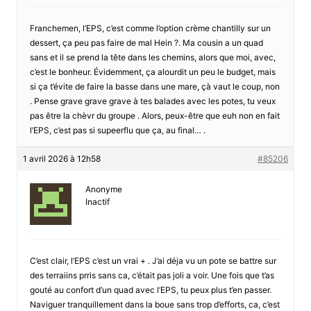
Franchemen, l’EPS, c’est comme l’option crème chantilly sur un
dessert, ça peu pas faire de mal Hein ?. Ma cousin a un quad
sans et il se prend la tête dans les chemins, alors que moi, avec,
c’est le bonheur. Évidemment, ça alourdit un peu le budget, mais
si ça t’évite de faire la basse dans une mare, çà vaut le coup, non
. Pense grave grave grave à tes balades avec les potes, tu veux
pas être la chèvr du groupe . Alors, peux-être que euh non en fait
l’EPS, c’est pas si supeerflu que ça, au final… .
1 avril 2026 à 12h58
#85206
Anonyme
Inactif
C’est clair, l’EPS c’est un vrai + . J’ai déja vu un pote se battre sur
des terraiins prris sans ca, c’était pas joli a voir. Une fois que t’as
gouté au confort d’un quad avec l’EPS, tu peux plus t’en passer.
Naviguer tranquillement dans la boue sans trop d’efforts, ca, c’est