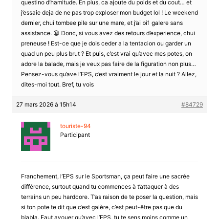
questino d’hamitude. En plus, ca ajoute du poids et du cout… et
j’essaie deja de ne pas trop exploser mon budget lol ! Le weekend
dernier, chui tombee pile sur une mare, et j’ai bi1 galere sans
assistance. 😫 Donc, si vous avez des retours d’experience, chui
preneuse ! Est-ce que je dois ceder a la tentacion ou garder un
quad un peu plus brut ? Et puis, c’est vrai qu’avec mes potes, on
adore la balade, mais je veux pas faire de la figuration non plus…
Pensez-vous qu’ave l’EPS, c’est vraiment le jour et la nuit ? Allez,
dites-moi tout. Bref, tu vois
27 mars 2026 à 15h14
#84729
touriste-94
Participant
Franchement, l’EPS sur le Sportsman, ça peut faire une sacrée
différence, surtout quand tu commences à t’attaquer à des
terrains un peu hardcore. T’as raison de te poser la question, mais
si ton pote te dit que c’est galère, c’est peut-être pas que du
blabla. Faut avouer qu’avec l’EPS, tu te sens moins comme un