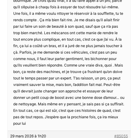
bourrnque. Je crois qu’au final, il a dû faire appel à un pro, parce
qu’il s’épuise à chaqu fois à essyer de tout résoudre lui-même.
Une fois, il a même voulu nttoyer le réservoir à la soufflette, tu te
rends compte . Ça m’a bien fait rire. Je me disais qu’il ailait finir
par lui faire un soin de beauté à son quad, sauf que ça n’a pas
trop bien marché. Les méscanos ont cette manie de rendre le
tout encore plus complique, en tout cas, c’est ce que j’ai vu. À la
fin, ça lui a coûté un bras, et il a juré de ne plus jamais toucher à
çà. Parfois, je me demande si ces véhicules, c’est pas un peu
comme nous, il faut leur parler gentiment, les bichonner pour
qu’ils veuillent bien répondre. Comme une vraie diva, quoi . Mais
bon, ça reste des machines, et je trouve ça frustrant qu’on doive
tout le temps passer par un expert. T’as raisson, un pro, ça peut
vraiment sauver la mise, mais bon, l’addition fait mal. Peut-être
qu’il devrait juste changer son approche et essayer de leur
donner un petit coup de boost avec une bonne dose d’amour… ou
de nettoyage. Mais même en y pensant, je sais pas si ça suffirait.
En tout cas, ce qui est sûr, c’est que ces histoires de quad, c’est
pas de tout repos. J’espère que la prochiane fois, ça ira mieux
pour lui
29 mars 2026 à 1h20
#85055