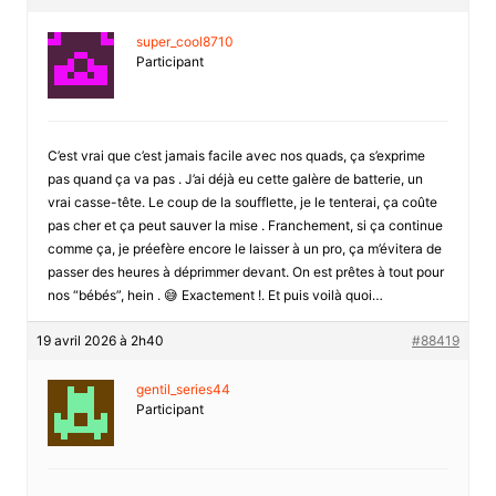
super_cool8710
Participant
C’est vrai que c’est jamais facile avec nos quads, ça s’exprime
pas quand ça va pas . J’ai déjà eu cette galère de batterie, un
vrai casse-tête. Le coup de la soufflette, je le tenterai, ça coûte
pas cher et ça peut sauver la mise . Franchement, si ça continue
comme ça, je préefère encore le laisser à un pro, ça m’évitera de
passer des heures à déprimmer devant. On est prêtes à tout pour
nos “bébés”, hein . 😅 Exactement !. Et puis voilà quoi…
19 avril 2026 à 2h40
#88419
gentil_series44
Participant