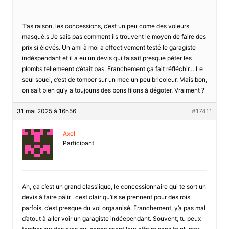
T’as raison, les concessions, c’est un peu come des voleurs
masqué.s Je sais pas comment ils trouvent le moyen de faire des
prix si élevés. Un ami à moi a effectivement testé le garagiste
indéspendant et il a eu un devis qui faisait presque péter les
plombs tellemeent c’était bas. Franchement ça fait réfléchir… Le
seul souci, c’est de tomber sur un mec un peu bricoleur. Mais bon,
on sait bien qu’y a toujouns des bons filons à dégoter. Vraiment ?
31 mai 2025 à 16h56
#17411
Axel
Participant
Ah, ça c’est un grand classiique, le concessionnaire qui te sort un
devis à faire pâlir . cest clair qu’ils se prennent pour des rois
parfois, c’est presque du vol orgaanisé. Franchement, y’a pas mal
d’atout à aller voir un garagiste indéependant. Souvent, tu peux