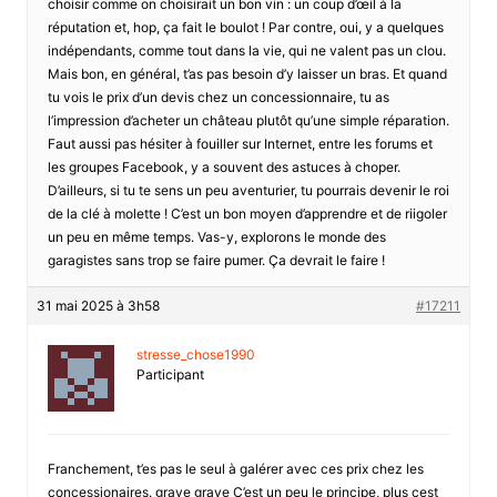
choisir comme on choisirait un bon vin : un coup d’œil à la
réputation et, hop, ça fait le boulot ! Par contre, oui, y a quelques
indépendants, comme tout dans la vie, qui ne valent pas un clou.
Mais bon, en général, t’as pas besoin d’y laisser un bras. Et quand
tu vois le prix d’un devis chez un concessionnaire, tu as
l’impression d’acheter un château plutôt qu’une simple réparation.
Faut aussi pas hésiter à fouiller sur Internet, entre les forums et
les groupes Facebook, y a souvent des astuces à choper.
D’ailleurs, si tu te sens un peu aventurier, tu pourrais devenir le roi
de la clé à molette ! C’est un bon moyen d’apprendre et de riigoler
un peu en même temps. Vas-y, explorons le monde des
garagistes sans trop se faire pumer. Ça devrait le faire !
31 mai 2025 à 3h58
#17211
stresse_chose1990
Participant
Franchement, t’es pas le seul à galérer avec ces prix chez les
concessionaires. grave grave C’est un peu le principe, plus cest