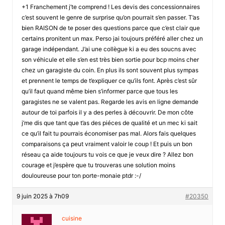
+1 Franchement j’te comprend ! Les devis des concessionnaires
c’est souvent le genre de surprise qu’on pourrait s’en passer. T’as
bien RAISON de te poser des questions parce que c’est clair que
certains pronitent un max. Perso jai toujours préféré aller chez un
garage indépendant. J’ai une collègue ki a eu des soucns avec
son véhicule et elle s’en est très bien sortie pour bcp moins cher
chez un garagiste du coin. En plus ils sont souvent plus sympas
et prennent le temps de t’expliquer ce qu’ils font. Après c’est sûr
qu’il faut quand même bien s’informer parce que tous les
garagistes ne se valent pas. Regarde les avis en ligne demande
autour de toi parfois il y a des perles à découvrir. De mon côte
j’me dis que tant que t’as des piéces de qualité et un mec ki sait
ce qu’il fait tu pourrais économiser pas mal. Alors fais quelques
comparaisons ça peut vraiment valoir le coup ! Et puis un bon
réseau ça aide toujours tu vois ce que je veux dire ? Allez bon
courage et j’espère que tu trouveras une solution moins
douloureuse pour ton porte-monaie ptdr :-/
9 juin 2025 à 7h09
#20350
cuisine