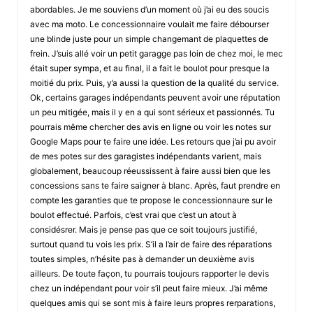
abordables. Je me souviens d’un moment où j’ai eu des soucis
avec ma moto. Le concessionnaire voulait me faire débourser
une blinde juste pour un simple changemant de plaquettes de
frein. J’suis allé voir un petit garagge pas loin de chez moi, le mec
était super sympa, et au final, il a fait le boulot pour presque la
moitié du prix. Puis, y’a aussi la question de la qualité du service.
Ok, certains garages indépendants peuvent avoir une réputation
un peu mitigée, mais il y en a qui sont sérieux et passionnés. Tu
pourrais même chercher des avis en ligne ou voir les notes sur
Google Maps pour te faire une idée. Les retours que j’ai pu avoir
de mes potes sur des garagistes indépendants varient, mais
globalement, beaucoup réeussissent à faire aussi bien que les
concessions sans te faire saigner à blanc. Après, faut prendre en
compte les garanties que te propose le concessionnaure sur le
boulot effectué. Parfois, c’est vrai que c’est un atout à
considésrer. Mais je pense pas que ce soit toujours justifié,
surtout quand tu vois les prix. S’il a l’air de faire des réparations
toutes simples, n’hésite pas à demander un deuxième avis
ailleurs. De toute façon, tu pourrais toujours rapporter le devis
chez un indépendant pour voir s’il peut faire mieux. J’ai même
quelques amis qui se sont mis à faire leurs propres rerparations,