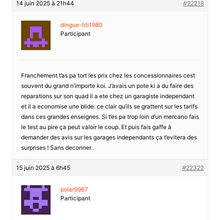
14 juin 2025 à 21h44
#22218
dingue-titi1980
Participant
Franchement t’as pa tort les prix chez les concessionnaires cest
souvent du grand n’importe koi. J’avais un pote ki a du faire des
reparations sur son quad il a ete chez un garagiste independant
et il a economise une blide. ce clair qu’ils se grattent sur les tarifs
dans ces grandes enseignes. Si t’es pa trop loin d’un mercano fais
le test au pire ça peut valoir le coup. Et puis fais gaffe à
demander des avis sur les garages independants ça t’evitera des
surprises ! Sans deconner .
15 juin 2025 à 6h45
#22322
polar9967
Participant