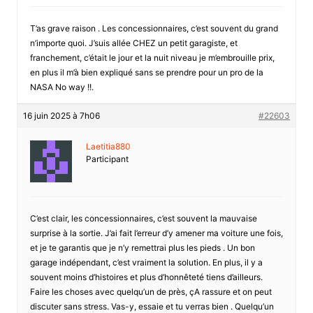
T’as grave raison . Les concessionnaires, c’est souvent du grand
n’importe quoi. J’suis allée CHEZ un petit garagiste, et
franchement, c’était le jour et la nuit niveau je m’embrouille prix,
en plus il m’à bien expliqué sans se prendre pour un pro de la
NASA No way !!.
16 juin 2025 à 7h06
#22603
Laetitia880
Participant
C’est clair, les concessionnaires, c’est souvent la mauvaise
surprise à la sortie. J’ai fait l’erreur d’y amener ma voiture une fois,
et je te garantis que je n’y remettrai plus les pieds . Un bon
garage indépendant, c’est vraiment la solution. En plus, il y a
souvent moins d’histoires et plus d’honnêteté tiens d’ailleurs.
Faire les choses avec quelqu’un de près, çA rassure et on peut
discuter sans stress. Vas-y, essaie et tu verras bien . Quelqu’un