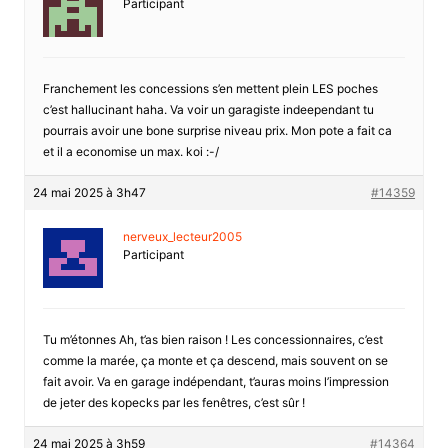
Participant
Franchement les concessions s’en mettent plein LES poches
c’est hallucinant haha. Va voir un garagiste indeependant tu
pourrais avoir une bone surprise niveau prix. Mon pote a fait ca
et il a economise un max. koi :-/
24 mai 2025 à 3h47
#14359
nerveux_lecteur2005
Participant
Tu m’étonnes Ah, t’as bien raison ! Les concessionnaires, c’est
comme la marée, ça monte et ça descend, mais souvent on se
fait avoir. Va en garage indépendant, t’auras moins l’impression
de jeter des kopecks par les fenêtres, c’est sûr !
24 mai 2025 à 3h59
#14364