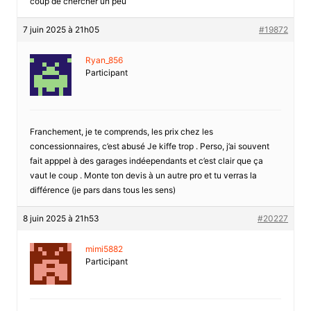
coup de chercher un peu
7 juin 2025 à 21h05
#19872
Ryan_856
Participant
Franchement, je te comprends, les prix chez les
concessionnaires, c’est abusé Je kiffe trop . Perso, j’ai souvent
fait apppel à des garages indéependants et c’est clair que ça
vaut le coup . Monte ton devis à un autre pro et tu verras la
différence (je pars dans tous les sens)
8 juin 2025 à 21h53
#20227
mimi5882
Participant