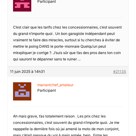
Participant
C’est clair que les tarifs chez les concessionnaires, c’est souvent
du grand n’importe quoi . Un bon garagiste indépendant peut
vraiment te faire des miracles, surtout si tu cherches à éviter de
mettre le poing DANS le porte-monnaie Quelqu’un peut
m’expliquer je corrige ?. J’suis sûr que t’as des pros dans ton coin
qui sauront te dépanner sans te ruiner …
11 juin 2025 à 14h31
#21135
marrantchef_amateur
Participant
Ah mais grave, t’as totalement raison . Les prix chez les
concessionnaires, c’est souvent du grand n’importe quoi. Je me
rapppelle la dernière fois où jai amené la moto de mon conjoint,
mais c’était presque du vol à main armée, hein . Entre les