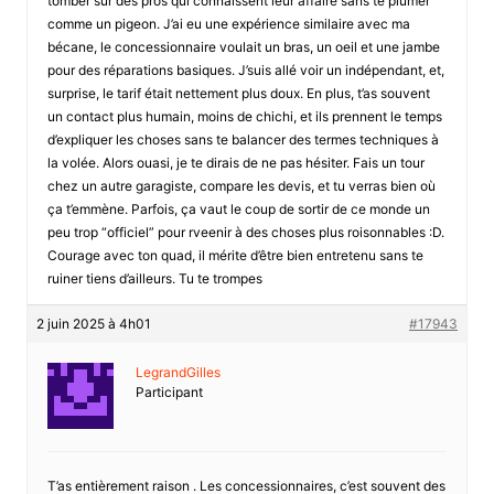
tomber sur des pros qui connaissent leur affaire sans te plumer
comme un pigeon. J’ai eu une expérience similaire avec ma
bécane, le concessionnaire voulait un bras, un oeil et une jambe
pour des réparations basiques. J’suis allé voir un indépendant, et,
surprise, le tarif était nettement plus doux. En plus, t’as souvent
un contact plus humain, moins de chichi, et ils prennent le temps
d’expliquer les choses sans te balancer des termes techniques à
la volée. Alors ouasi, je te dirais de ne pas hésiter. Fais un tour
chez un autre garagiste, compare les devis, et tu verras bien où
ça t’emmène. Parfois, ça vaut le coup de sortir de ce monde un
peu trop “officiel” pour rveenir à des choses plus roisonnables :D.
Courage avec ton quad, il mérite d’être bien entretenu sans te
ruiner tiens d’ailleurs. Tu te trompes
2 juin 2025 à 4h01
#17943
LegrandGilles
Participant
T’as entièrement raison . Les concessionnaires, c’est souvent des