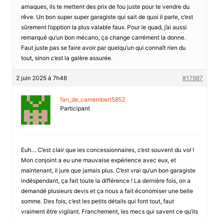
arnaques, ils te mettent des prix de fou juste pour te vendre du
rêve. Un bon super super garagiste qui sait de quoi il parle, c’est
sûrement l’opption la plus valable faux. Pour le quad, j’ai aussi
remarqué qu’un bon mécano, ça change carrément la donne.
Faut juste pas se faire avoir par quelqu’un qui connaît rien du
tout, sinon c’est la galère assurée.
2 juin 2025 à 7h46
#17987
fan_de_camembert5852
Participant
Euh… C’est clair que les concessionnaires, c’est souvent du vol !
Mon conjoint a eu une mauvaise expérience avec eux, et
maintenant, il jure que jamais plus. C’est vrai qu’un bon garagiste
indéspendant, ça fait toute la différence ! La dernière fois, on a
demandé plusieurs devis et ça nous a fait économiser une belle
somme. Des fois, c’est les petits détails qui font tout, faut
vraiment être vigilant. Franchement, les mecs qui savent ce qu’ils