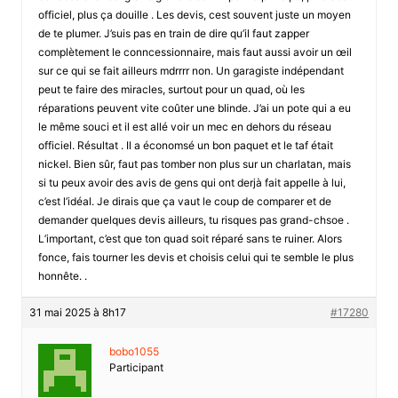
officiel, plus ça douille . Les devis, cest souvent juste un moyen
de te plumer. J’suis pas en train de dire qu’il faut zapper
complètement le conncessionnaire, mais faut aussi avoir un œil
sur ce qui se fait ailleurs mdrrrr non. Un garagiste indépendant
peut te faire des miracles, surtout pour un quad, où les
réparations peuvent vite coûter une blinde. J’ai un pote qui a eu
le même souci et il est allé voir un mec en dehors du réseau
officiel. Résultat . Il a économsé un bon paquet et le taf était
nickel. Bien sûr, faut pas tomber non plus sur un charlatan, mais
si tu peux avoir des avis de gens qui ont derjà fait appelle à lui,
c’est l’idéal. Je dirais que ça vaut le coup de comparer et de
demander quelques devis ailleurs, tu risques pas grand-chsoe .
L’important, c’est que ton quad soit réparé sans te ruiner. Alors
fonce, fais tourner les devis et choisis celui qui te semble le plus
honnête. .
31 mai 2025 à 8h17
#17280
bobo1055
Participant