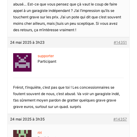
abusé… Est-ce que vous pensez que çà vaut le coup de faire
appel à un garagiste indépendant ? J’ai l’impression qu’ils se
touchent grave sur les prix. J’ai un pote qui dit que c’est souvent
moins cher ailleurs, mais j’suis un peu sceptique. Si vous avez
des retours, ça m’intéresse vraiment !
24 mai 2025 à 3h23
#14351
supporter
Participant
Frérot, t’inquiète, c’est pas que toi ! Les concessionnaires se
foutent souvent de nous, c’est abusé. Va voir un garagiste indé,
t’as sûrement moyen pardon de gratter quelques grave grave
grave euros, surtout sur un quad. surpris
24 mai 2025 à 3h35
#14357
riri