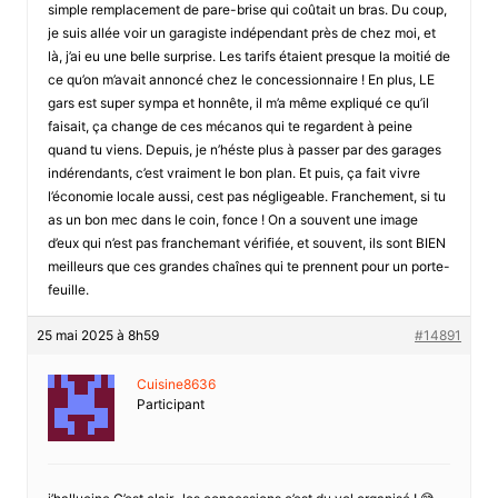
simple remplacement de pare-brise qui coûtait un bras. Du coup,
je suis allée voir un garagiste indépendant près de chez moi, et
là, j’ai eu une belle surprise. Les tarifs étaient presque la moitié de
ce qu’on m’avait annoncé chez le concessionnaire ! En plus, LE
gars est super sympa et honnête, il m’a même expliqué ce qu’il
faisait, ça change de ces mécanos qui te regardent à peine
quand tu viens. Depuis, je n’héste plus à passer par des garages
indérendants, c’est vraiment le bon plan. Et puis, ça fait vivre
l’économie locale aussi, cest pas négligeable. Franchement, si tu
as un bon mec dans le coin, fonce ! On a souvent une image
d’eux qui n’est pas franchemant vérifiée, et souvent, ils sont BIEN
meilleurs que ces grandes chaînes qui te prennent pour un porte-
feuille.
25 mai 2025 à 8h59
#14891
Cuisine8636
Participant