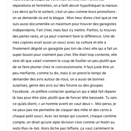
réparations et l’entretien, on a failli devoir hypothéquer la maison.
Les devis qu’ils te sortent, c’est un peu comme leurs promotions :
on se demande où est la blague . Mon heur d’ores c’est que je me
suis aussi documentée un maximum pour trouver des garagistes
indépendants. Fait chier, mais faut s’y mettre. Parfois, tu trouves
des perles rares, et ça peut vraiment faire la différence. Une de
mes copines avait aussi un souci avec sa votture et elle a
finalement dégoté un garagiste pas loin de chez elle qui a fait un
super boulot pour vraiment pas cher. Elle était trop contente, elle
s’est dit que valait vraiment le coup de fouiller un peu plutôt que
de se faire plumer chez le concessionnarie. Il faut juste être un
peu merfiante, comme tu dis, mais si on prend le temps de
demander des avis autour de nous, on a aussi de bonnes
surprises, genre des avis sur des forums ou des groupes
Facebook. Je préfère contacter quelqu’un qui a déjà fait réparer
là-bas pour être sûre, plutôt que de foncer tête baisssée. Tu sais
ce qu’als disrnt, « un homme averti en vaut deux » . Moi perso, je
ne peux pas me permettre de claquer des mille et des cents à
chaque petit souci. Avec les temps qui courent, chaque centime
compte, on dirait qu’une siple révision c’est comme un festin au
resto Ras-le-bol. Alors lâche pas l’affaire, ça vaut carrément le