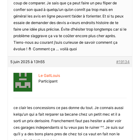
coup de comparer. Je sais que ça peut faire un peu fliper de
confier son quad à quelqu’un qu’on connît pa trop mais en
général les avis en ligne peuvent t’aider à t’orienter. Et si tu peux
essaie de demander des devis a+ieurs endroits histoire de te
faire une idée plus précise. Évite d’hésiter trop longtemps car si le
problème s’aggrave ça va te coûter encore plus cher après.
Tiens-nous au courant j’suis curieuse de savoir comment ça
évolue ! 🤞 Comment ça … voilà quoi
5 juin 2025 à 13h55
#19134
Le GallLouis
Participant
ce clair les concessions ce pas donne du tout. Je connais aussi
kelqu’un qui a fait rerparer sa becane chez un petit mec et il a
sorti un prix derisoire. Franchement faut pas hesiter a aller voir
ces garages independants si tu veux pas te ruiner ^^. Je suis sur
qu’il y a des bons plans pres de chez toi ca vaut en fait non le