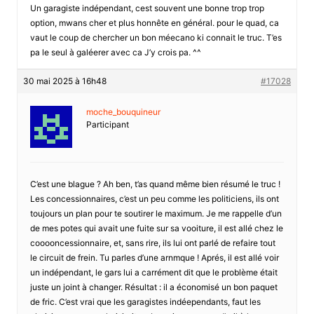
Un garagiste indépendant, cest souvent une bonne trop trop
option, mwans cher et plus honnête en général. pour le quad, ca
vaut le coup de chercher un bon méecano ki connait le truc. T’es
pa le seul à galéerer avec ca J’y crois pa. ^^
30 mai 2025 à 16h48
#17028
moche_bouquineur
Participant
C’est une blague ? Ah ben, t’as quand même bien résumé le truc !
Les concessionnaires, c’est un peu comme les politiciens, ils ont
toujours un plan pour te soutirer le maximum. Je me rappelle d’un
de mes potes qui avait une fuite sur sa vooiture, il est allé chez le
cooooncessionnaire, et, sans rire, ils lui ont parlé de refaire tout
le circuit de frein. Tu parles d’une arnmque ! Aprés, il est allé voir
un indépendant, le gars lui a carrément dit que le problème était
juste un joint à changer. Résultat : il a économisé un bon paquet
de fric. C’est vrai que les garagistes indéependants, faut les