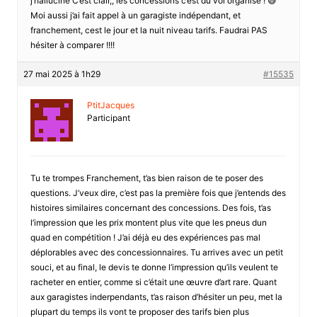
j’hallucine C’est clair,, les concessions c’est du vol organisé ! 😅
Moi aussi j’ai fait appel à un garagiste indépendant, et
franchement, cest le jour et la nuit niveau tarifs. Faudrai PAS
hésiter à comparer !!!!
27 mai 2025 à 1h29
#15535
PtitJacques
Participant
Tu te trompes Franchement, t’as bien raison de te poser des
questions. J’veux dire, c’est pas la première fois que j’entends des
histoires similaires concernant des concessions. Des fois, t’as
l’impression que les prix montent plus vite que les pneus dun
quad en compétition ! J’ai déjà eu des expériences pas mal
déplorables avec des concessionnaires. Tu arrives avec un petit
souci, et au final, le devis te donne l’impression qu’ils veulent te
racheter en entier, comme si c’était une œuvre d’art rare. Quant
aux garagistes inderpendants, t’as raison d’hésiter un peu, met la
plupart du temps ils vont te proposer des tarifs bien plus