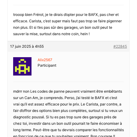
trooop bien Frérot, je te dirais d’opter pour le BAFX, pas cher et
efficace. Carista, c’est super mais faut pas trop se faire pigenner
non plus. Et si t’es pas sûr des garages, un bon outil peut te
sauver la mise, surtout dans notre coin, hein !
17 juin 2025 à 4h55
#22845
Alix2567
Participant
mdrrr non Les codes de panne peuvent vraiment être embêtants
sur un Can Am, je comprends. Perso, j’ai testé le BAFX et c’est
vrai qu’il est assez efficace pour le prix. Le Carista, par contre, a
l’air d’offror des options bien plus complètes, surtout si tu veux un
diagnostic poussé. Si tu es pas trop sure des garages près de
chez toi, investir dans un bon outil pourrait te faire économiser à
long terme. Peut-être que tu devrais comparer les fonctionnalités
en fonccion de ce que tu souhaites vraiment. Bon courage !!