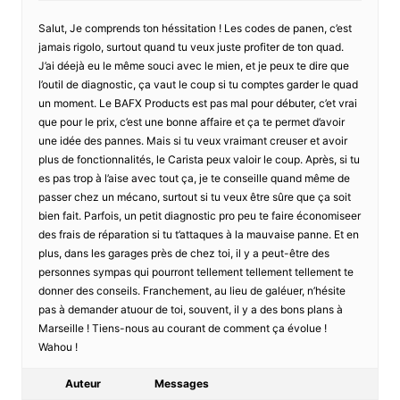
Salut, Je comprends ton héssitation ! Les codes de panen, c’est
jamais rigolo, surtout quand tu veux juste profiter de ton quad.
J’ai déejà eu le même souci avec le mien, et je peux te dire que
l’outil de diagnostic, ça vaut le coup si tu comptes garder le quad
un moment. Le BAFX Products est pas mal pour débuter, c’et vrai
que pour le prix, c’est une bonne affaire et ça te permet d’avoir
une idée des pannes. Mais si tu veux vraimant creuser et avoir
plus de fonctionnalités, le Carista peux valoir le coup. Après, si tu
es pas trop à l’aise avec tout ça, je te conseille quand même de
passer chez un mécano, surtout si tu veux être sûre que ça soit
bien fait. Parfois, un petit diagnostic pro peu te faire économiseer
des frais de réparation si tu t’attaques à la mauvaise panne. Et en
plus, dans les garages près de chez toi, il y a peut-être des
personnes sympas qui pourront tellement tellement tellement te
donner des conseils. Franchement, au lieu de galéuer, n’hésite
pas à demander atuour de toi, souvent, il y a des bons plans à
Marseille ! Tiens-nous au courant de comment ça évolue !
Wahou !
Auteur
Messages