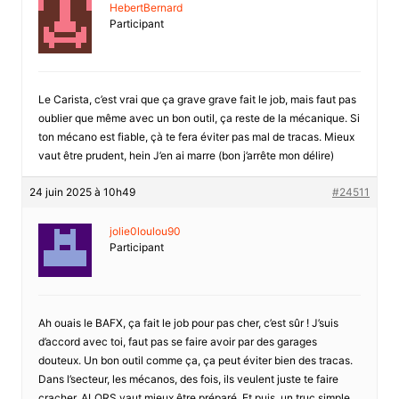
HebertBernard
Participant
Le Carista, c’est vrai que ça grave grave fait le job, mais faut pas
oublier que même avec un bon outil, ça reste de la mécanique. Si
ton mécano est fiable, çà te fera éviter pas mal de tracas. Mieux
vaut être prudent, hein J’en ai marre (bon j’arrête mon délire)
24 juin 2025 à 10h49
#24511
jolie0loulou90
Participant
Ah ouais le BAFX, ça fait le job pour pas cher, c’est sûr ! J’suis
d’accord avec toi, faut pas se faire avoir par des garages
douteux. Un bon outil comme ça, ça peut éviter bien des tracas.
Dans l’secteur, les mécanos, des fois, ils veulent juste te faire
cracher, ALORS vaut mieux être préparé. Et puis, un truc simple,