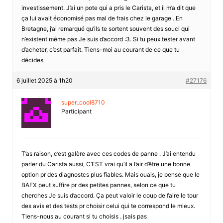
investissement. J’ai un pote qui a pris le Carista, et il m’a dit que
ça lui avait économisé pas mal de frais chez le garage . En
Bretagne, j’ai remarqué qu’ils te sortent souvent des souci qui
n’existent même pas Je suis d’accord :3. Si tu peux tester avant
d’acheter, c’est parfait. Tiens-moi au courant de ce que tu
décides
6 juillet 2025 à 1h20
#27176
super_cool8710
Participant
T’as raison, c’est galère avec ces codes de panne . J’ai entendu
parler du Carista aussi, C’EST vrai qu’il a l’air d’être une bonne
option pr des diagnostcs plus fiables. Mais ouais, je pense que le
BAFX peut suffire pr des petites pannes, selon ce que tu
cherches Je suis d’accord. Ça peut valoir le coup de faire le tour
des avis et des tests pr choisir celui qui te correspond le mieux.
Tiens-nous au courant si tu choisis . jsais pas