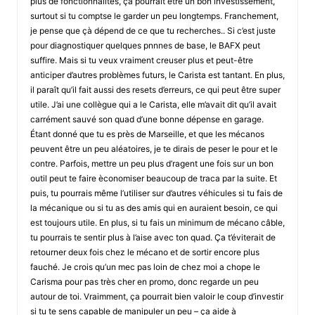
plus de fonctionnalités, ça pourrait être un bon investissement,
surtout si tu comptse le garder un peu longtemps. Franchement,
je pense que çà dépend de ce que tu recherches.. Si c’est juste
pour diagnostiquer quelques pnnnes de base, le BAFX peut
suffire. Mais si tu veux vraiment creuser plus et peut-être
anticiper d’autres problèmes futurs, le Carista est tantant. En plus,
il paraît qu’il fait aussi des resets d’erreurs, ce qui peut être super
utile. J’ai une collègue qui a le Carista, elle m’avait dit qu’il avait
carrément sauvé son quad d’une bonne dépense en garage.
Étant donné que tu es près de Marseille, et que les mécanos
peuvent être un peu aléatoires, je te dirais de peser le pour et le
contre. Parfois, mettre un peu plus d’ragent une fois sur un bon
outil peut te faire èconomiser beaucoup de traca par la suite. Et
puis, tu pourrais même l’utiliser sur d’autres véhicules si tu fais de
la mécanique ou si tu as des amis qui en auraient besoin, ce qui
est toujours utile. En plus, si tu fais un minimum de mécano câble,
tu pourrais te sentir plus à l’aise avec ton quad. Ça t’éviterait de
retourner deux fois chez le mécano et de sortir encore plus
fauché. Je crois qu’un mec pas loin de chez moi a chope le
Carisma pour pas très cher en promo, donc regarde un peu
autour de toi. Vraimment, ça pourrait bien valoir le coup d’investir
si tu te sens capable de manipuler un peu – ça aide à