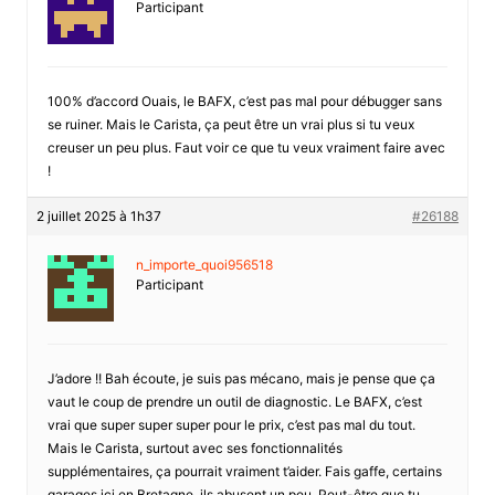
Participant
100% d’accord Ouais, le BAFX, c’est pas mal pour débugger sans
se ruiner. Mais le Carista, ça peut être un vrai plus si tu veux
creuser un peu plus. Faut voir ce que tu veux vraiment faire avec
!
2 juillet 2025 à 1h37
#26188
n_importe_quoi956518
Participant
J’adore !! Bah écoute, je suis pas mécano, mais je pense que ça
vaut le coup de prendre un outil de diagnostic. Le BAFX, c’est
vrai que super super super pour le prix, c’est pas mal du tout.
Mais le Carista, surtout avec ses fonctionnalités
supplémentaires, ça pourrait vraiment t’aider. Fais gaffe, certains
garages ici en Bretagne, ils abusent un peu. Peut-être que tu