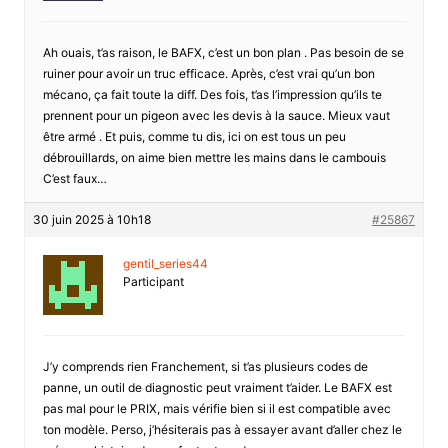
Ah ouais, t’as raison, le BAFX, c’est un bon plan . Pas besoin de se
ruiner pour avoir un truc efficace. Après, c’est vrai qu’un bon
mécano, ça fait toute la diff. Des fois, t’as l’impression qu’ils te
prennent pour un pigeon avec les devis à la sauce. Mieux vaut
être armé . Et puis, comme tu dis, ici on est tous un peu
débrouillards, on aime bien mettre les mains dans le cambouis
C’est faux…
30 juin 2025 à 10h18
#25867
gentil_series44
Participant
J’y comprends rien Franchement, si t’as plusieurs codes de
panne, un outil de diagnostic peut vraiment t’aider. Le BAFX est
pas mal pour le PRIX, mais vérifie bien si il est compatible avec
ton modèle. Perso, j’hésiterais pas à essayer avant d’aller chez le