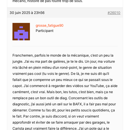
mécano, histoire de pas foutre trop de sous.
30 juin 2025 à 23h56
#26010
grosse_fatigue90
Participant
Franchemen, parfois le monde de la mécanique, c’est un peu la
jungle. J’ai eu ma part de galères, je te le dis. Un jour, ma voiture
m’a lâché en plein milieu d’un rond-point, le genre de situation
vraiment pas cool (tu vois le genre). De là, je me suis dit qu’il
fallait que je compenne un peu mieux ce qui se passait sous le
capot. J’ai commencé à regarder des vidéos sur YouTube, ça aide
carrément, c’est vrai. Mais bon, les tutos, c’est bien, mais ça ne
remplace pas un bon outil de diag. Concernant les outils de
diagnostic, j’ai aussi jeté un œil sur le BAFX, il a l’air pas mal pour
démarrer. Comme tu l’as dit, pour les petits soucis quotidiens, ça
le fait. Par contre, je suis d’accord, si on veut vraiment
approfondir et éviter de se faire arnaquer par des garages, le
Carista peut vraiment faire la différence. J’ai un pote qui a le