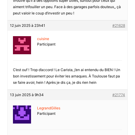
trrouve qu’il a des opptions super utiles, surtout pour ceux qui
aiment trifouiller un peu. Face à des garages parfois douteux,, çà
peut valoir le coup d’investir un peu !
12 juin 2025 à 23h41
#21628
cuisine
Participant
C’est ouf ! Trop d’accord ! Le Carista, j’en ai entendu du BIEN ! Un
bon investissement pour éviter les arnaques. À Toulouse faut pa
se faire avoir, hein ! Après je dis ça, je dis rien hein
13 juin 2025 à 9h34
#21774
LegrandGilles
Participant