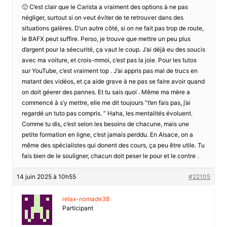
🙂 C’est clair que le Carista a vraiment des options à ne pas
négliger, surtout si on veut éviter de te retrouver dans des
situations galères. D’un autre côté, si on ne fait pas trop de route,
le BAFX peut suffire. Perso, je trouve que mettre un peu plus
d’argent pour la séecurité, ça vaut le coup. J’ai déjà eu des soucis
avec ma voiture, et crois-mmoi, c’est pas la joie. Pour les tutos
sur YouTube, c’est vraiment top . J’ai appris pas mal de trucs en
matant des vidéos, et ça aide grave à ne pas se faire avoir quand
on doit géerer des pannes. Et tu sais quoi . Même ma mère a
commencé à s’y mettre, elle me dit toujours “t’en fais pas, j’ai
regardé un tuto pas compris. ” Haha, les mentalités évoluent.
Comme tu dis, c’est selon les besoins de chacune, mais une
petite formation en ligne, c’est jamais perddu. En Alsace, on a
même des spécialistes qui donent des cours, ça peu être utile. Tu
fais bien de le souligner, chacun doit peser le pour et le contre .
14 juin 2025 à 10h55
#22105
relax-nomade38
Participant