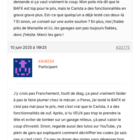
demande si ça vaut vraiment le coup. Mon pote m’a dit que le
BAFX est top pour le prix, mais le Carista a des fonctionnalités en
grave grave plus. Est-ce que quelqu’un a déjà testé ces deux-là
? Et sinon, un conseil sur une autre soution ? En plus, moi j’habie
près de Marseille et ici, les garages son pas toujours fiables,
donc j’hésite. Merci les gars !
10 juin 2025 à 16h25
#20775
kiki6234
Participant
J’y crois pas Franchement, l’outil de diag, ça peut vraiment t’aider
à pas te faire plumer chez le mécan. o Perso, j’ai testé le BAFX et
c’est pas mal pour le prix, met c’est vrai que le Carista, il a des
fonctionnalités de ouf. Après, si tu VEUX pas trop te prendre la
tête et eviter de tomber sur un garage miteux, çà peut valoir le
coup d’investir. Sinon, regarde aussi des tutos sur YouTube, y’a
plein de gars qui expliquent comment déchiffrer les codes (je sais
pas si c’est clair). Ça peu te doner des pistes sans dépenser trop