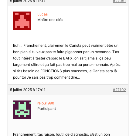
5 juillet 2025 à 11h17
#27051
Lucas
Maître des clés
Euh… Franchement, clairemen le Carista peut vraiment être un
bon plan si tu veux pas te faire pigeonner par un mécanoo. T’as
tout intérêt à tester d’abord le BAFX, on sait jamais, ça peu
largement sffire et ça fait pas trop mal au porte-monnaie. Après,
si t’as besoin de FONCTIONS plus poussées, le Carista sera là
pour toi Je sais pas trop comment dire…
5 juillet 2025 à 17h11
#27102
relou1990
Participant
Franchement, t’as raison, l’outil de diagnostic, c’est un bon