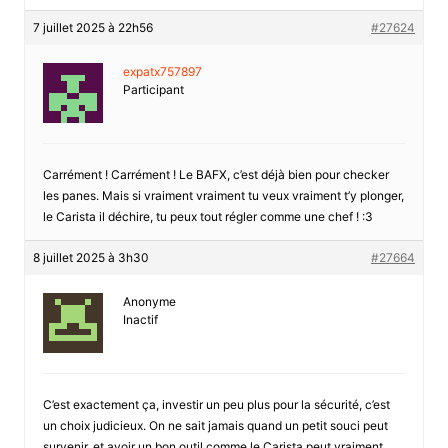
7 juillet 2025 à 22h56
#27624
expatx757897
Participant
Carrément ! Carrément ! Le BAFX, c’est déjà bien pour checker
les panes. Mais si vraiment vraiment tu veux vraiment t’y plonger,
le Carista il déchire, tu peux tout régler comme une chef ! :3
8 juillet 2025 à 3h30
#27664
Anonyme
Inactif
C’est exactement ça, investir un peu plus pour la sécurité, c’est
un choix judicieux. On ne sait jamais quand un petit souci peut
survenir, et avoir un bon outil comme le Carista peut vraiment