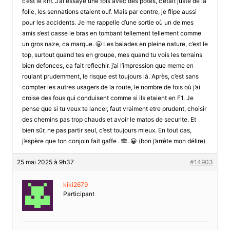
c’est le kiff. J’ai essaye une fois avec des potes, c’etait juste de la
folie, les sennations etaient ouf. Mais par contre, je flipe aussi
pour les accidents. Je me rappelle d’une sortie où un de mes
amis s’est casse le bras en tombant tellement tellement comme
un gros naze, ca marque. 😬 Les balades en pleine nature, c’est le
top, surtout quand tes en groupe, mes quand tu vois les terrains
bien defonces, ca fait reflechir. j’ai l’impression que meme en
roulant prudemment, le risque est toujours là. Après, c’est sans
compter les autres usagers de la route, le nombre de fois où j’ai
croise des fous qui conduisent comme si ils etaient en F1. Je
pense que si tu veux te lancer, faut vraiment etre prudent, choisir
des chemins pas trop chauds et avoir le matos de securite. Et
bien sûr, ne pas partir seul, c’est toujours mieux. En tout cas,
j’espère que ton conjoin fait gaffe . 🙈. 😀 (bon j’arrête mon délire)
25 mai 2025 à 9h37
#14903
kiki2679
Participant