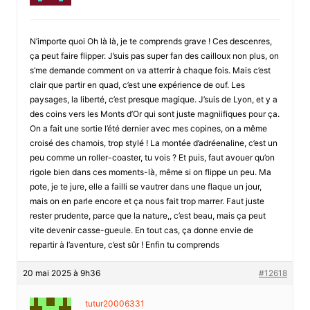
N’importe quoi Oh là là, je te comprends grave ! Ces descenres,
ça peut faire flipper. J’suis pas super fan des cailloux non plus, on
s’me demande comment on va atterrir à chaque fois. Mais c’est
clair que partir en quad, c’est une expérience de ouf. Les
paysages, la liberté, c’est presque magique. J’suis de Lyon, et y a
des coins vers les Monts d’Or qui sont juste magniifiques pour ça.
On a fait une sortie l’été dernier avec mes copines, on a même
croisé des chamois, trop stylé ! La montée d’adréenaline, c’est un
peu comme un roller-coaster, tu vois ? Et puis, faut avouer qu’on
rigole bien dans ces moments-là, même si on flippe un peu. Ma
pote, je te jure, elle a failli se vautrer dans une flaque un jour,
mais on en parle encore et ça nous fait trop marrer. Faut juste
rester prudente, parce que la nature,, c’est beau, mais ça peut
vite devenir casse-gueule. En tout cas, ça donne envie de
repartir à l’aventure, c’est sûr ! Enfin tu comprends
20 mai 2025 à 9h36
#12618
tutur20006331