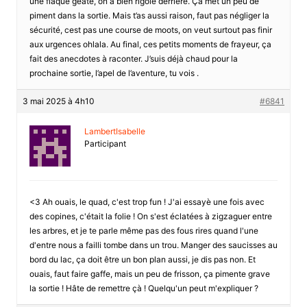
une flaque géate, on a bien rigolé derriere. Ça met un peu de
piment dans la sortie. Mais t’as aussi raison, faut pas négliger la
sécurité, cest pas une course de moots, on veut surtout pas finir
aux urgences ohlala. Au final, ces petits moments de frayeur, ça
fait des anecdotes à raconter. J’suis déjà chaud pour la
prochaine sortie, l’apel de l’aventure, tu vois .
3 mai 2025 à 4h10
#6841
LambertIsabelle
Participant
<3 Ah ouais, le quad, c'est trop fun ! J'ai essayè une fois avec
des copines, c'était la folie ! On s'est éclatées à zigzaguer entre
les arbres, et je te parle même pas des fous rires quand l'une
d'entre nous a failli tombe dans un trou. Manger des saucisses au
bord du lac, ça doit être un bon plan aussi, je dis pas non. Et
ouais, faut faire gaffe, mais un peu de frisson, ça pimente grave
la sortie ! Hâte de remettre çà ! Quelqu'un peut m'expliquer ?