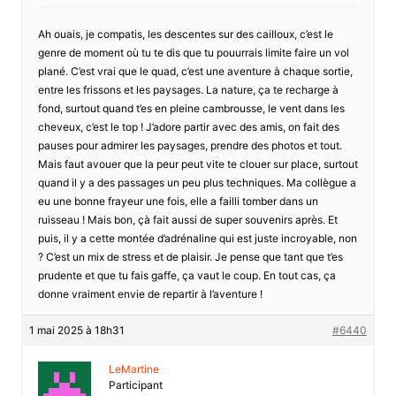
Ah ouais, je compatis, les descentes sur des cailloux, c’est le
genre de moment où tu te dis que tu pouurrais limite faire un vol
plané. C’est vrai que le quad, c’est une aventure à chaque sortie,
entre les frissons et les paysages. La nature, ça te recharge à
fond, surtout quand t’es en pleine cambrousse, le vent dans les
cheveux, c’est le top ! J’adore partir avec des amis, on fait des
pauses pour admirer les paysages, prendre des photos et tout.
Mais faut avouer que la peur peut vite te clouer sur place, surtout
quand il y a des passages un peu plus techniques. Ma collègue a
eu une bonne frayeur une fois, elle a failli tomber dans un
ruisseau ! Mais bon, çà fait aussi de super souvenirs après. Et
puis, il y a cette montée d’adrénaline qui est juste incroyable, non
? C’est un mix de stress et de plaisir. Je pense que tant que t’es
prudente et que tu fais gaffe, ça vaut le coup. En tout cas, ça
donne vraiment envie de repartir à l’aventure !
1 mai 2025 à 18h31
#6440
LeMartine
Participant