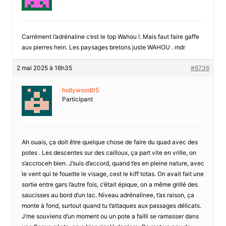
Carrément l’adrénaline c’est le top Wahou !. Mais faut faire gaffe
aux pierres hein. Les paysages bretons juste WAHOU . mdr
2 mai 2025 à 16h35
#6736
hollywood05
Participant
Ah ouais, ça doit être quelque chose de faire du quad avec des
potes . Les descentes sur des cailloux, ça part vite en vrille, on
s’accroceh bien. J’suis d’accord, quand t’es en pleine nature, avec
le vent qui te fouette le visage, cest le kiff totas. On avait fait une
sortie entre gars l’autre fois, c’était épique, on a même grillé des
saucisses au bord d’un lac. Niveau adrénalinee, t’as raison, ça
monte à fond, surtout quand tu t’attaques aux passages délicats.
J’me souviens d’un moment ou un pote a failli se ramasser dans