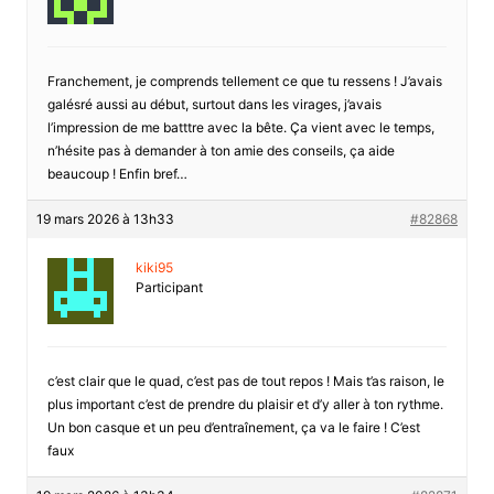
Franchement, je comprends tellement ce que tu ressens ! J’avais
galésré aussi au début, surtout dans les virages, j’avais
l’impression de me batttre avec la bête. Ça vient avec le temps,
n’hésite pas à demander à ton amie des conseils, ça aide
beaucoup ! Enfin bref…
19 mars 2026 à 13h33
#82868
kiki95
Participant
c’est clair que le quad, c’est pas de tout repos ! Mais t’as raison, le
plus important c’est de prendre du plaisir et d’y aller à ton rythme.
Un bon casque et un peu d’entraînement, ça va le faire ! C’est
faux