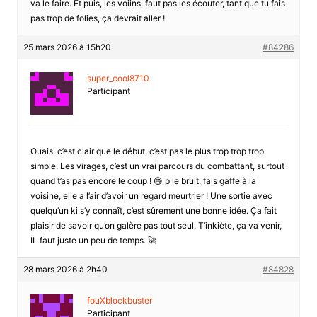
va le faire. Et puis, les voiins, faut pas les écouter, tant que tu fais
pas trop de folies, ça devrait aller !
25 mars 2026 à 15h20
#84286
super_cool8710
Participant
Ouais, c’est clair que le début, c’est pas le plus trop trop trop
simple. Les virages, c’est un vrai parcours du combattant, surtout
quand t’as pas encore le coup ! 😅 p le bruit, fais gaffe à la
voisine, elle a l’air d’avoir un regard meurtrier ! Une sortie avec
quelqu’un ki s’y connaît, c’est sûrement une bonne idée. Ça fait
plaisir de savoir qu’on galère pas tout seul. T’inkiète, ça va venir,
IL faut juste un peu de temps. 🚀
28 mars 2026 à 2h40
#84828
fouXblockbuster
Participant