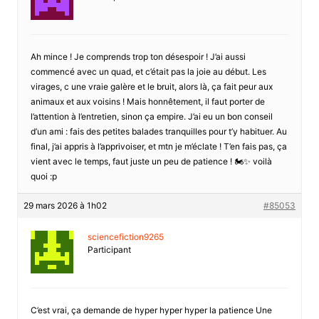
Ah mince ! Je comprends trop ton désespoir ! J’ai aussi
commencé avec un quad, et c’était pas la joie au début. Les
virages, c une vraie galère et le bruit, alors là, ça fait peur aux
animaux et aux voisins ! Mais honnêtement, il faut porter de
l’attention à l’entretien, sinon ça empire. J’ai eu un bon conseil
d’un ami : fais des petites balades tranquilles pour t’y habituer. Au
final, j’ai appris à l’apprivoiser, et mtn je m’éclate ! T’en fais pas, ça
vient avec le temps, faut juste un peu de patience ! 🏍️✨ voilà
quoi :p
29 mars 2026 à 1h02
#85053
sciencefiction9265
Participant
C’est vrai, ça demande de hyper hyper hyper la patience Une