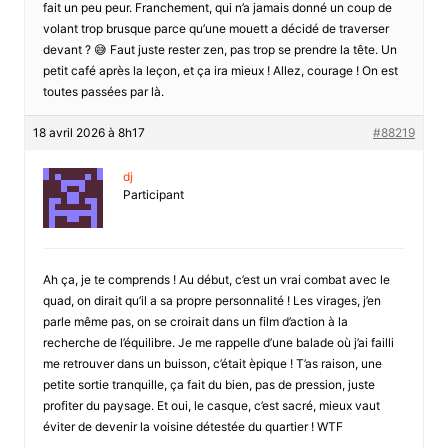
fait un peu peur. Franchement, qui n’a jamais donné un coup de
volant trop brusque parce qu’une mouett a décidé de traverser
devant ? 😅 Faut juste rester zen, pas trop se prendre la tête. Un
petit café après la leçon, et ça ira mieux ! Allez, courage ! On est
toutes passées par là.
18 avril 2026 à 8h17
#88219
dj
Participant
Ah ça, je te comprends ! Au début, c’est un vrai combat avec le
quad, on dirait qu’il a sa propre personnalité ! Les virages, j’en
parle même pas, on se croirait dans un film d’action à la
recherche de l’équilibre. Je me rappelle d’une balade où j’ai failli
me retrouver dans un buisson, c’était èpique ! T’as raison, une
petite sortie tranquille, ça fait du bien, pas de pression, juste
profiter du paysage. Et oui, le casque, c’est sacré, mieux vaut
éviter de devenir la voisine détestée du quartier ! WTF