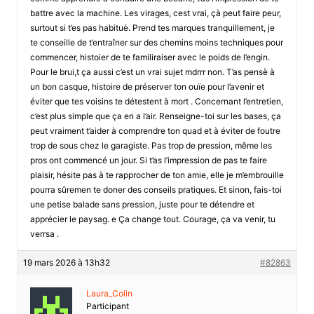
battre avec la machine. Les virages, cest vrai, çà peut faire peur,
surtout si t’es pas habituè. Prend tes marques tranquillement, je
te conseille de t’entraîner sur des chemins moins techniques pour
commencer, histoier de te familiraiser avec le poids de l’engin.
Pour le brui,t ça aussi c’est un vrai sujet mdrrr non. T’as pensè à
un bon casque, histoire de préserver ton ouïe pour l’avenir et
éviter que tes voisins te détestent à mort . Concernant l’entretien,
c’est plus simple que ça en a l’air. Renseigne-toi sur les bases, ça
peut vraiment t’aider à comprendre ton quad et à éviter de foutre
trop de sous chez le garagiste. Pas trop de pression, même les
pros ont commencé un jour. Si t’as l’impression de pas te faire
plaisir, hésite pas à te rapprocher de ton amie, elle je m’embrouille
pourra sûremen te doner des conseils pratiques. Et sinon, fais-toi
une petise balade sans pression, juste pour te détendre et
apprécier le paysag. e Ça change tout. Courage, ça va venir, tu
verrsa .
19 mars 2026 à 13h32
#82863
Laura_Colin
Participant