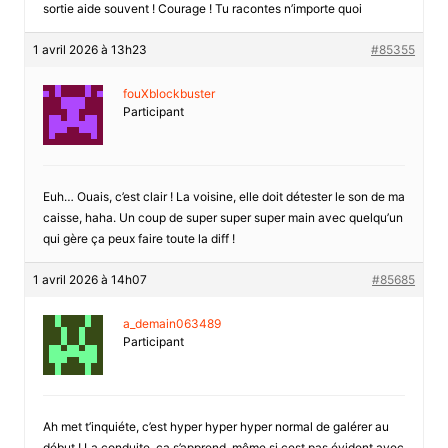
sortie aide souvent ! Courage ! Tu racontes n’importe quoi
1 avril 2026 à 13h23
#85355
fouXblockbuster
Participant
Euh… Ouais, c’est clair ! La voisine, elle doit détester le son de ma
caisse, haha. Un coup de super super super main avec quelqu’un
qui gère ça peux faire toute la diff !
1 avril 2026 à 14h07
#85685
a_demain063489
Participant
Ah met t’inquiéte, c’est hyper hyper hyper normal de galérer au
début ! La conduite, ça s’apprend, même si cest pas évident avec