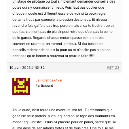
un stage de pilotage ou tout simplemant demander conseil a des
potes qui s’y connaissent mieux. Puis faut pas oublier que
chaque modele est different essaie de voir si tu peux regler
certains trucs par exemple la pression des pneus. Et niveau
revendre fais gaffe a pas trop perdre mais si ca te frustre trop et
que t’as vraiment pas de plaisir peut-etre que c’est pas la peine
de le garder. Regarde chaque motard passe par la et c’est
souvent en ratant qu’on aprend le mieux. Si t’sa besoin de
conseils redemande on est la pour ca et n’hesite pas a ah non
c’est pas ça te lancer a nouveau tu peux le faire !!!!!!
10 avril 2026 à 10h32
#87133
LaFlorence7479
Participant
Ah, le quad, c’est toute une aventure, ma foi . Tu m’étonnes que
ça fasse peur parfois, surtout quand on se tape des tournants en
mode “équilibriste”. J’suis b1 placere pour en parler, parce que j’ai
eu ma dose de sensations fortes et de fous rires. Une fois, je me