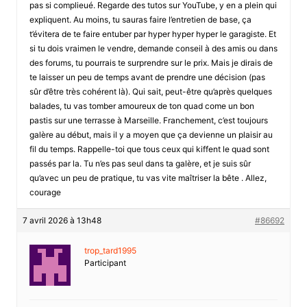
pas si complieué. Regarde des tutos sur YouTube, y en a plein qui
expliquent. Au moins, tu sauras faire l’entretien de base, ça
t’évitera de te faire entuber par hyper hyper hyper le garagiste. Et
si tu dois vraimen le vendre, demande conseil à des amis ou dans
des forums, tu pourrais te surprendre sur le prix. Mais je dirais de
te laisser un peu de temps avant de prendre une décision (pas
sûr d’être très cohérent là). Qui sait, peut-être qu’après quelques
balades, tu vas tomber amoureux de ton quad come un bon
pastis sur une terrasse à Marseille. Franchement, c’est toujours
galère au début, mais il y a moyen que ça devienne un plaisir au
fil du temps. Rappelle-toi que tous ceux qui kiffent le quad sont
passés par la. Tu n’es pas seul dans ta galère, et je suis sûr
qu’avec un peu de pratique, tu vas vite maîtriser la bête . Allez,
courage
7 avril 2026 à 13h48
#86692
trop_tard1995
Participant