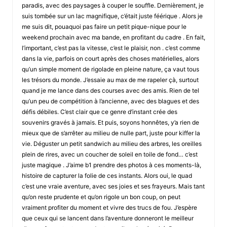
paradis, avec des paysages à couper le souffle. Dernièrement, je
suis tombée sur un lac magnifique, c’était juste féérique . Alors je
me suis dit, pouaquoi pas faire un petit pique-nique pour le
weekend prochain avec ma bande, en profitant du cadre . En fait,
l’important, c’est pas la vitesse, c’est le plaisir, non . c’est comme
dans la vie, parfois on court après des choses matérielles, alors
qu’un simple moment de rigolade en pleine nature, ça vaut tous
les trésors du monde. J’essaie au max de me rapeler çà, surtout
quand je me lance dans des courses avec des amis. Rien de tel
qu’un peu de compétition à l’ancienne, avec des blagues et des
défis débiles. C’est clair que ce genre d’instant crée des
souvenirs gravés à jamais. Et puis, soyons honnêtes, y’a rien de
mieux que de s’arrêter au milieu de nulle part, juste pour kiffer la
vie. Déguster un petit sandwich au milieu des arbres, les oreilles
plein de rires, avec un coucher de soleil en toile de fond… c’est
juste magique . J’aime b1 prendre des photos à ces moments-là,
histoire de capturer la folie de ces instants. Alors oui, le quad
c’est une vraie aventure, avec ses joies et ses frayeurs. Mais tant
qu’on reste prudente et qu’on rigole un bon coup, on peut
vraiment profiter du moment et vivre des trucs de fou. J’espère
que ceux qui se lancent dans l’aventure donneront le meilleur