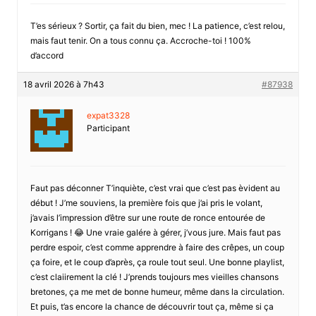
T’es sérieux ? Sortir, ça fait du bien, mec ! La patience, c’est relou,
mais faut tenir. On a tous connu ça. Accroche-toi ! 100%
d’accord
18 avril 2026 à 7h43
#87938
expat3328
Participant
Faut pas déconner T’inquiète, c’est vrai que c’est pas èvident au
début ! J’me souviens, la première fois que j’ai pris le volant,
j’avais l’impression d’être sur une route de ronce entourée de
Korrigans ! 😂 Une vraie galére à gérer, j’vous jure. Mais faut pas
perdre espoir, c’est comme apprendre à faire des crêpes, un coup
ça foire, et le coup d’après, ça roule tout seul. Une bonne playlist,
c’est claiirement la clé ! J’prends toujours mes vieilles chansons
bretones, ça me met de bonne humeur, même dans la circulation.
Et puis, t’as encore la chance de découvrir tout ça, même si ça