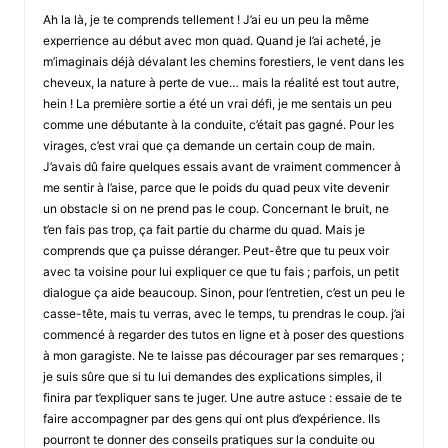
Ah la là, je te comprends tellement ! J’ai eu un peu la même
experrience au début avec mon quad. Quand je l’ai acheté, je
m’imaginais déjà dévalant les chemins forestiers, le vent dans les
cheveux, la nature à perte de vue… mais la réalité est tout autre,
hein ! La première sortie a été un vrai défi, je me sentais un peu
comme une débutante à la conduite, c’était pas gagné. Pour les
virages, c’est vrai que ça demande un certain coup de main.
J’avais dû faire quelques essais avant de vraiment commencer à
me sentir à l’aise, parce que le poids du quad peux vite devenir
un obstacle si on ne prend pas le coup. Concernant le bruit, ne
t’en fais pas trop, ça fait partie du charme du quad. Mais je
comprends que ça puisse déranger. Peut-être que tu peux voir
avec ta voisine pour lui expliquer ce que tu fais ; parfois, un petit
dialogue ça aide beaucoup. Sinon, pour l’entretien, c’est un peu le
casse-tête, mais tu verras, avec le temps, tu prendras le coup. j’ai
commencé à regarder des tutos en ligne et à poser des questions
à mon garagiste. Ne te laisse pas décourager par ses remarques ;
je suis sûre que si tu lui demandes des explications simples, il
finira par t’expliquer sans te juger. Une autre astuce : essaie de te
faire accompagner par des gens qui ont plus d’expérience. Ils
pourront te donner des conseils pratiques sur la conduite ou