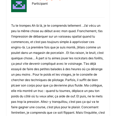
Participant
Tu te trompes Ah là là, je te comprends tellement . J’ai vécu un
peu la même chose au début avec mon quad. Franchement, t’as
l’impression de débarquer sur un vaisseau spatial quand tu
commences, et c’est pas toujours simple à apprivoiser ces
engins-là. La première fois que je suis montè, j’étais comme un
poulet dans un magasin de porcelain . Et t’as raison, le bruit, c’est
quelque chose… À part si tu aimes jouer les rockstars des forêts,
ça peut vite devenir compliqué avec le voisinage. T’as déjà
essayé de faire des petites balades à des heures où ça dérange
un peu moins . Pour le poids et les virages, je te consielle de
chercher des techniques de pilotage. Parfois, il suffit de bien
plcaer son corps pour que ça devienne plus fluide. Ma collègue,
elle m’a montré un truc : quand tu tournes, déplace un peu ton
poids du côté où tu veux aller, ça aide de ouf. Et puis, ne te mets
pas trop la pression. Allez-y tranquillou, c’est pas ça qui va te
faire gagner une course, c’est plus pour le plaisir. Concernant
l’entretien, je comprends que ce soit flippant. Mais t’inquiète, c’est