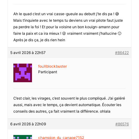
Ah le quad c’est un vrai casse-gueule au debutt j’te dis pa ! 😅
Mais t’inquiete avec le temps tu deviens un vrai pilote faut juste
pa perdre la foi ! Et pour la voisine un bon kouign-amann pour
faire la paix et ca ira mieux ! 😜 vraiment vraiment j’hallucine 🙂
Après je dis ça, je dis rien hein
5 avril 2026 à 22h57
#86422
fouXblockbuster
Participant
C’est clair, les virages, c’est souvent le plus compliqué. J’ai galéré
aussi, mais avec le temps, ça devient automatique. Écouter les
conseils des autres, ça fait vraiment la différence. ohlala
6 avril 2026 à 22h09
#86576
champion_du_canape7152