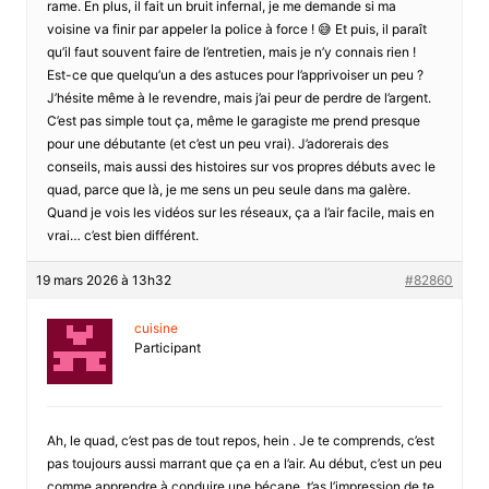
rame. En plus, il fait un bruit infernal, je me demande si ma
voisine va finir par appeler la police à force ! 😅 Et puis, il paraît
qu’il faut souvent faire de l’entretien, mais je n’y connais rien !
Est-ce que quelqu’un a des astuces pour l’apprivoiser un peu ?
J’hésite même à le revendre, mais j’ai peur de perdre de l’argent.
C’est pas simple tout ça, même le garagiste me prend presque
pour une débutante (et c’est un peu vrai). J’adorerais des
conseils, mais aussi des histoires sur vos propres débuts avec le
quad, parce que là, je me sens un peu seule dans ma galère.
Quand je vois les vidéos sur les réseaux, ça a l’air facile, mais en
vrai… c’est bien différent.
19 mars 2026 à 13h32
#82860
cuisine
Participant
Ah, le quad, c’est pas de tout repos, hein . Je te comprends, c’est
pas toujours aussi marrant que ça en a l’air. Au début, c’est un peu
comme apprendre à conduire une bécane, t’as l’impression de te