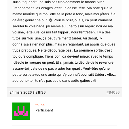
surtout quand tu ne sais pas trop comment le manœuvrer.
Franchement, les virages, c’est un casse-tête. Ma pote qui a le
même modèle que moi, elle se la pète à fond, mais moi j’étais là à
galérer, genre “help . “. 😅 Pour le bruit, ouais, ça peut vraiment
saouler le voisinage. j’ai même eu une fois un regard noir de ma
voisine, je te jure, ça m’a fait flipper . Pour l’entretien, il y a des
tutos sur YouTube, ça peut vraimentt t’aider. Au début, j’y
connaissais rien non plus, mais en regardant, j’ai appris quelques
trucs pratiques. Ne te décourage pas . La première sortie, c’est
toujours compliqué. Tiens bon, ça devient mieux avec le temps
(désolé je m’égare un peu). Et si jamais tu décide de le revendre,
assure-toi juste de ne pas brader ton quad . Peut-être qu’une
petite sortie avec une amie qui s’y connaît pourraiit t’aider . Allez,
accroche-toi, tu n’es pas seule dans cette galère . 🚀
24 mars 2026 à 21h36
#84086
thune
Participant