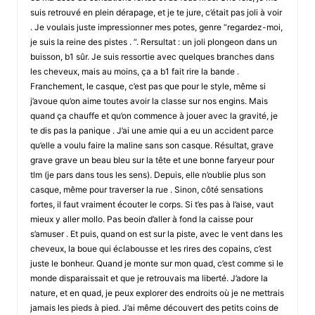
suis retrouvé en plein dérapage, et je te jure, c’était pas joli à voir
. Je voulais juste impressionner mes potes, genre “regardez-moi,
je suis la reine des pistes . “. Rersultat : un joli plongeon dans un
buisson, b1 sûr. Je suis ressortie avec quelques branches dans
les cheveux, mais au moins, ça a b1 fait rire la bande .
Franchement, le casque, c’est pas que pour le style, même si
j’avoue qu’on aime toutes avoir la classe sur nos engins. Mais
quand ça chauffe et qu’on commence à jouer avec la gravité, je
te dis pas la panique . J’ai une amie qui a eu un accident parce
qu’elle a voulu faire la maline sans son casque. Résultat, grave
grave grave un beau bleu sur la tête et une bonne faryeur pour
tlm (je pars dans tous les sens). Depuis, elle n’oublie plus son
casque, même pour traverser la rue . Sinon, côté sensations
fortes, il faut vraiment écouter le corps. Si t’es pas à l’aise, vaut
mieux y aller mollo. Pas beoin d’aller à fond la caisse pour
s’amuser . Et puis, quand on est sur la piste, avec le vent dans les
cheveux, la boue qui éclabousse et les rires des copains, c’est
juste le bonheur. Quand je monte sur mon quad, c’est comme si le
monde disparaissait et que je retrouvais ma liberté. J’adore la
nature, et en quad, je peux explorer des endroits où je ne mettrais
jamais les pieds à pied. J’ai même découvert des petits coins de