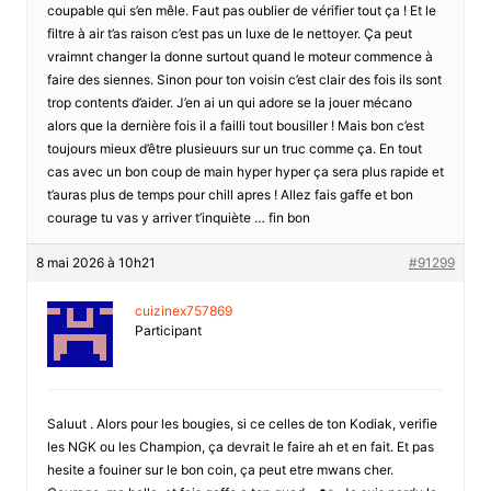
coupable qui s’en mêle. Faut pas oublier de vérifier tout ça ! Et le
filtre à air t’as raison c’est pas un luxe de le nettoyer. Ça peut
vraimnt changer la donne surtout quand le moteur commence à
faire des siennes. Sinon pour ton voisin c’est clair des fois ils sont
trop contents d’aider. J’en ai un qui adore se la jouer mécano
alors que la dernière fois il a failli tout bousiller ! Mais bon c’est
toujours mieux d’être plusieuurs sur un truc comme ça. En tout
cas avec un bon coup de main hyper hyper ça sera plus rapide et
t’auras plus de temps pour chill apres ! Allez fais gaffe et bon
courage tu vas y arriver t’inquiète … fin bon
8 mai 2026 à 10h21
#91299
cuizinex757869
Participant
Saluut . Alors pour les bougies, si ce celles de ton Kodiak, verifie
les NGK ou les Champion, ça devrait le faire ah et en fait. Et pas
hesite a fouiner sur le bon coin, ça peut etre mwans cher.