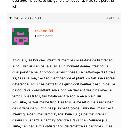
Courage, ma belle, et fais gaffe a ton quad . 🌊✨ Je suis perdu la
lol
11 mai 2026 à 0h03
#91706
touriste-94
Participant
Ah ouais, les bougies, c’est vraiment le casse-tête de l’entretien
auto ! J’en ai bien bavé aussi à un moment donné. C’est fou à
quel point ça peut compliquer les choses. Le nettoyage du filtre à
air, tu as raison, c’est souvent négligé et ptant, ça fait une sacrée
différence. Tous ces petits trucs qu’on doit vérifier, c’est un peu le
parcours du combattant, mais bon, on devient des pros avec le
temps. p les tutos, t’as totalement raison, y en a plein sur
YouTube, parfois même trop. Des fois, je me retrouve à regarder
des vidéos de 30 minutes p un petit job de 5 minutes, mais c’est
mieux que de fumer l’embrayage, hein ! Si ça peut évitre les
galères plus tard, autant s’y prendre à l’avance. Courage p la
suite, rien ne vaut la satisfaction de remettre sa bagnole sur les