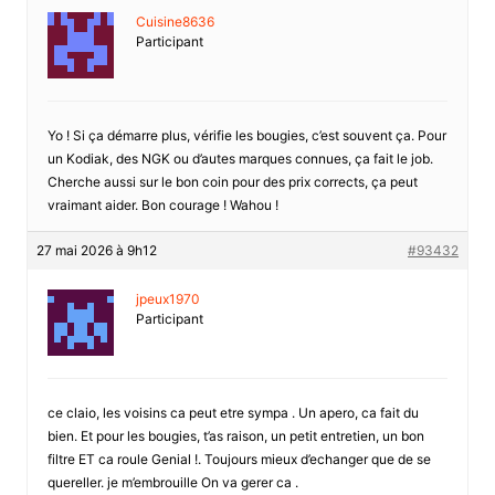
Cuisine8636
Participant
Yo ! Si ça démarre plus, vérifie les bougies, c’est souvent ça. Pour
un Kodiak, des NGK ou d’autes marques connues, ça fait le job.
Cherche aussi sur le bon coin pour des prix corrects, ça peut
vraimant aider. Bon courage ! Wahou !
27 mai 2026 à 9h12
#93432
jpeux1970
Participant
ce claio, les voisins ca peut etre sympa . Un apero, ca fait du
bien. Et pour les bougies, t’as raison, un petit entretien, un bon
filtre ET ca roule Genial !. Toujours mieux d’echanger que de se
quereller. je m’embrouille On va gerer ca .