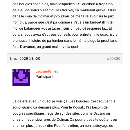
des bougies spéciales, mais lesquelles ? Si quelkun a trop trop
déjà eu ce souci ou sait ou les trouver, ça m’aiderait grave. J’suis
dans le coin de Colmar et j’voudrais pa me faire avoir sur le prix
non plus, parce que c’est pa comme si j’avais un budget illimité.
mci de balanceer vos astuces, jsuis un peu désespérée là… Et
puis, si vous avez d’autrees conseils pour entretenir le quad, jsuis
preneuse, histoire de pa tomber dans le même piège la prochiane
fois. D’avance, un grand mci … voilà quoi
3 mai 2026 à 8h00
#90480
LegrandGilles
Participant
La galère avec un quad, je vois ça. Les bougies, c’est souvent le
souci quand ça démarre plus. Pour le Kodiak, t’as besoin de
bougies spécifiques, regarde sur des sites comme Oscaro ou
chez un revendeur près de Colmar. Ça pourrait pas te coûter trop
cher, en plus. je veux dire Pour l’entretien, un bon nettoyage du