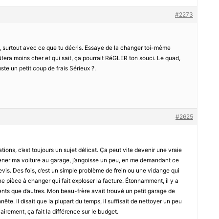
#2273
ie, surtout avec ce que tu décris. Essaye de la changer toi-même
ûtera moins cher et qui sait, ça pourrait RéGLER ton souci. Le quad,
ste un petit coup de frais Sérieux ?.
#2625
ations, c’est toujours un sujet délicat. Ça peut vite devenir une vraie
mener ma voiture au garage, j’angoisse un peu, en me demandant ce
is. Des fois, c’est un simple problème de frein ou une vidange qui
une pièce à changer qui fait exploser la facture. Étonnamment, il y a
ents que d’autres. Mon beau-frère avait trouvé un petit garage de
ête. Il disait que la plupart du temps, il suffisait de nettoyer un peu
airement, ça fait la différence sur le budget.