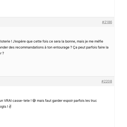
#2186
 loterie ! J’espère que cette fois ce sera la bonne, mais je me méfie
nder des recommandations à ton entourage ? Ça peut parfois faire la
r ?
#2208
t un VRAI casse-tete ! 😅 mais faut garder espoir parfois les truc
gts ! ✌️