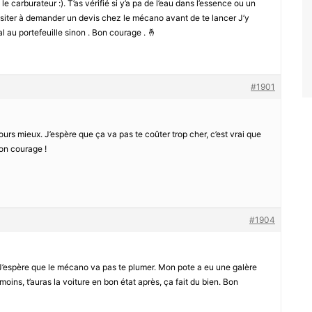
e carburateur :). T’as vérifié si y’a pa de l’eau dans l’essence ou un
ésiter à demander un devis chez le mécano avant de te lancer J’y
l au portefeuille sinon . Bon courage . 🤞
#1901
ours mieux. J’espère que ça va pas te coûter trop cher, c’est vrai que
bon courage !
#1904
 ! J’espère que le mécano va pas te plumer. Mon pote a eu une galère
 moins, t’auras la voiture en bon état après, ça fait du bien. Bon