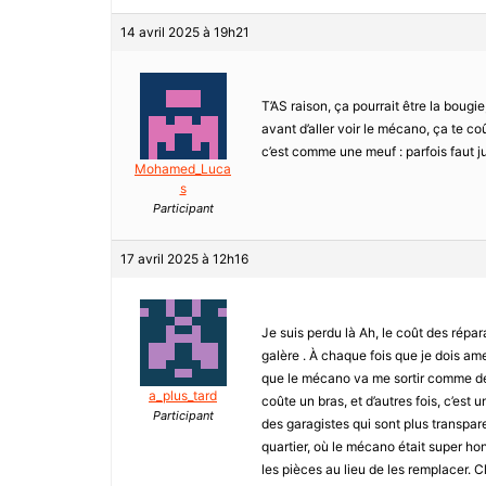
14 avril 2025 à 19h21
T’AS raison, ça pourrait être la boug
avant d’aller voir le mécano, ça te co
c’est comme une meuf : parfois faut ju
Mohamed_Luca
s
Participant
17 avril 2025 à 12h16
Je suis perdu là Ah, le coût des répar
galère . À chaque fois que je dois a
que le mécano va me sortir comme dev
a_plus_tard
coûte un bras, et d’autres fois, c’est 
Participant
des garagistes qui sont plus transpar
quartier, où le mécano était super honn
les pièces au lieu de les remplacer. Cl