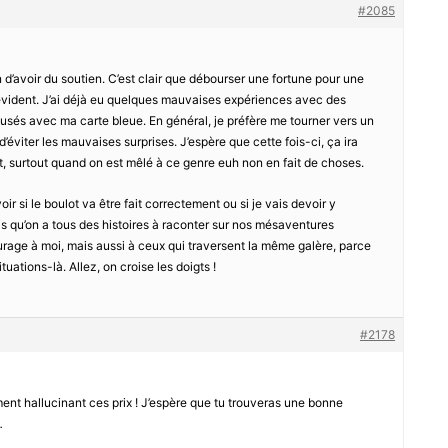
#2085
n d’avoir du soutien. C’est clair que débourser une fortune pour une
 évident. J’ai déjà eu quelques mauvaises expériences avec des
usés avec ma carte bleue. En général, je préfère me tourner vers un
’éviter les mauvaises surprises. J’espère que cette fois-ci, ça ira
ut, surtout quand on est mêlé à ce genre euh non en fait de choses.
oir si le boulot va être fait correctement ou si je vais devoir y
s qu’on a tous des histoires à raconter sur nos mésaventures
urage à moi, mais aussi à ceux qui traversent la même galère, parce
tuations-là. Allez, on croise les doigts !
#2178
iment hallucinant ces prix ! J’espère que tu trouveras une bonne
…