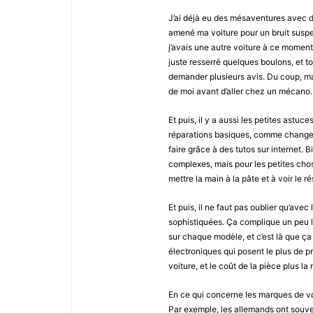
J’ai déjà eu des mésaventures avec des
amené ma voiture pour un bruit suspect
j’avais une autre voiture à ce moment-l
juste resserré quelques boulons, et to
demander plusieurs avis. Du coup, m
de moi avant d’aller chez un mécano.
Et puis, il y a aussi les petites astu
réparations basiques, comme changer u
faire grâce à des tutos sur internet. B
complexes, mais pour les petites chose
mettre la main à la pâte et à voir le ré
Et puis, il ne faut pas oublier qu’avec
sophistiquées. Ça complique un peu 
sur chaque modèle, et c’est là que ça
électroniques qui posent le plus de p
voiture, et le coût de la pièce plus la
En ce qui concerne les marques de voit
Par exemple, les allemands ont souvent