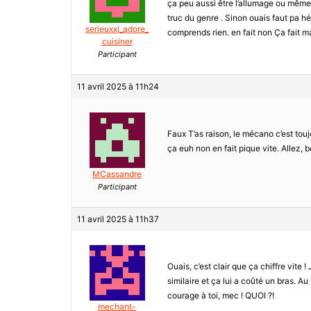
ça peu aussi être l’allumage ou même l
truc du genre . Sinon ouais faut pa h
serieuxxj_adore_
comprends rien. en fait non Ça fait ma
cuisiner
Participant
11 avril 2025 à 11h24
Faux T’as raison, le mécano c’est touj
ça euh non en fait pique vite. Allez, 
MCassandre
Participant
11 avril 2025 à 11h37
Ouais, c’est clair que ça chiffre vite
similaire et ça lui a coûté un bras. Au
courage à toi, mec ! QUOI ?!
mechant-