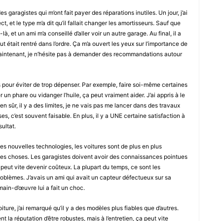
 garagistes qui m’ont fait payer des réparations inutiles. Un jour, j’ai
, et le type m’a dit qu’il fallait changer les amortisseurs. Sauf que
à, et un ami m’a conseillé d’aller voir un autre garage. Au final, il a
ut était rentré dans l’ordre. Ça m’a ouvert les yeux sur l’importance de
aintenant, je n’hésite pas à demander des recommandations autour
ces pour éviter de trop dépenser. Par exemple, faire soi-même certaines
n phare ou vidanger l’huile, ça peut vraiment aider. J’ai appris à le
ien sûr, il y a des limites, je ne vais pas me lancer dans des travaux
s, c’est souvent faisable. En plus, il y a UNE certaine satisfaction à
sultat.
 les nouvelles technologies, les voitures sont de plus en plus
les choses. Les garagistes doivent avoir des connaissances pointues
 peut vite devenir coûteux. La plupart du temps, ce sont les
roblèmes. J’avais un ami qui avait un capteur défectueux sur sa
 main-d’œuvre lui a fait un choc.
ure, j’ai remarqué qu’il y a des modèles plus fiables que d’autres.
 la réputation d’être robustes, mais à l’entretien, ça peut vite