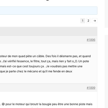
1
2
→
#1896
moteur de mon quad pète un câble. Des fois il désmarre pas, et quand
’ai vérifié l’essence, le filtre, tout ça, mais rien y fait o_O. Un pote
, mais est-ce que cest toujours ça . Je voudrais pas mettre une
 que je parte chez le mécano et qu’il me fende en deux
#1899
. 😅 pour le moteur qui broutr la bougie peu être une bonne piste mais