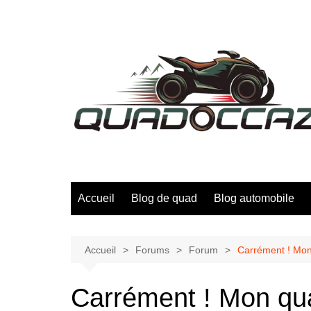
Aller
au
contenu
Accueil
Blog de quad
Blog automobile
Accueil
Forums
Forum
Carrément ! Mon 
Carrément ! Mon quad