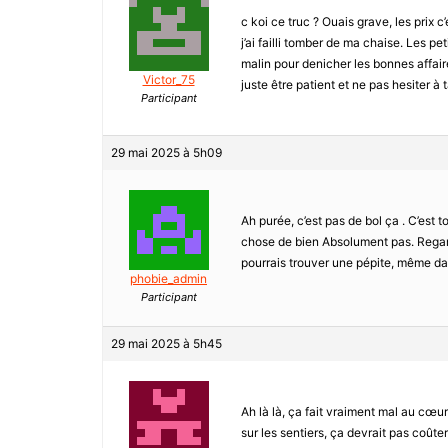
c koi ce truc ? Ouais grave, les prix 
j’ai failli tomber de ma chaise. Les pe
malin pour denicher les bonnes affaire
Victor_75
juste être patient et ne pas hesiter à 
Participant
29 mai 2025 à 5h09
Ah purée, c’est pas de bol ça . C’est
chose de bien Absolument pas. Regard
pourrais trouver une pépite, même da
phobie_admin
Participant
29 mai 2025 à 5h45
Ah là là, ça fait vraiment mal au cœu
sur les sentiers, ça devrait pas coûter