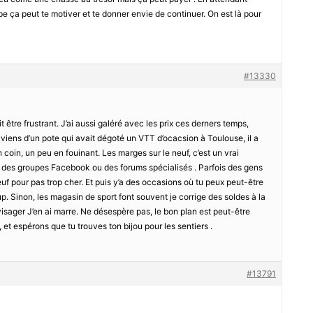
pe ça peut te motiver et te donner envie de continuer. On est là pour
#13330
être frustrant. J’ai aussi galéré avec les prix ces derners temps,
viens d’un pote qui avait dégoté un VTT d’ocacsion à Toulouse, il a
on coin, un peu en fouinant. Les marges sur le neuf, c’est un vrai
té des groupes Facebook ou des forums spécialisés . Parfois des gens
pour pas trop cher. Et puis y’a des occasions où tu peux peut-être
p. Sinon, les magasin de sport font souvent je corrige des soldes à la
visager J’en ai marre. Ne désespère pas, le bon plan est peut-être
, et espérons que tu trouves ton bijou pour les sentiers .
#13791