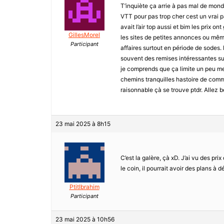
T’inquiète ça arrie à pas mal de mond
VTT pour pas trop cher cest un vrai pa
avait l’air top aussi et bim les prix
GillesMorel
les sites de petites annonces ou mê
Participant
affaires surtout en période de sodes. 
souvent des remises intéressantes su
je comprends que ça limite un peu me
chemins tranquilles hastoire de com
raisonnable çà se trouve ptdr. Allez 
23 mai 2025 à 8h15
C’est la galère, çà xD. J’ai vu des pri
le coin, il pourrait avoir des plans à 
PtitIbrahim
Participant
23 mai 2025 à 10h56