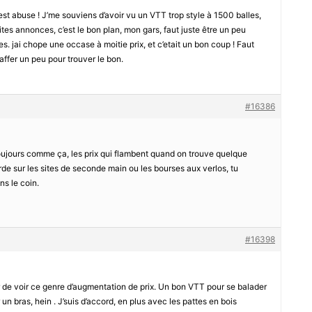
c’est abuse ! J’me souviens d’avoir vu un VTT trop style à 1500 balles,
tites annonces, c’est le bon plan, mon gars, faut juste être un peu
s. jai chope une occase à moitie prix, et c’etait un bon coup ! Faut
taffer un peu pour trouver le bon.
#16386
 toujours comme ça, les prix qui flambent quand on trouve quelque
e sur les sites de seconde main ou les bourses aux verlos, tu
ns le coin.
#16398
r de voir ce genre d’augmentation de prix. Un bon VTT pour se balader
 un bras, hein . J’suis d’accord, en plus avec les pattes en bois