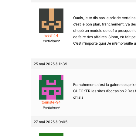
Ouais, je te dis pas le prix de certai
c’est le bon plan, franchement, y’a d
chopé un modele de ouf p presque rien,
wesh44
de faire des affaires. Sinon, cà fait 
Participant
C’est n’importe quoi Je m’embrouille 
25 mai 2025 à 1h39
Franchement, c’est la galère ces prix 
CHECKER les sites d’occasion ? Des fo
ohlala
touriste-94
Participant
27 mai 2025 à 9h05