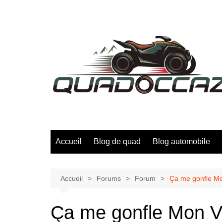
Aller
au
contenu
Accueil
Blog de quad
Blog automobile
Accueil
Forums
Forum
Ça me gonfle Mo
Ça me gonfle Mon VT