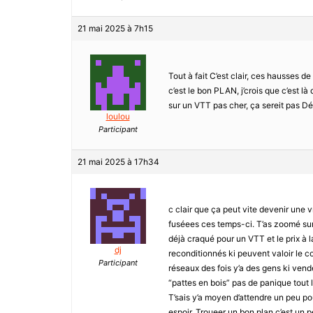
21 mai 2025 à 7h15
Tout à fait C’est clair, ces hausses de
c’est le bon PLAN, j’crois que c’est là
sur un VTT pas cher, ça sereit pas D
loulou
Participant
21 mai 2025 à 17h34
c clair que ça peut vite devenir une v
fuséees ces temps-ci. T’as zoomé sur 
déjà craqué pour un VTT et le prix à l
dj
reconditionnés ki peuvent valoir le c
Participant
réseaux des fois y’a des gens ki vend
“pattes en bois” pas de panique tout l
T’sais y’a moyen d’attendre un peu po
espoir. Troueer un bon plan c’est un