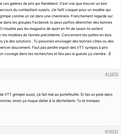
e ces galères de prix qui flambbent. C’est vrai que trouver un bon
rcours du combattant surpris. J’ai failli craquer pour un modèle qui
 ont grimpé comme un rat dans une cheminere. Franchement regarde sur
me dans les groupes Facbeook tu peux parfois déenicher des bonnes
Et n’oublie pas les magasins de sport en fin de sason ils sortent
r les modeles de l’année précédente. Concernant tes pattes en bois
s y’a des solutions . Tu poourrais envisager des bonnes côtes ou des
mencer doucement. Faut pas perdre espoir des VTT sympas à prix
bon courage dans tes recherches et fais pas la gueule ça viendra . ✌️
#13975
x de VTT grimper aussi, çà fait mal au portefeuille. Si t’as un pote dans
dénicher, sinon ça risque d’aller à la déchetterie. Tu te trompes
#14031