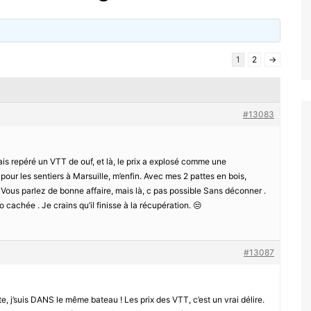
1
2
→
#13083
avais repéré un VTT de ouf, et là, le prix a explosé comme une
op pour les sentiers à Marsuille, m’enfin. Avec mes 2 pattes en bois,
ha. Vous parlez de bonne affaire, mais là, c pas possible Sans déconner .
cachée . Je crains qu’il finisse à la récupération. 😒
#13087
e, j’suis DANS le même bateau ! Les prix des VTT, c’est un vrai délire.