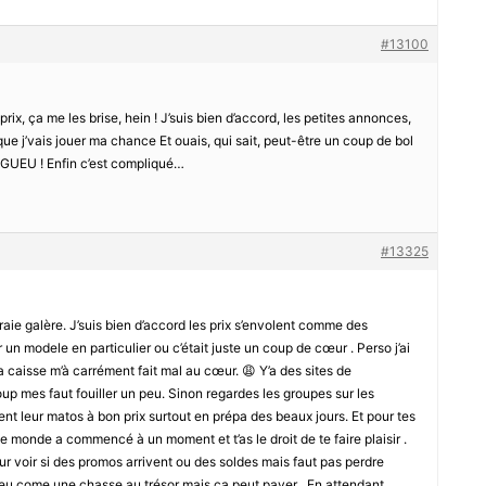
#13100
 prix, ça me les brise, hein ! J’suis bien d’accord, les petites annonces,
 que j’vais jouer ma chance Et ouais, qui sait, peut-être un coup de bol
éGUEU ! Enfin c’est compliqué…
#13325
raie galère. J’suis bien d’accord les prix s’envolent comme des
un modele en particulier ou c’était juste un coup de cœur . Perso j’ai
a caisse m’à carrément fait mal au cœur. 😩 Y’a des sites de
oup mes faut fouiller un peu. Sinon regardes les groupes sur les
ent leur matos à bon prix surtout en prépa des beaux jours. Et pour tes
e monde a commencé à un moment et t’as le droit de te faire plaisir .
ur voir si des promos arrivent ou des soldes mais faut pas perdre
 peu come une chasse au trésor mais ça peut payer . En attendant