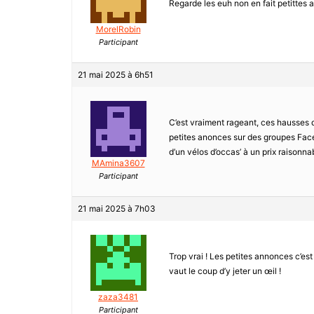
Regarde les euh non en fait petittes a
MorelRobin
Participant
21 mai 2025 à 6h51
C’est vraiment rageant, ces hausses 
petites anonces sur des groupes Face
d’un vélos d’occas’ à un prix raisonnab
MAmina3607
Participant
21 mai 2025 à 7h03
Trop vrai ! Les petites annonces c’es
vaut le coup d’y jeter un œil !
zaza3481
Participant