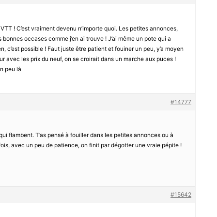
ns VTT ! C’est vraiment devenu n’importe quoi. Les petites annonces,
es bonnes occases comme j’en ai trouve ! J’ai même un pote qui a
 c’est possible ! Faut juste être patient et fouiner un peu, y’a moyen
peur avec les prix du neuf, on se croirait dans un marche aux puces !
un peu là
#14777
qui flambent. T’as pensé à fouiller dans les petites annonces ou à
is, avec un peu de patience, on finit par dégotter une vraie pépite !
#15642