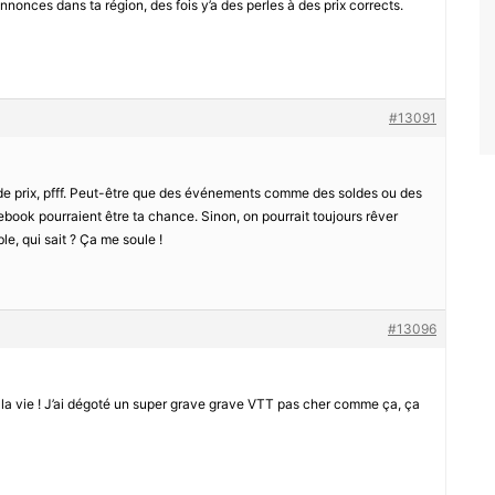
nnonces dans ta région, des fois y’a des perles à des prix corrects.
#13091
de prix, pfff. Peut-être que des événements comme des soldes ou des
book pourraient être ta chance. Sinon, on pourrait toujours rêver
le, qui sait ? Ça me soule !
#13096
t la vie ! J’ai dégoté un super grave grave VTT pas cher comme ça, ça