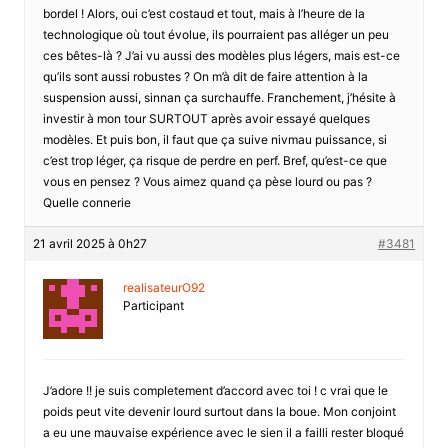
bordel ! Alors, oui c’est costaud et tout, mais à l’heure de la
technologique où tout évolue, ils pourraient pas alléger un peu
ces bêtes-là ? J’ai vu aussi des modèles plus légers, mais est-ce
qu’ils sont aussi robustes ? On m’à dit de faire attention à la
suspension aussi, sinnan ça surchauffe. Franchement, j’hésite à
investir à mon tour SURTOUT après avoir essayé quelques
modèles. Et puis bon, il faut que ça suive nivmau puissance, si
c’est trop léger, ça risque de perdre en perf. Bref, qu’est-ce que
vous en pensez ? Vous aimez quand ça pèse lourd ou pas ?
Quelle connerie
21 avril 2025 à 0h27
#3481
realisateurO92
Participant
J’adore !! je suis completement d’accord avec toi ! c vrai que le
poids peut vite devenir lourd surtout dans la boue. Mon conjoint
a eu une mauvaise expérience avec le sien il a failli rester bloqué