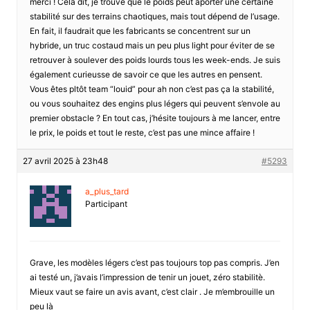
merci ! Cela dit, je trouve que le poids peut aporter une certaine
stabilité sur des terrains chaotiques, mais tout dépend de l’usage.
En fait, il faudrait que les fabricants se concentrent sur un
hybride, un truc costaud mais un peu plus light pour éviter de se
retrouver à soulever des poids lourds tous les week-ends. Je suis
également curieusse de savoir ce que les autres en pensent.
Vous êtes pltôt team “louid” pour ah non c’est pas ça la stabilité,
ou vous souhaitez des engins plus légers qui peuvent s’envole au
premier obstacle ? En tout cas, j’hésite toujours à me lancer, entre
le prix, le poids et tout le reste, c’est pas une mince affaire !
27 avril 2025 à 23h48
#5293
a_plus_tard
Participant
Grave, les modèles légers c’est pas toujours top pas compris. J’en
ai testé un, j’avais l’impression de tenir un jouet, zéro stabilitè.
Mieux vaut se faire un avis avant, c’est clair . Je m’embrouille un
peu là