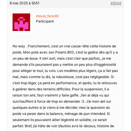
8 mai 2025 à 5h51
#8546
movie_fano92
Participant
No way . Franchement, cest un vrai casse-tête cette histoire de
poids. Mon pote avec son Polaris 800, c’est la galère dès qu’il y a
un peu de boue. Il s’en sort, mais c’est clair que parfois,, je me
demande s’ils pourraient pas y mettre un peu plus d’inggéniosité
pour alléger le tout, tu vois. Les modèles plus légers, ça a l’air pas
mal, mais comme tu dis, la robustesse, cest pas négligeable. Si
c’est trop léger, ça perd en performance, et après, tu te retrouves
à galérer dans des terrains difficiles. Pour la suspension, il a
raison ton ami, faut vraimrnt y faire gaffe. J’en ai déjà vu qui
surchauffent à force de trop en demander :3. J’ai mon œil sur
quelques autres si je viens à me décider, mes la quession du
poids va peser dans la balance, ménage de pun intended. Si
seulemant ils pouvaient allier légèreté et solidite, ce serait
parfait. Bref, j’ai hâte de voir d’autres avis là-dessus, histoire de