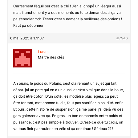
Carrésment l’équiliber c’est la clé ! J’en ai chopé un léeger aussi
mais franchement y a des moments où tu te demandes si ça va
pa s’envoler mdr. Tester c’est surement la meilleure des options !
Faut pa déconner
6 mai 2025 à 17h37
#7946
Lucas
Maître des clés
Ah ouais, le poids du Polaris, cest clairemant un sujet qui fait
débat. jai un pote qui en a un aussi et c’est vrai que dans la boue,
ça doit être coton. D’un côté, les modèlse plus léger,s ça peut
être tentant, met comme tu dis, faut pas sacrifier la solidité. enfin
Et puis, cette histoire de suspension, ça me parle, j’ai déjà vu des
gars galésrer avec ça. En gros, un bon compromis entre poids et
puissance, c’est pas simpple à trouver. Qu’est-ce que tu crois, on
va tous finir par rouleer en vélo si ça continue ! Sérieux ???