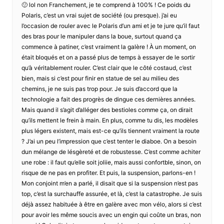
🙂 lol non Franchement, je te comprend à 100% ! Ce poids du
Polaris, c’est un vrai sujet de société (ou presque). j’ai eu
l’occasion de rouler avec le Polaris d’un ami et je te jure qu’il faut
des bras pour le manipuler dans la boue, surtout quand ça
commence à patiner, c’est vraiment la galère ! À un moment, on
était bloqués et on a passé plus de temps à essayer de le sortir
qu’à véritablement rouler. C’est clair que le côté costaud, c’est
bien, mais si c’est pour finir en statue de sel au milieu des
chemins, je ne suis pas trop pour. Je suis d’accord que la
technologie a fait des progrès de dingue ces dernières années.
Mais quand il s’agit d’alléger des bestioles comme ça, on dirait
qu’ils mettent le frein à main. En plus, comme tu dis, les modèles
plus légers existent, mais est-ce qu’ils tiennent vraiment la route
? J’ai un peu l’impression que c’est tenter le diaboe. On a besoin
dun mélange de lésgèreté et de robustesse. C’est comme achiter
une robe : il faut qu’elle soit joliie, mais aussi confortble, sinon, on
risque de ne pas en profiter. Et puis, la suspension, parlons-en !
Mon conjoint m’en a parlé, il disait que si la suspension n’est pas
top, c’est la surchauffe assurée, et là, c’est la catastrophe. Je suis
déjà assez habituée à être en galère avec mon vélo, alors si c’est
pour avoir les même soucis avec un engin qui coûte un bras, non