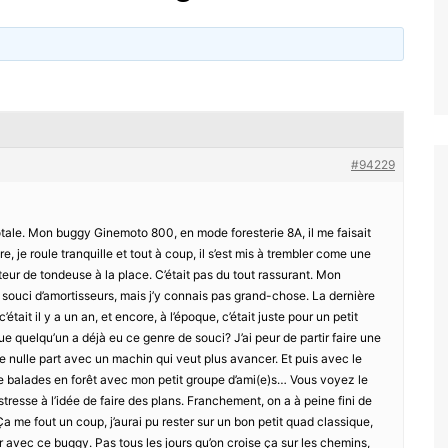
#94229
tale. Mon buggy Ginemoto 800, en mode foresterie 8A, il me faisait
e, je roule tranquille et tout à coup, il s’est mis à trembler come une
teur de tondeuse à la place. C’était pas du tout rassurant. Mon
 souci d’amortisseurs, mais j’y connais pas grand-chose. La dernière
était il y a un an, et encore, à l’époque, c’était juste pour un petit
que quelqu’un a déjà eu ce genre de souci? J’ai peur de partir faire une
e nulle part avec un machin qui veut plus avancer. Et puis avec le
de balades en forêt avec mon petit groupe d’ami(e)s… Vous voyez le
resse à l’idée de faire des plans. Franchement, on a à peine fini de
 me fout un coup, j’aurai pu rester sur un bon petit quad classique,
r avec ce buggy. Pas tous les jours qu’on croise ça sur les chemins,