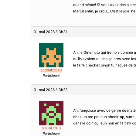
quand même! Si vous avez des pistes o
Merci! enfin, je crois…C’est la joie, he
31 mai 2026 à 3h21
Ah, le Ginemoto qui tremble comme une f
qu’ils avaient eu des galeres avec les 
le faire checker, sinon tu risques de t
zorblub5649
Participant
31 mai 2026 à 3h22
Ah, l’angoisse avec ce genre de matéeri
chez un pro pour un check-up, surtout
dans le coin qui euh non en fait s’y c
bibi941203
Participant