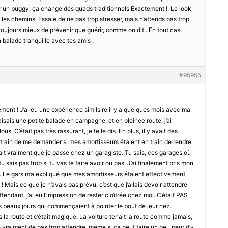
oir un buggy, ça change des quads traditionnels Exactement !. Le look
ur les chemins. Essaie de ne pas trop stresser, mais n’attends pas trop
t toujours mieux de prévenir que guérir, comme on dit . En tout cas,
n balade tranquille avec tes amis .
#95955
llement ! J’ai eu une expérience similsire il y a quelques mois avec ma
faisais une petite balade en campagne, et en pleinee route, j’ai
 C’était pas très rassurant, je te le dis. En plus, il y avait des
en train de me demander si mes amortisseurs étaient en train de rendre
allait vraiment que je passe chez un garagiste. Tu sais, ces garages où
tu sais pas trop si tu vas te faire avoir ou pas. J’ai finalement pris mon
e. Le gars m’a expliqué que mes amortisseurs étaient effectivement
! Mais ce que je n’avais pas prévu, c’est que j’allais devoir attendre
tendant, j’ai eu l’impression de rester cloîtrée chez moi. C’était PAS
 des beaux jours qui commençaient à pointer le bout de leur nez.
ris la route et c’était magique. La voiture tenait la route comme jamais,
e vraiment de pas trop attendre, même si ça peut faire un peu peur d’y