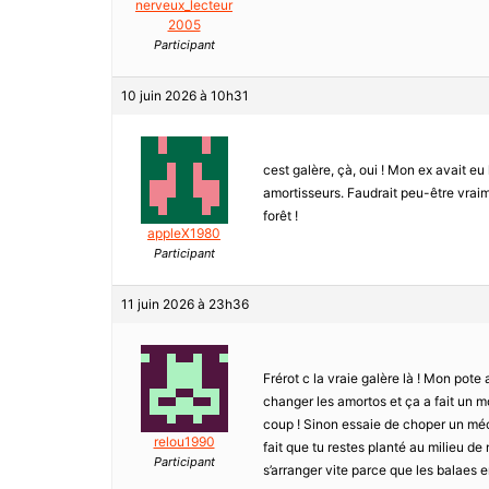
nerveux_lecteur
2005
Participant
10 juin 2026 à 10h31
cest galère, çà, oui ! Mon ex avait e
amortisseurs. Faudrait peu-être vraim
forêt !
appleX1980
Participant
11 juin 2026 à 23h36
Frérot c la vraie galère là ! Mon pote
changer les amortos et ça a fait un m
coup ! Sinon essaie de choper un méc
relou1990
fait que tu restes planté au milieu de 
Participant
s’arranger vite parce que les balaes en