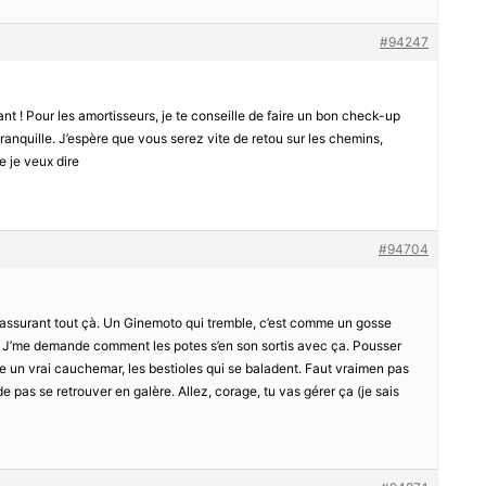
#94247
nt ! Pour les amortisseurs, je te conseille de faire un bon check-up
t tranquille. J’espère que vous serez vite de retou sur les chemins,
e je veux dire
#94704
r rassurant tout çà. Un Ginemoto qui tremble, c’est comme un gosse
t . J’me demande comment les potes s’en son sortis avec ça. Pousser
tre un vrai cauchemar, les bestioles qui se baladent. Faut vraimen pas
 de pas se retrouver en galère. Allez, corage, tu vas gérer ça (je sais