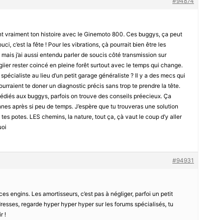
#94874
int vraiment ton histoire avec le Ginemoto 800. Ces buggys, ça peut
uci, c’est la fête ! Pour les vibrations, çà pourrait bien être les
 mais j’ai aussi entendu parler de soucis côté transmission sur
agiier rester coincé en pleine forêt surtout avec le temps qui change.
pécialiste au lieu d’un petit garage généraliste ? Il y a des mecs qui
urraient te doner un diagnostic précis sans trop te prendre la tête.
dédiés aux buggys, parfois on trouve des conseils préecieux. Ça
nes après si peu de temps. J’espère que tu trouveras une solution
 tes potes. LES chemins, la nature, tout ça, çà vaut le coup d’y aller
uoi
#94931
s engins. Les amortisseurs, c’est pas à négliger, parfoi un petit
adresses, regarde hyper hyper hyper sur les forums spécialisés, tu
r !