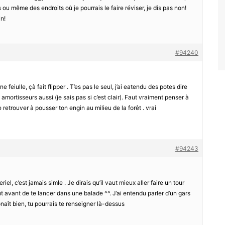
u même des endroits où je pourrais le faire réviser, je dis pas non!
in!
#94240
eiulle, çà fait flipper . T’es pas le seul, j’ai eatendu des potes dire
amortisseurs aussi (je sais pas si c’est clair). Faut vraiment penser à
e retrouver à pousser ton engin au milieu de la forêt . vrai
#94243
el, c’est jamais simle . Je dirais qu’il vaut mieux aller faire un tour
 avant de te lancer dans une balade ^^. J’ai entendu parler d’un gars
onaît bien, tu pourrais te renseigner là-dessus