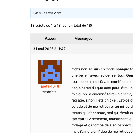
Ce sujet est vide.
18 sujets de 1 à 18 (sur un total de 18)
Auteur
Messages
31 mai 2026 à 1h47
mdrrr non Je suis en mode panique to
une belle frayeur au dernier tour! Genr
feuille, comme si j’avais monté un mo
metal4648
conjoint me dit que cest peut-être un
Participant
fois qu’on l’a ememné faire un check, c’
réglage, sinon il était nickel. Est-ce 
balade et de me retrouver au milieu d
temps qui s’annonce, moi qui rêvait 
tableau? Évidemment, maintenant je st
rodage et ça tombe déjà en panne?! Ça
mais j’aime bien l’idée de me retrouve