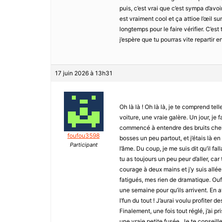
puis, c’est vrai que c’est sympa d’av
est vraiment cool et ça attioe l’œil s
longtemps pour le faire vérifier. C’es
j’espère que tu pourras vite repartir e
17 juin 2026 à 13h31
Oh là là ! Oh là là, je te comprend te
voiture, une vraie galère. Un jour, je 
commencé à entendre des bruits chelous.
foufou3598
bosses un peu partout, et j’étais là 
Participant
l’âme. Du coup, je me suis dit qu’il f
tu as toujours un peu peur d’aller, car 
courage à deux mains et j’y suis allé
fatigués, mes rien de dramatique. Ouf 
une semaine pour qu’ils arrivent. En at
l’fun du tout ! J’aurai voulu profiter
Finalement, une fois tout réglé, j’ai p
une vraie petite fusée. Je te conseill