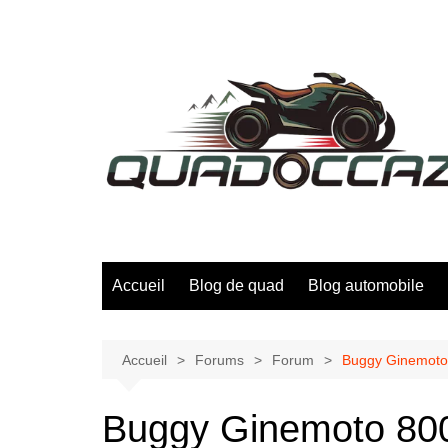
Aller
au
contenu
Accueil
Blog de quad
Blog automobile
Accueil
Forums
Forum
Buggy Ginemoto 8
Buggy Ginemoto 800 :