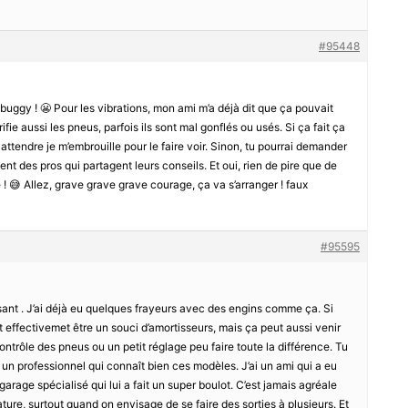
#95448
n buggy ! 😬 Pour les vibrations, mon ami m’a déjà dit que ça pouvait
fie aussi les pneus, parfois ils sont mal gonflés ou usés. Si ça fait ça
 attendre je m’embrouille pour le faire voir. Sinon, tu pourrai demander
nt des pros qui partagent leurs conseils. Et oui, rien de pire que de
 ! 😅 Allez, grave grave grave courage, ça va s’arranger ! faux
#95595
sant . J’ai déjà eu quelques frayeurs avec des engins comme ça. Si
effectivemet être un souci d’amortisseurs, mais ça peut aussi venir
ontrôle des pneus ou un petit réglage peu faire toute la différence. Tu
 un professionnel qui connaît bien ces modèles. J’ai un ami qui a eu
 garage spécialisé qui lui a fait un super boulot. C’est jamais agréale
ture, surtout quand on envisage de se faire des sorties à plusieurs. Et