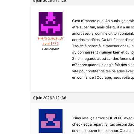
9 juin 2026 à 12h29
C’est n’importe quoi Ah ouais, ça cra
être super fun, mais dès qu’il y a un so
amortisseurs, comme dit ton conjoint,
allergique_au_tr
certrins modèles. Ça fait flipper d’im
avail1772
T’as déjà pensé à le ramener chez un s
Participant
s’y connaissent vraimen bien et qui po
Sinon, regarde aussi sur des forums 
m’énerve quand un engin fait des sien
vite pour profiter de tes balades avec
en confiance ! Courage, mec. voilà q
9 juin 2026 à 12h36
T’inquiète, ça arrive SOUVENT avec ce
check et ça repart ! Si t’as besoni d’
devrais trouver ton bonheur. C’est clai