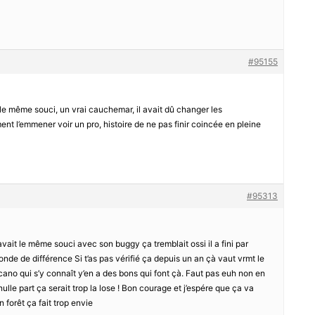
#95155
u le même souci, un vrai cauchemar, il avait dû changer les
ent l’emmener voir un pro, histoire de ne pas finir coincée en pleine
#95313
 avait le même souci avec son buggy ça tremblait ossi il a fini par
onde de différence Si t’as pas vérifié ça depuis un an çà vaut vrmt le
ano qui s’y connaît y’en a des bons qui font çà. Faut pas euh non en
nulle part ça serait trop la lose ! Bon courage et j’espére que ça va
 forêt ça fait trop envie