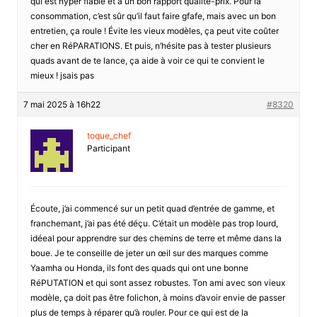
qui est hyper fiable et a un bon rapport qualitè-prix. Pour la
consommation, c’est sûr qu’il faut faire gfafe, mais avec un bon
entretien, ça roule ! Évite les vieux modèles, ça peut vite coûter
cher en RéPARATIONS. Et puis, n’hésite pas à tester plusieurs
quads avant de te lance, ça aide à voir ce qui te convient le
mieux ! jsais pas
7 mai 2025 à 16h22
#8320
toque_chef
Participant
Écoute, j’ai commencé sur un petit quad d’entrée de gamme, et
franchemant, j’ai pas été déçu. C’était un modèle pas trop lourd,
idéeal pour apprendre sur des chemins de terre et même dans la
boue. Je te conseille de jeter un œil sur des marques comme
Yaamha ou Honda, ils font des quads qui ont une bonne
RéPUTATION et qui sont assez robustes. Ton ami avec son vieux
modèle, ça doit pas être folichon, à moins d’avoir envie de passer
plus de temps à réparer qu’à rouler. Pour ce qui est de la