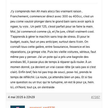
J’y comprends rien Ah mais alor,s t’as vraimant raison .
Franchement, commencer direct avec 300 ou 400cc, c’est un
peu come vauloir plonger dans le grand bain sans avoir apris à
ngaer, tu vois . Un petit 125, c’esst parfait pour se faire la main.
Moi, j’ai commencé comme çà, et j’te jure, c’ètait vraiment cool.
T’apprends à gérer le machiin sans trop de stress. Et pour le
budget, ouais, faut un peu anticiper, surtout dans l’coin. On
connaît tous cette galère, entre l’assurance, l’essence et les
réparations, ça grimpe vite. Puis les vieille voitures, sérieux, faut
même pas y penser. J’ai un pote qui a pris une bagnole des
annéses 90, il passe plus de temps à réparer qu’à rouler. À un
momen donné, ça devient un vrai casse-tête (je sais pas si c’est
clair). Enfin bref, fais toi pas trop de souci, pose-toi, prends le
temps de réfléchir. La route, ça attendra bien un peu. Et si t’as
une question ou un truc qui te turlupine, on est là pour ça, hein.
Ici, ch’Nord, tout ça, on s’entraide
4 mai 2025 à 22h29
#7367
pourquoi_pas6326