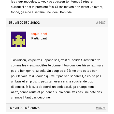
les vieux modèles, tu veux pas passerr ton temps à réparer
surtout si c’est ta première fois. Si t’as moyen d’en tester un avant,
fonce, ça aide à se faire une idée ! Bon ride !
25 avril 2025 à 20h02
#4687
toque_chef
Participant
T’as raison, les peittes Japonaises, c’est du solide ! C’est bizarre
comme les vieux modèles te donnent toujours des frissons… mais
pas le bon genre, tu vois. Un coup de clé à molette et t’es bon
pour la voiture du courin qui veut pas s’en séparer. Ça coûte pas
un bras et en plus, tu peux t’amuser sans te soucier de trop
dépenser. Et je suis d’accord, un petit essai, ça change tout !
Allez, bonne route et prudence sur la boue, t’es pas une bête des
champs ! Faut pas déconner
25 avril 2025 à 20h26
#4694