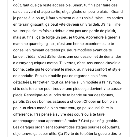
goût, faut que ça reste accessible. Sinon, tu finis par faire des
calculs avant chaque sortie, et ça gâche un peu le plaisir. Quand
je pense à la boue, il faut vraiment que tu sois à l’aise. Les sorties
en terrain glissant, ça peut vite devenir un vrai défi. J’ai failli me
vautrer plusieurs fois au début, c’est pas une partie de plaisir,
mais au final, ça te forge un peu, je trouve. Apprendre à gérer la
machine quand ça glisse, c’est une bonne expérience. Je te
conseille vraimant de tester plusieurs modèles avant de te
lancer. L’idéal, c’est d’aller dans une concession et de demander
à essayer quelques motos. Tu verras, c’est l’assurance d’avoir la
bonne, celle qui te convient le mieux, au niveau confort et style
de conduite. Et puis, n’oublie pas de regarder les pièces
détachées, l’entretien, tout ça. Même si un modèle a l’air sympa,
si tu dois te ruiner pour trouver une pièce, ça devient vite casse-
pieds. Renseigne-toi auprès de ta bande ou sur des forums,
parofis t’as des bonnes astuces à choper. Choper un bon plan
pour un vieux modèle bien entretenu, ça peux aussi faire la
differrence. T’as pensè à suivre des cours ou à te faire
accompagner pour apprendre à rouler ? C’est pas négligeable.
Les garages organisent souvent des stages pour les débutants,
et je toruve ça super utile. Ça t’èvite de te péter la gueule dès le