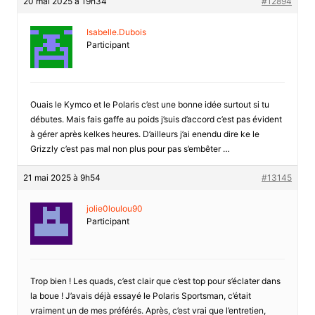
20 mai 2025 à 19h34
#12894
Isabelle.Dubois
Participant
Ouais le Kymco et le Polaris c’est une bonne idée surtout si tu
débutes. Mais fais gaffe au poids j’suis d’accord c’est pas évident
à gérer après kelkes heures. D’ailleurs j’ai enendu dire ke le
Grizzly c’est pas mal non plus pour pas s’embêter …
21 mai 2025 à 9h54
#13145
jolie0loulou90
Participant
Trop bien ! Les quads, c’est clair que c’est top pour s’éclater dans
la boue ! J’avais déjà essayé le Polaris Sportsman, c’était
vraiment un de mes préférés. Après, c’est vrai que l’entretien,