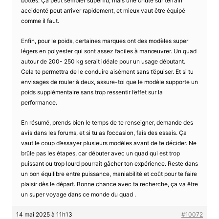
bottes. Ça peut sembler superflu, mais une chute sur terrain
accidenté peut arriver rapidement, et mieux vaut être équipé
comme il faut.
Enfin, pour le poids, certaines marques ont des modèles super
légers en polyester qui sont assez faciles à manœuvrer. Un quad
autour de 200- 250 kg serait idéale pour un usage débutant.
Cela te permettra de le conduire aisément sans t’épuiser. Et si tu
envisages de rouler à deux, assure-toi que le modèle supporte un
poids supplémentaire sans trop ressentir l’effet sur la
performance.
En résumé, prends bien le temps de te renseigner, demande des
avis dans les forums, et si tu as l’occasion, fais des essais. Ça
vaut le coup d’essayer plusieurs modèles avant de te décider. Ne
brûle pas les étapes, car débuter avec un quad qui est trop
puissant ou trop lourd pourrait gâcher ton expérience. Reste dans
un bon équilibre entre puissance, maniabilité et coût pour te faire
plaisir dès le départ. Bonne chance avec ta recherche, ça va être
un super voyage dans ce monde du quad .
14 mai 2025 à 11h13
#10072