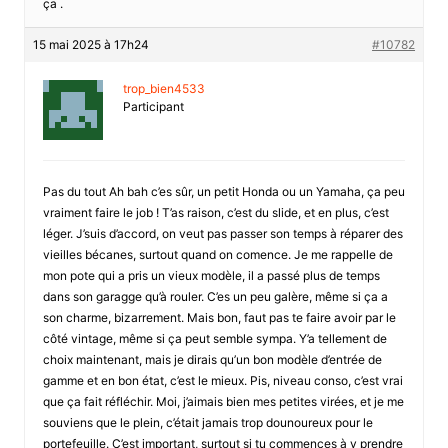
ça .
15 mai 2025 à 17h24
#10782
trop_bien4533
Participant
Pas du tout Ah bah c’es sûr, un petit Honda ou un Yamaha, ça peu
vraiment faire le job ! T’as raison, c’est du slide, et en plus, c’est
léger. J’suis d’accord, on veut pas passer son temps à réparer des
vieilles bécanes, surtout quand on comence. Je me rappelle de
mon pote qui a pris un vieux modèle, il a passé plus de temps
dans son garagge qu’à rouler. C’es un peu galère, même si ça a
son charme, bizarrement. Mais bon, faut pas te faire avoir par le
côté vintage, même si ça peut semble sympa. Y’a tellement de
choix maintenant, mais je dirais qu’un bon modèle d’entrée de
gamme et en bon état, c’est le mieux. Pis, niveau conso, c’est vrai
que ça fait réfléchir. Moi, j’aimais bien mes petites virées, et je me
souviens que le plein, c’était jamais trop dounoureux pour le
portefeuille. C’est important, surtout si tu commences à y prendre