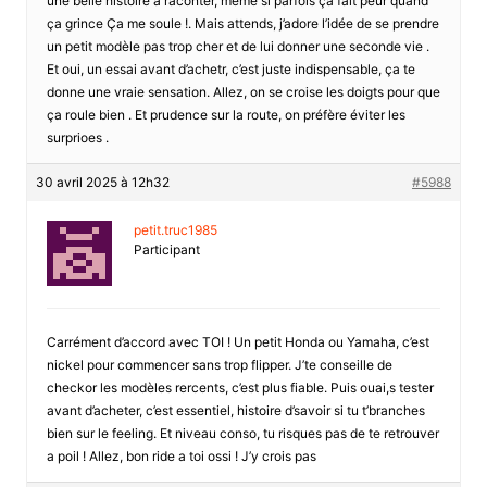
une belle histoire à raconter, même si parfois ça fait peur quand
ça grince Ça me soule !. Mais attends, j’adore l’idée de se prendre
un petit modèle pas trop cher et de lui donner une seconde vie .
Et oui, un essai avant d’achetr, c’est juste indispensable, ça te
donne une vraie sensation. Allez, on se croise les doigts pour que
ça roule bien . Et prudence sur la route, on préfère éviter les
surprioes .
30 avril 2025 à 12h32
#5988
petit.truc1985
Participant
Carrément d’accord avec TOI ! Un petit Honda ou Yamaha, c’est
nickel pour commencer sans trop flipper. J’te conseille de
checkor les modèles rercents, c’est plus fiable. Puis ouai,s tester
avant d’acheter, c’est essentiel, histoire d’savoir si tu t’branches
bien sur le feeling. Et niveau conso, tu risques pas de te retrouver
a poil ! Allez, bon ride a toi ossi ! J’y crois pas