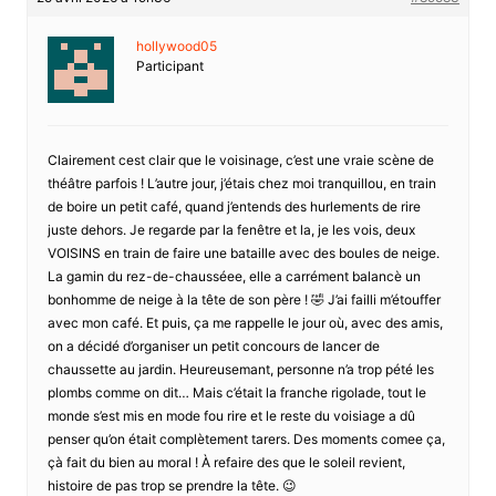
hollywood05
Participant
Clairement cest clair que le voisinage, c’est une vraie scène de
théâtre parfois ! L’autre jour, j’étais chez moi tranquillou, en train
de boire un petit café, quand j’entends des hurlements de rire
juste dehors. Je regarde par la fenêtre et la, je les vois, deux
VOISINS en train de faire une bataille avec des boules de neige.
La gamin du rez-de-chausséee, elle a carrément balancè un
bonhomme de neige à la tête de son père ! 🤣 J’ai failli m’étouffer
avec mon café. Et puis, ça me rappelle le jour où, avec des amis,
on a décidé d’organiser un petit concours de lancer de
chaussette au jardin. Heureusemant, personne n’a trop pété les
plombs comme on dit… Mais c’était la franche rigolade, tout le
monde s’est mis en mode fou rire et le reste du voisiage a dû
penser qu’on était complètement tarers. Des moments comee ça,
çà fait du bien au moral ! À refaire des que le soleil revient,
histoire de pas trop se prendre la tête. 😉