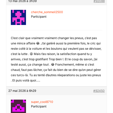
13 mai 2026 à 3h39
#92088
cherche_sommeil2500
Participant
C’est clair que vraiment vraiment changer les pneus, c’est pas
une mince affaire 😂. J’ai galéré aussi la première fois, le cric qui
reste collé à la voiture et les boulons qui veulent pas se dévisser,
c’est la lutte . 😩 Mais t’as raison, la satisfaction quand tu y
arrives, c’est trop gratifiant Trop bien !. Et le coup du savon, j’ai
testé aussi, ça change tout . 😂 Franchement, même si c’est
chaud, faut pas lâcher, ça fait du bien de se dire qu’on peut gérer
ces turcs-là. Tu as tenté d’autres réeparations ou juste les pneus
. Et puis voilà quoi…..
27 mai 2026 à 6h29
#92450
super_cool8710
Participant