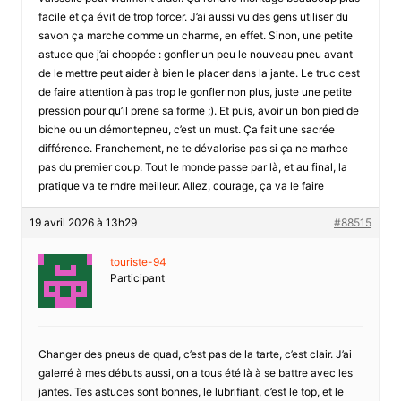
facile et ça évit de trop forcer. J’ai aussi vu des gens utiliser du
savon ça marche comme un charme, en effet. Sinon, une petite
astuce que j’ai choppée : gonfler un peu le nouveau pneu avant
de le mettre peut aider à bien le placer dans la jante. Le truc cest
de faire attention à pas trop le gonfler non plus, juste une petite
pression pour qu’il prene sa forme ;). Et puis, avoir un bon pied de
biche ou un démontepneu, c’est un must. Ça fait une sacrée
différence. Franchement, ne te dévalorise pas si ça ne marhce
pas du premier coup. Tout le monde passe par là, et au final, la
pratique va te rndre meilleur. Allez, courage, ça va le faire
19 avril 2026 à 13h29
#88515
touriste-94
Participant
Changer des pneus de quad, c’est pas de la tarte, c’est clair. J’ai
galerré à mes débuts aussi, on a tous été là à se battre avec les
jantes. Tes astuces sont bonnes, le lubrifiant, c’est le top, et le