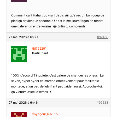
Comment ça ? Haha trop vrai ! J’suis sûr qu’avec un bon coup de
pied ça devient un spectacle ! c’est la meilleure façon de rendre
une galère fun entre voisins. 😂 Enfin tu comprends
27 mai 2026 à 6h39
#92488
titi752291
Participant
100% d’accord T’inquiète, c’est galère de changer les pneus ! Le
savon, hyper hyper ça marche effectivement pour faciliter le
montage, et un peu de lubrifiant peut aider aussi. Accroche-toi,
ça viendra avec le temps !!!
27 mai 2026 à 6h46
#92533
voyageur_692515