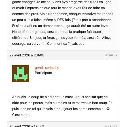
game changer. Je me souviens avoir regardé des tutos en ligne
et avoir l’impression que tout le monde avait l’air de faire ça
comme des pros. Mais franchemen, chaque tentative me rendait
un peu plus à l’aise, même si DES fois, j’étais prêt à abandonner.
Et si on avait eu un démontepneu, ça aurait été un autre level !
Ne te décourage pas, c’est clair que la pratique fait toute la
différence. Un jour, tu feras ça les yeux fermés, c’est sûr ! Allez,
courage, ça va venir ! Comment ça ? jsais pas
22 avril 2026 à 23h08
#89107
gentil_series44
Participant
Ah ouais, le coup de pied c’est un must . J’suis pas sûr que ça
aide pour les pneus, mais au moins tu te marres un bon coup. Et
puis, rien de tel qu’un voisin pour jouer les pitres ensemble . 😂
C’est clair !.
25 avril 2026 à 19h36
#89583