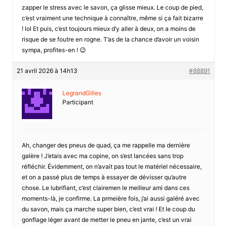
zapper le stress avec le savon, ça glisse mieux. Le coup de pied,
c’est vraiment une technique à connaître, même si ça fait bizarre
! lol Et puis, c’est toujours mieux d’y aller à deux, on a moins de
risque de se foutre en rogne. T’as de la chance d’avoir un voisin
sympa, profites-en ! 😉
21 avril 2026 à 14h13
#88891
LegrandGilles
Participant
Ah, changer des pneus de quad, ça me rappelle ma dernière
galère ! J’etais avec ma copine, on s’est lancées sans trop
réfléchir. Évidemment, on n’avait pas tout le matériel nécessaire,
et on a passé plus de temps à essayer de dévisser qu’autre
chose. Le lubrifiant, c’est clairemen le meilleur ami dans ces
moments-là, je confirme. La prmeière fois, j’ai aussi galéré avec
du savon, mais ça marche super bien, c’est vrai ! Et le coup du
gonflage léger avant de metter le pneu en jante, c’est un vrai