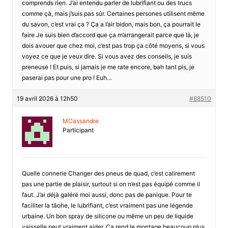
comprends rien. J’ai entendu parler de lubrifiant ou des trucs
comme çà, mais j’suis pas sûr. Certaines persones utilisent même
du savon, c’est vrai ça ? Ça a l’air bidon, mais bon, ça pourrait le
faire Je suis bien d’accord que ça m’arrangerait parce que là, je
dois avouer que chez moi, c’est pas trop ça côté moyens, si vous
voyez ce que je veux dire. Si vous avez des conseils, je suis
preneuse ! Et puis, si jamais je me rate encore, bah tant pis, je
paserai pas pour une pro ! Euh…
19 avril 2026 à 12h50
#88510
MCassandre
Participant
Quelle connerie Changer des pneus de quad, c’est calirement
pas une partie de plaisir, surtout si on n’est pas équipé comme il
faut. J’ai déjà galéré moi aussi, donc pas de panique. Pour te
faciliter la tâohe, le lubrifiant, c’est vraiment pas une légende
urbaine. Un bon spray de silicone ou même un peu de liquide
vaisselle peut vraiment aider. Ça rend le montage beaucoup plus