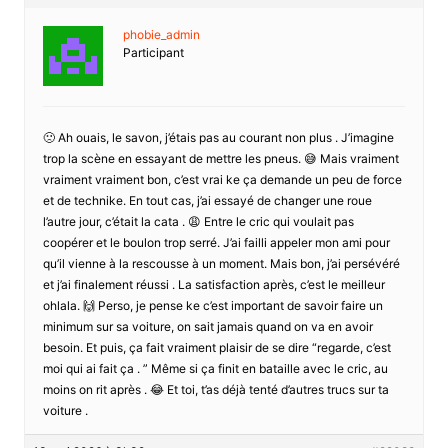
phobie_admin
Participant
🙁 Ah ouais, le savon, j’étais pas au courant non plus . J’imagine
trop la scène en essayant de mettre les pneus. 😅 Mais vraiment
vraiment vraiment bon, c’est vrai ke ça demande un peu de force
et de technike. En tout cas, j’ai essayé de changer une roue
l’autre jour, c’était la cata . 😩 Entre le cric qui voulait pas
coopérer et le boulon trop serré. J’ai failli appeler mon ami pour
qu’il vienne à la rescousse à un moment. Mais bon, j’ai persévéré
et j’ai finalement réussi . La satisfaction après, c’est le meilleur
ohlala. 🙌 Perso, je pense ke c’est important de savoir faire un
minimum sur sa voiture, on sait jamais quand on va en avoir
besoin. Et puis, ça fait vraiment plaisir de se dire “regarde, c’est
moi qui ai fait ça . ” Même si ça finit en bataille avec le cric, au
moins on rit après . 😂 Et toi, t’as déjà tenté d’autres trucs sur ta
voiture .