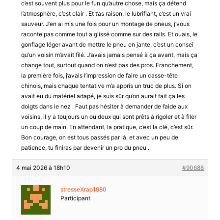
c’est souvent plus pour le fun qu’autre chose, mais ça détend
l’atmosphère, c’est clair . Et t’as raison, le lubrifiant, c’est un vrai
sauveur. J’en ai mis une fois pour un montage de pneus, j’vous
raconte pas comme tout a glissé comme sur des rails. Et ouais, le
gonflage léger avant de mettre le pneu en jante, c’est un consei
qu’un voisin m’avait filé. J’avais jamais pensé à ça avant, mais ça
change tout, surtout quand on n’est pas des pros. Franchement,
la première fois, j’avais l’impression de faire un casse-tête
chinois, mais chaque tentative m’a appris un truc de plus. Si on
avait eu du matériel adapé, je suis sûr qu’on aurait fait ça les
doigts dans le nez . Faut pas hésiter à demander de l’aide aux
voisins, il y a toujours un ou deux qui sont prêts à rigoler et à filer
un coup de main. En attendant, la pratique, c’est la clé, c’est sûr.
Bon courage, on est tous passés par là, et avec un peu de
patience, tu finiras par devenir un pro du pneu .
4 mai 2026 à 18h10
#90688
stresseXrap1980
Participant