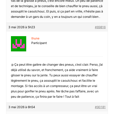
t’as de la graisse à pneus, c’est encore mieux. Un peu de patience
et de techniqeu, je te conseille de bien chauffer le pneu aussi, çà
assouplit le caoutchouc. Et puis, si ça part en vrille, n’hésite pas à
demander à un gars du coin, y en a toujours un qui conaît bien .
3 mai 2026 à 5h23
#89816
thune
Participant
:p Ça peut être galère de changer des pneus, c’est clair. Perso, j’ai
déjà utilisé du savon, et franchement, ça aide vraiment à faire
glisser le pneu sur la jante. Tu peux aussi essayer de chauffer
légèrement le pneu, ça assouplit le caoutchouc et facilite le
montage. Si t’as accès à un compresseur, ça peut être un vrai
plus pour gonfler le pneu après. Ne lâche pas l’affaire, avec un
peu de patience, ça finira par le faire ! Tout à fait
3 mai 2026 à 6h54
#90181