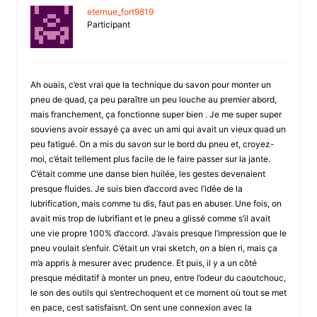
eternue_fort9819
Participant
Ah ouais, c’est vrai que la technique du savon pour monter un
pneu de quad, ça peu paraître un peu louche au premier abord,
mais franchement, ça fonctionne super bien . Je me super super
souviens avoir essayé ça avec un ami qui avait un vieux quad un
peu fatigué. On a mis du savon sur le bord du pneu et, croyez-
moi, c’était tellement plus facile de le faire passer sur la jante.
C’était comme une danse bien huilée, les gestes devenaient
presque fluides. Je suis bien d’accord avec l’idée de la
lubrification, mais comme tu dis, faut pas en abuser. Une fois, on
avait mis trop de lubrifiant et le pneu a glissé comme s’il avait
une vie propre 100% d’accord. J’avais presque l’impression que le
pneu voulait s’enfuir. C’était un vrai sketch, on a bien ri, mais ça
m’a appris à mesurer avec prudence. Et puis, il y a un côté
presque méditatif à monter un pneu, entre l’odeur du caoutchouc,
le son des outils qui s’entrechoquent et ce moment où tout se met
en pace, cest satisfaisnt. On sent une connexion avec la