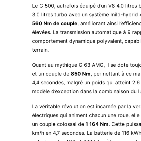
Le G 500, autrefois équipé d’un V8 4.0 litres 
3.0 litres turbo avec un système mild-hybrid 
560 Nm de couple
, améliorant ainsi l’effic
élevées. La transmission automatique à 9 rap
comportement dynamique polyvalent, capable d
terrain.
Quant au mythique G 63 AMG, il se dote toujo
et un couple de
850 Nm
, permettant à ce ma
4,4 secondes, malgré un poids qui atteint 2,6
modèle d’exception dans la combinaison du lux
La véritable révolution est incarnée par la v
électriques qui animent chacun une roue, ell
un couple colossal de
1 164 Nm
. Cette puiss
km/h en 4,7 secondes. La batterie de 116 kW