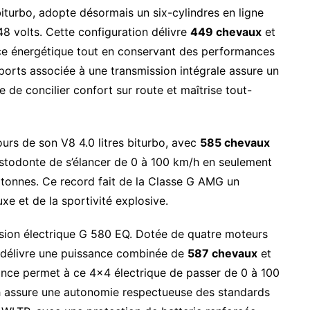
biturbo, adopte désormais un six-cylindres en ligne
48 volts. Cette configuration délivre
449 chevaux
et
ience énergétique tout en conservant des performances
ports associée à une transmission intégrale assure un
e concilier confort sur route et maîtrise tout-
urs de son V8 4.0 litres biturbo, avec
585 chevaux
stodonte de s’élancer de 0 à 100 km/h en seulement
 tonnes. Ce record fait de la Classe G AMG un
e et de la sportivité explosive.
ersion électrique G 580 EQ. Dotée de quatre moteurs
e délivre une puissance combinée de
587 chevaux
et
ance permet à ce 4×4 électrique de passer de 0 à 100
h assure une autonomie respectueuse des standards