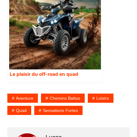
Le plaisir du off-road en quad
Aventure
Chemins Battus
Loisirs
Quad
Sensations Fortes