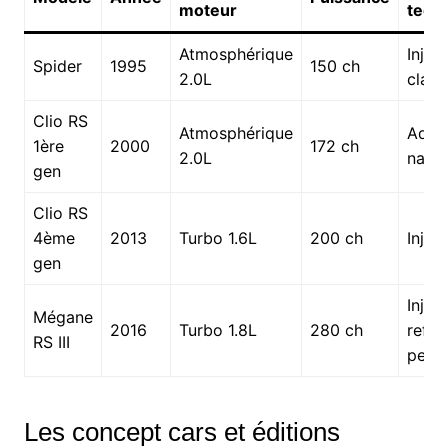
moteur
tech
Atmosphérique
Injec
Spider
1995
150 ch
2.0L
class
Clio RS
Atmosphérique
Admi
1ère
2000
172 ch
2.0L
natur
gen
Clio RS
4ème
2013
Turbo 1.6L
200 ch
Injec
gen
Injec
Mégane
2016
Turbo 1.8L
280 ch
refro
RS III
perf
Les concept cars et éditions