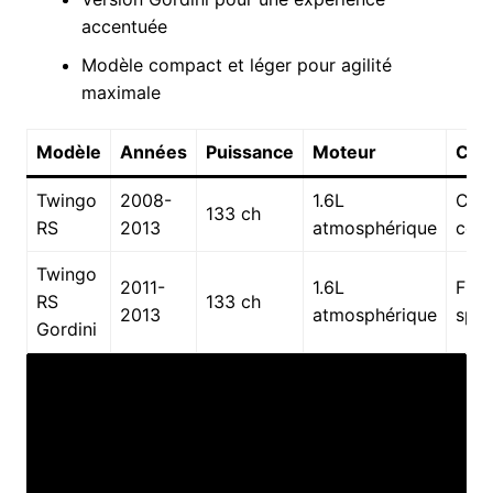
accentuée
Modèle compact et léger pour agilité
maximale
Modèle
Années
Puissance
Moteur
Cara
Twingo
2008-
1.6L
Cita
133 ch
RS
2013
atmosphérique
com
Twingo
2011-
1.6L
Fini
RS
133 ch
2013
atmosphérique
spéc
Gordini