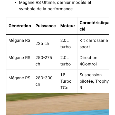
Mégane RS Ultime, dernier modèle et
symbole de la performance
Caractéristique
Génération
Puissance
Moteur
clé
Mégane RS
2.0L
Kit carrosserie
225 ch
I
turbo
sport
Mégane RS
250-275
2.0L
Direction
II
ch
turbo
4Control
1.8L
Suspension
Mégane RS
280-300
Turbo
pilotée, Trophy-
III
ch
TCe
R