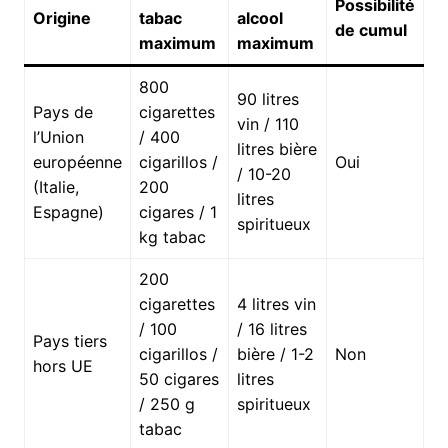
Possibilité
Origine
tabac
alcool
de cumul
maximum
maximum
800
90 litres
Pays de
cigarettes
vin / 110
l’Union
/ 400
litres bière
européenne
cigarillos /
Oui
/ 10-20
(Italie,
200
litres
Espagne)
cigares / 1
spiritueux
kg tabac
200
cigarettes
4 litres vin
/ 100
/ 16 litres
Pays tiers
cigarillos /
bière / 1-2
Non
hors UE
50 cigares
litres
/ 250 g
spiritueux
tabac