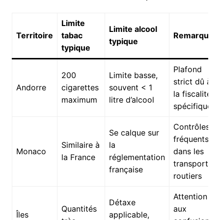
Limite
Limite alcool
Territoire
tabac
Remarque
typique
typique
Plafond
200
Limite basse,
strict dû à
Andorre
cigarettes
souvent < 1
la fiscalité
maximum
litre d’alcool
spécifique
Contrôles
Se calque sur
fréquents
Similaire à
la
Monaco
dans les
la France
réglementation
transports
française
routiers
Attention
Détaxe
Quantités
aux
Îles
applicable,