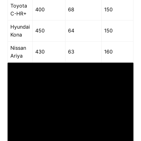
Toyota
400
68
150
C-HR+
Hyundai
450
64
150
Kona
Nissan
430
63
160
Ariya