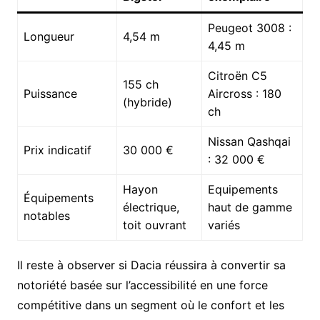
Peugeot 3008 :
Longueur
4,54 m
4,45 m
Citroën C5
155 ch
Puissance
Aircross : 180
(hybride)
ch
Nissan Qashqai
Prix indicatif
30 000 €
: 32 000 €
Hayon
Equipements
Équipements
électrique,
haut de gamme
notables
toit ouvrant
variés
Il reste à observer si Dacia réussira à convertir sa
notoriété basée sur l’accessibilité en une force
compétitive dans un segment où le confort et les