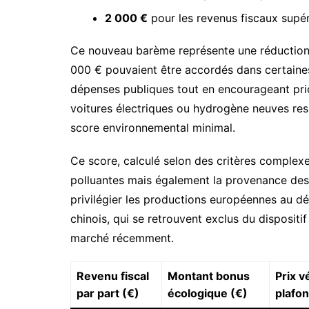
2 000 €
pour les revenus fiscaux supé
Ce nouveau barème représente une réduction s
000 € pouvaient être accordés dans certaines c
dépenses publiques tout en encourageant pri
voitures électriques ou hydrogène neuves re
score environnemental minimal.
Ce score, calculé selon des critères complex
polluantes mais également la provenance de
privilégier les productions européennes au 
chinois, qui se retrouvent exclus du dispositif
marché récemment.
Revenu fiscal
Montant bonus
Prix v
par part (€)
écologique (€)
plafo