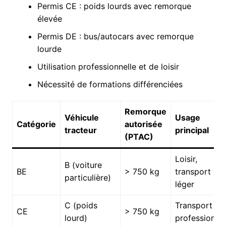
Permis CE : poids lourds avec remorque
élevée
Permis DE : bus/autocars avec remorque
lourde
Utilisation professionnelle et de loisir
Nécessité de formations différenciées
Remorque
Véhicule
Usage
Catégorie
autorisée
tracteur
principal
(PTAC)
Loisir,
B (voiture
BE
> 750 kg
transport
particulière)
léger
C (poids
Transport
CE
> 750 kg
lourd)
professionne