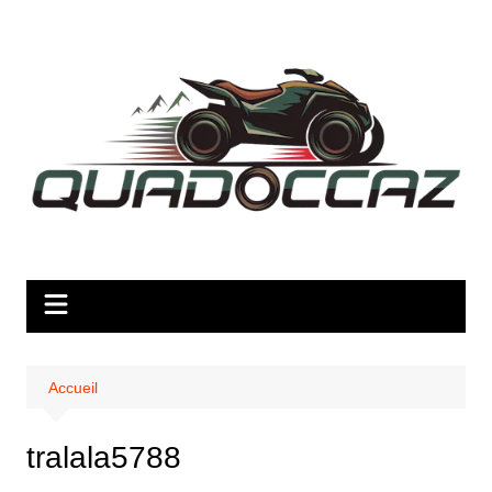
Aller
au
contenu
Accueil
tralala5788