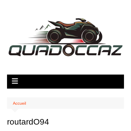
Aller
au
contenu
Accueil
routardO94