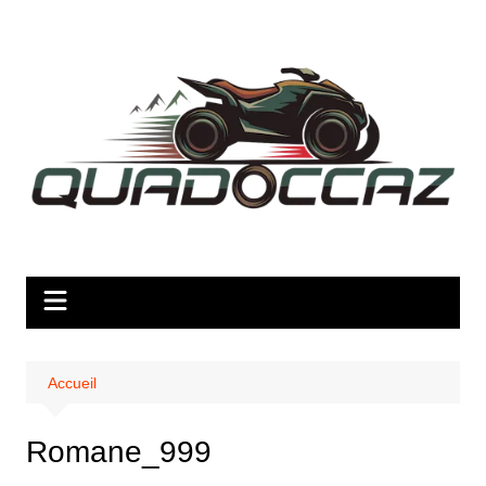
Aller
au
contenu
Accueil
Romane_999