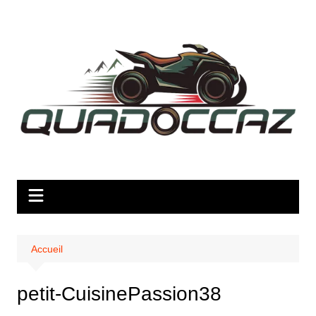
Aller
au
contenu
Accueil
petit-CuisinePassion38