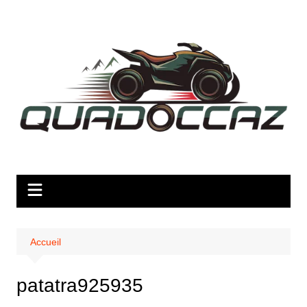
Aller
au
contenu
Accueil
patatra925935