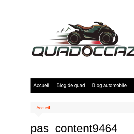
Aller
au
contenu
Accueil
Blog de quad
Blog automobile
Accueil
pas_content9464