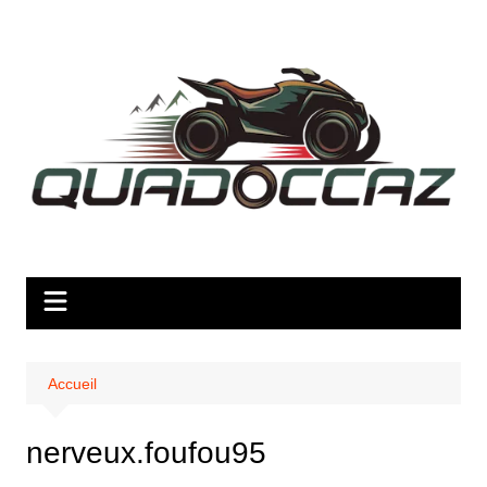
Aller
au
contenu
Accueil
nerveux.foufou95