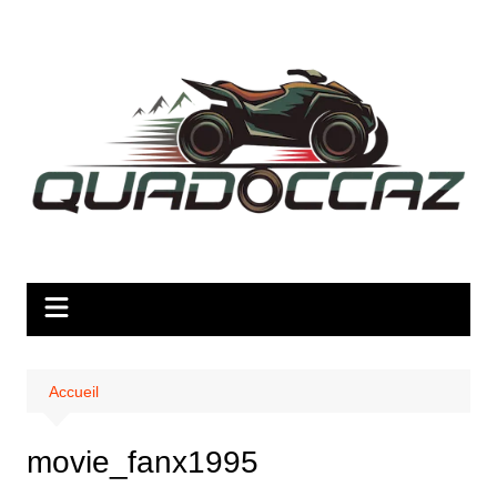
Aller
au
contenu
Accueil
movie_fanx1995