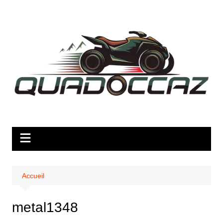
Aller
au
contenu
Accueil
metal1348