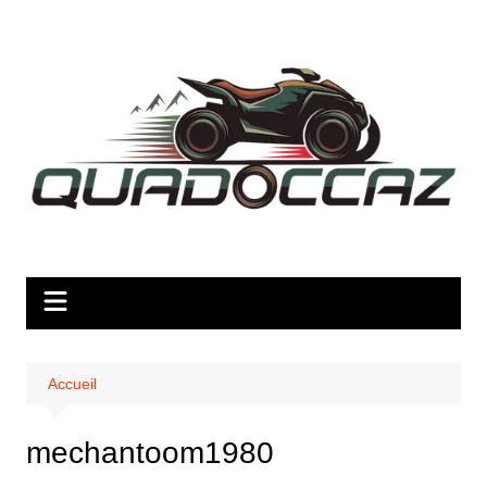
Aller
au
contenu
Accueil
mechantoom1980