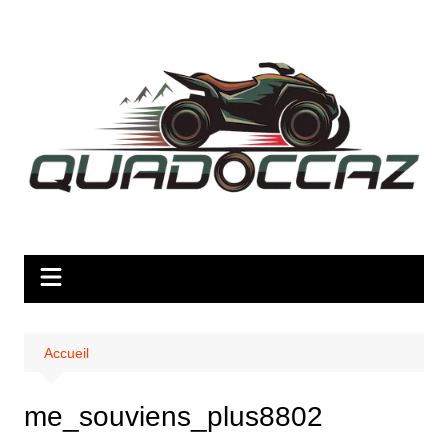
Aller
au
contenu
Accueil
me_souviens_plus8802