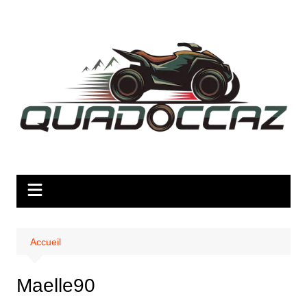
Aller
au
contenu
Accueil
Maelle90