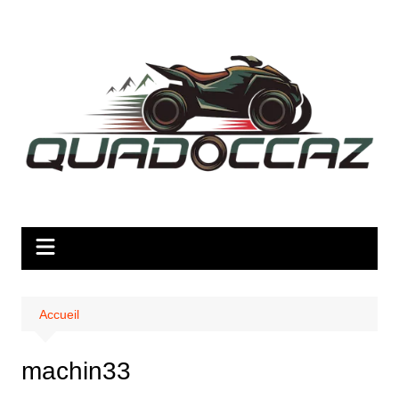
Aller
au
contenu
Accueil
machin33