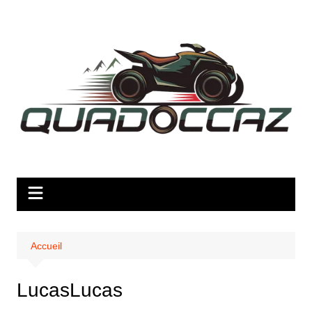
Aller
au
contenu
Accueil
LucasLucas