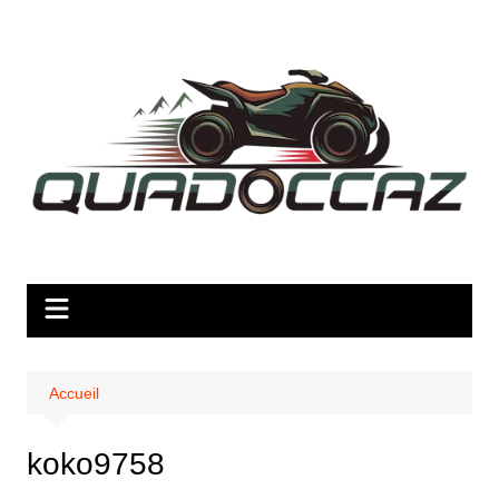
Aller
au
contenu
Accueil
koko9758