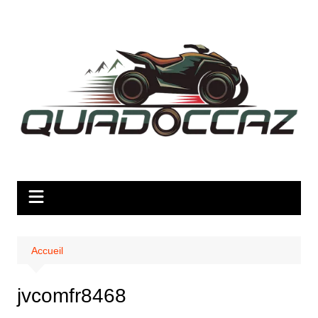
Aller
au
contenu
Accueil
jvcomfr8468