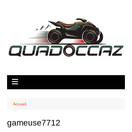
Aller
au
contenu
Accueil
gameuse7712