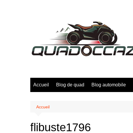
Aller
au
contenu
Accueil
Blog de quad
Blog automobile
Accueil
flibuste1796