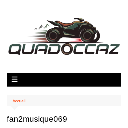
Aller
au
contenu
Accueil
fan2musique069