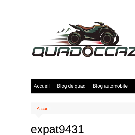
Aller
au
contenu
Accueil
Blog de quad
Blog automobile
Accueil
expat9431