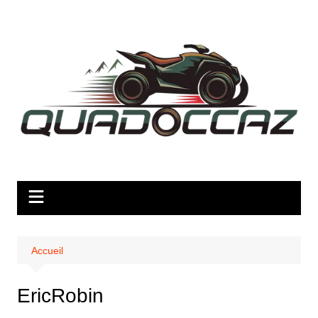
Aller
au
contenu
Accueil
EricRobin