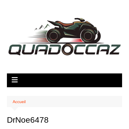
Aller
au
contenu
Accueil
DrNoe6478