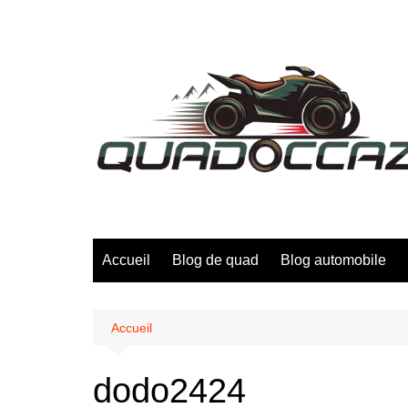
Aller
au
contenu
Accueil
Blog de quad
Blog automobile
Accueil
dodo2424