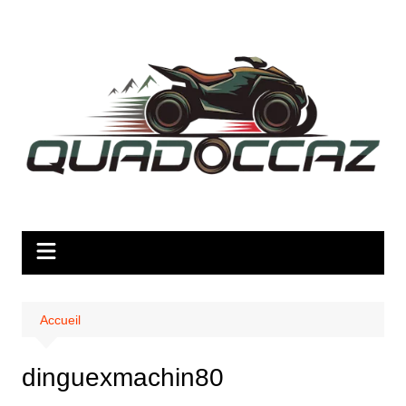
Aller
au
contenu
Accueil
dinguexmachin80