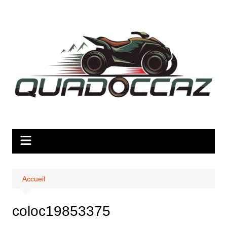
Aller
au
contenu
Accueil
coloc19853375