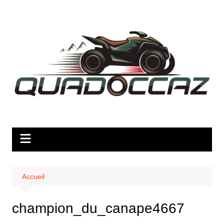
Aller
au
contenu
Accueil
champion_du_canape4667