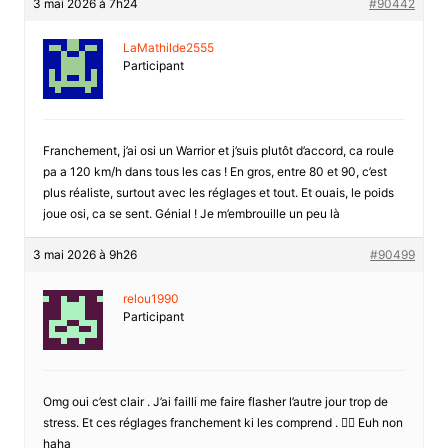
3 mai 2026 à 7h24
#90442
LaMathilde2555
Participant
Franchement, j’ai osi un Warrior et j’suis plutôt d’accord, ca roule
pa a 120 km/h dans tous les cas ! En gros, entre 80 et 90, c’est
plus réaliste, surtout avec les réglages et tout. Et ouais, le poids
joue osi, ca se sent. Génial ! Je m’embrouille un peu là
3 mai 2026 à 9h26
#90499
relou1990
Participant
Omg oui c’est clair . J’ai failli me faire flasher l’autre jour trop de
stress. Et ces réglages franchement ki les comprend . 🤦‍♀️ Euh non
haha