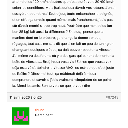
atteindre les 120 km/h, d’autres que c’est plutôt vers 80-90 km/h
selon les conditions. Mais j’suis curieux d’avoir vos retours. J’en ai
essayé un pour de vrai l’autre jour, toute enlcenchée la poignée,
et en effet ça envoie quand même, mais franchement, j’suis pas
sûr d’avoir monté si trop trop haut. Peut-être que mon poids (un
bon 85 kg) fait aussi la différence ? En plus, j’pense que la
manière dont on le prépare, ça change la donne : pneus,
réglages, tout ça. J’me suis dit que si on fait un peu de tuning en
changeant quelques pièces, ça doit pouvoir booster la vitesse.
J’ai même vu des forums où y a des gars qui parlent de monter la
boîte de vitesses… Bref, j’veux vos avis ! Est-ce que vous avez
déjà essayé d’atteindre la vitesse MAX, ou est-ce que c’est juste
de l’délire ? Dites-moi tout, çà m’aiderait déjà à mieux
comprendre et savoir si j’dois vraiment m’inquiéterr de ce point-
là. Merci les amis. Bon tu vois ce que je veux dire
11 avril 2026 à 0h25
#87243
thune
Participant