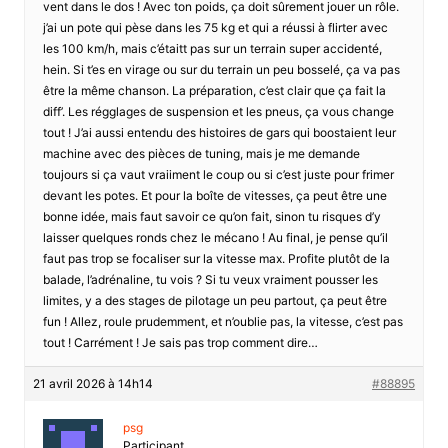
vent dans le dos ! Avec ton poids, ça doit sûrement jouer un rôle.
j’ai un pote qui pèse dans les 75 kg et qui a réussi à flirter avec
les 100 km/h, mais c’étaitt pas sur un terrain super accidenté,
hein. Si t’es en virage ou sur du terrain un peu bosselé, ça va pas
être la même chanson. La préparation, c’est clair que ça fait la
diff’. Les régglages de suspension et les pneus, ça vous change
tout ! J’ai aussi entendu des histoires de gars qui boostaient leur
machine avec des pièces de tuning, mais je me demande
toujours si ça vaut vraiiment le coup ou si c’est juste pour frimer
devant les potes. Et pour la boîte de vitesses, ça peut être une
bonne idée, mais faut savoir ce qu’on fait, sinon tu risques d’y
laisser quelques ronds chez le mécano ! Au final, je pense qu’il
faut pas trop se focaliser sur la vitesse max. Profite plutôt de la
balade, l’adrénaline, tu vois ? Si tu veux vraiment pousser les
limites, y a des stages de pilotage un peu partout, ça peut être
fun ! Allez, roule prudemment, et n’oublie pas, la vitesse, c’est pas
tout ! Carrément ! Je sais pas trop comment dire…
21 avril 2026 à 14h14
#88895
psg
Participant