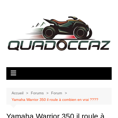
Aller
au
contenu
Accueil
Forums
Forum
Yamaha Warrior 350 il roule à combien en vrai ????
Yamaha Warrior 350 il roule à