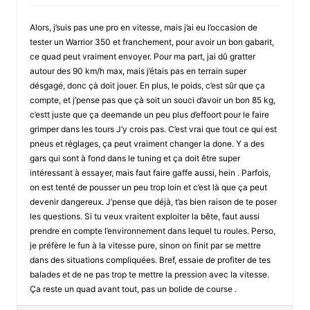
Alors, j’suis pas une pro en vitesse, mais j’ai eu l’occasion de
tester un Warrior 350 et franchement, pour avoir un bon gabarit,
ce quad peut vraiment envoyer. Pour ma part, jai dû gratter
autour des 90 km/h max, mais j’étais pas en terrain super
désgagé, donc çà doit jouer. En plus, le poids, c’est sûr que ça
compte, et j’pense pas que çà soit un souci d’avoir un bon 85 kg,
c’estt juste que ça deemande un peu plus d’effoort pour le faire
grimper dans les tours J’y crois pas. C’est vrai que tout ce qui est
pneus et réglages, ça peut vraiment changer la done. Y a des
gars qui sont à fond dans le tuning et ça doit être super
intéressant à essayer, mais faut faire gaffe aussi, hein . Parfois,
on est tenté de pousser un peu trop loin et c’est là que ça peut
devenir dangereux. J’pense que déjà, t’as bien raison de te poser
les questions. Si tu veux vraitent exploiter la bête, faut aussi
prendre en compte l’environnement dans lequel tu roules. Perso,
je préfère le fun à la vitesse pure, sinon on finit par se mettre
dans des situations compliquées. Bref, essaie de profiter de tes
balades et de ne pas trop te mettre la pression avec la vitesse.
Ça reste un quad avant tout, pas un bolide de course .