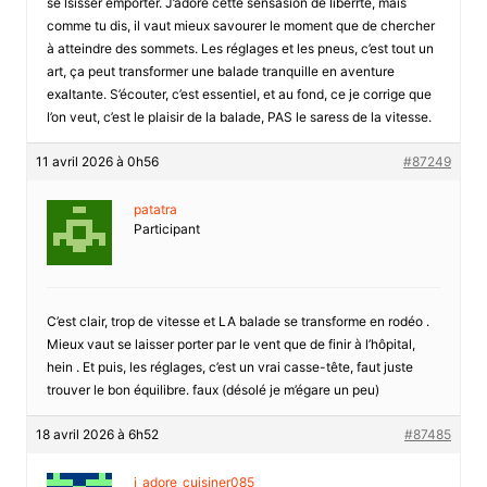
se lsisser emporter. J’adore cette sensasion de liberrté, mais
comme tu dis, il vaut mieux savourer le moment que de chercher
à atteindre des sommets. Les réglages et les pneus, c’est tout un
art, ça peut transformer une balade tranquille en aventure
exaltante. S’écouter, c’est essentiel, et au fond, ce je corrige que
l’on veut, c’est le plaisir de la balade, PAS le saress de la vitesse.
11 avril 2026 à 0h56
#87249
patatra
Participant
C’est clair, trop de vitesse et LA balade se transforme en rodéo .
Mieux vaut se laisser porter par le vent que de finir à l’hôpital,
hein . Et puis, les réglages, c’est un vrai casse-tête, faut juste
trouver le bon équilibre. faux (désolé je m’égare un peu)
18 avril 2026 à 6h52
#87485
j_adore_cuisiner085