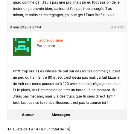
quad comme çà ! J’suis pas une pro, mais j’ai eu l’occaasion de le
tester et ça envoie bien, surtout si t’es pas trop chargée T’as
raison, le poids et les réglages, ça joue grv ! Faux Bref, tu vois
9 mai 2026 à 9h44
#91455
j_adore_cuisiner
Participant
Pffff, trop vrai ! Les vitesse de ouf sur des routes comme ça, c’est
un peu du flan. Entre 80 et 90, c’est désjà pas mal, ça fait bizarre
de voir des mecs poussé ça à 120 avec tous les réglages en plus.
Et le piods, t’as l’impression de tirer un bateau à ce momant-là !
J’suis pas mécano, mais y a des trucs que tu sens direct. Enfin
bref, faut pas se faire des illusions, c’est pas la course ici !
Auteur
Messages
14 sujets de 1 à 14 (sur un total de 14)