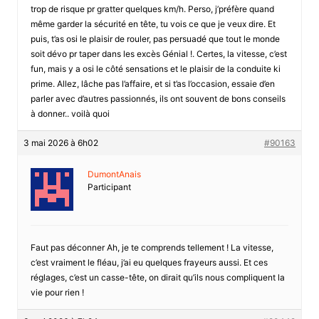
trop de risque pr gratter quelques km/h. Perso, j’préfère quand
même garder la sécurité en tête, tu vois ce que je veux dire. Et
puis, t’as osi le plaisir de rouler, pas persuadé que tout le monde
soit dévo pr taper dans les excès Génial !. Certes, la vitesse, c’est
fun, mais y a osi le côté sensations et le plaisir de la conduite ki
prime. Allez, lâche pas l’affaire, et si t’as l’occasion, essaie d’en
parler avec d’autres passionnés, ils ont souvent de bons conseils
à donner.. voilà quoi
3 mai 2026 à 6h02
#90163
DumontAnais
Participant
Faut pas déconner Ah, je te comprends tellement ! La vitesse,
c’est vraiment le fléau, j’ai eu quelques frayeurs aussi. Et ces
réglages, c’est un casse-tête, on dirait qu’ils nous compliquent la
vie pour rien !