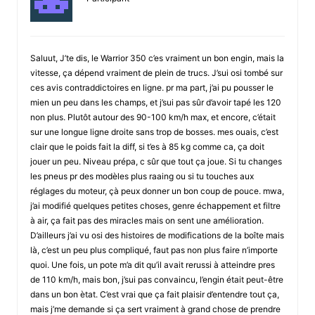
Saluut, J’te dis, le Warrior 350 c’es vraiment un bon engin, mais la
vitesse, ça dépend vraiment de plein de trucs. J’sui osi tombé sur
ces avis contraddictoires en ligne. pr ma part, j’ai pu pousser le
mien un peu dans les champs, et j’sui pas sûr d’avoir tapé les 120
non plus. Plutôt autour des 90-100 km/h max, et encore, c’était
sur une longue ligne droite sans trop de bosses. mes ouais, c’est
clair que le poids fait la diff, si t’es à 85 kg comme ca, ça doit
jouer un peu. Niveau prépa, c sûr que tout ça joue. Si tu changes
les pneus pr des modèles plus raaing ou si tu touches aux
réglages du moteur, çà peux donner un bon coup de pouce. mwa,
j’ai modifié quelques petites choses, genre échappement et filtre
à air, ça fait pas des miracles mais on sent une amélioration.
D’ailleurs j’ai vu osi des histoires de modifications de la boîte mais
là, c’est un peu plus compliqué, faut pas non plus faire n’importe
quoi. Une fois, un pote m’a dit qu’il avait rerussi à atteindre pres
de 110 km/h, mais bon, j’sui pas convaincu, l’engin était peut-être
dans un bon ètat. C’est vrai que ça fait plaisir d’entendre tout ça,
mais j’me demande si ça sert vraiment à grand chose de prendre