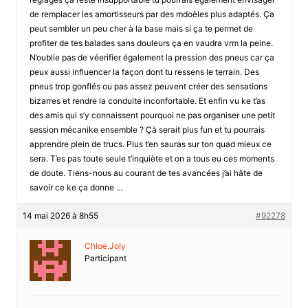
de remplacer les amortisseurs par des mdoèles plus adaptés. Ça
peut sembler un peu cher à la base mais si ça te permet de
profiter de tes balades sans douleurs ça en vaudra vrm la peine.
N’oublie pas de véerifier également la pression des pneus car ça
peux aussi influencer la façon dont tu ressens le terrain. Des
pneus trop gonflés ou pas assez peuvent créer des sensations
bizarres et rendre la conduite inconfortable. Et enfin vu ke t’as
des amis qui s’y connaissent pourquoi ne pas organiser une petit
session mécanike ensemble ? Çà serait plus fun et tu pourrais
apprendre plein de trucs. Plus t’en sauras sur ton quad mieux ce
sera. T’es pas toute seule t’inquiète et on a tous eu ces moments
de doute. Tiens-nous au courant de tes avancées j’ai hâte de
savoir ce ke ça donne …
14 mai 2026 à 8h55
#92278
Chloe.Joly
Participant