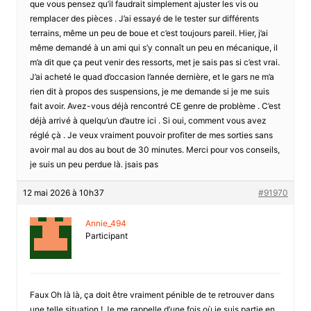
que vous pensez qu’il faudrait simplement ajuster les vis ou
remplacer des pièces . J’ai essayé de le tester sur différents
terrains, même un peu de boue et c’est toujours pareil. Hier, j’ai
même demandé à un ami qui s’y connaît un peu en mécanique, il
m’a dit que ça peut venir des ressorts, met je sais pas si c’est vrai.
J’ai acheté le quad d’occasion l’année dernière, et le gars ne m’a
rien dit à propos des suspensions, je me demande si je me suis
fait avoir. Avez-vous déjà rencontré CE genre de problème . C’est
déjà arrivé à quelqu’un d’autre ici . Si oui, comment vous avez
réglé çà . Je veux vraiment pouvoir profiter de mes sorties sans
avoir mal au dos au bout de 30 minutes. Merci pour vos conseils,
je suis un peu perdue là. jsais pas
12 mai 2026 à 10h37
#91970
Annie_494
Participant
Faux Oh là là, ça doit être vraiment pénible de te retrouver dans
une telle situation ! Je me rappelle d’une fois où je suis partie en