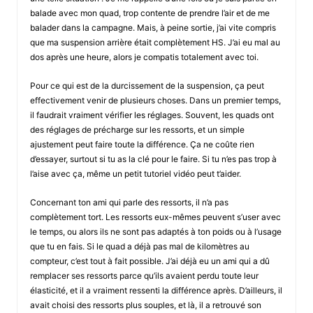
balade avec mon quad, trop contente de prendre l’air et de me
balader dans la campagne. Mais, à peine sortie, j’ai vite compris
que ma suspension arrière était complètement HS. J’ai eu mal au
dos après une heure, alors je compatis totalement avec toi.
Pour ce qui est de la durcissement de la suspension, ça peut
effectivement venir de plusieurs choses. Dans un premier temps,
il faudrait vraiment vérifier les réglages. Souvent, les quads ont
des réglages de précharge sur les ressorts, et un simple
ajustement peut faire toute la différence. Ça ne coûte rien
d’essayer, surtout si tu as la clé pour le faire. Si tu n’es pas trop à
l’aise avec ça, même un petit tutoriel vidéo peut t’aider.
Concernant ton ami qui parle des ressorts, il n’a pas
complètement tort. Les ressorts eux-mêmes peuvent s’user avec
le temps, ou alors ils ne sont pas adaptés à ton poids ou à l’usage
que tu en fais. Si le quad a déjà pas mal de kilomètres au
compteur, c’est tout à fait possible. J’ai déjà eu un ami qui a dû
remplacer ses ressorts parce qu’ils avaient perdu toute leur
élasticité, et il a vraiment ressenti la différence après. D’ailleurs, il
avait choisi des ressorts plus souples, et là, il a retrouvé son