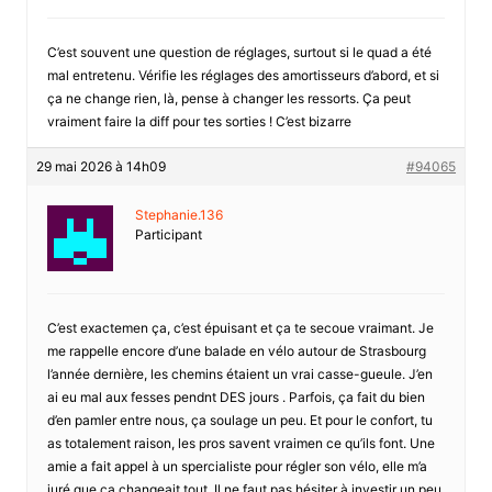
C’est souvent une question de réglages, surtout si le quad a été
mal entretenu. Vérifie les réglages des amortisseurs d’abord, et si
ça ne change rien, là, pense à changer les ressorts. Ça peut
vraiment faire la diff pour tes sorties ! C’est bizarre
29 mai 2026 à 14h09
#94065
Stephanie.136
Participant
C’est exactemen ça, c’est épuisant et ça te secoue vraimant. Je
me rappelle encore d’une balade en vélo autour de Strasbourg
l’année dernière, les chemins étaient un vrai casse-gueule. J’en
ai eu mal aux fesses pendnt DES jours . Parfois, ça fait du bien
d’en pamler entre nous, ça soulage un peu. Et pour le confort, tu
as totalement raison, les pros savent vraimen ce qu’ils font. Une
amie a fait appel à un spercialiste pour régler son vélo, elle m’a
juré que ça changeait tout. Il ne faut pas hésiter à investir un peu,