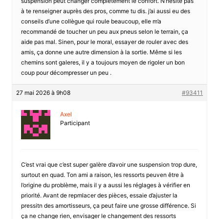
suspension peut changer complètement le confort. N’hésite pas
à te renseigner auprès des pros, comme tu dis. j’ai aussi eu des
conseils d’une collègue qui roule beaucoup, elle m’a
recommandé de toucher un peu aux pneus selon le terrain, ça
aide pas mal. Sinen, pour le moral, essayer de rouler avec des
amis, ça donne une autre dimension à la sortie. Même si les
chemins sont galeres, il y a toujours moyen de rigoler un bon
coup pour décompresser un peu .
27 mai 2026 à 9h08
#93411
Axel
Participant
C’est vrai que c’est super galère d’avoir une suspension trop dure,
surtout en quad. Ton ami a raison, les ressorts peuven être à
l’origine du problème, mais il y a aussi les réglages à vérifier en
priorité. Avant de repmlacer des pièces, essaie d’ajuster la
pressitn des amortisseurs, ça peut faire une grosse différence. Si
ça ne change rien, envisager le changement des ressorts