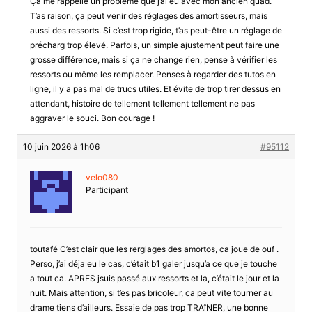
Ça me rappelle un problème que j’ai eu avec mon ancien quad.
T’as raison, ça peut venir des réglages des amortisseurs, mais
aussi des ressorts. Si c’est trop rigide, t’as peut-être un réglage de
précharg trop élevé. Parfois, un simple ajustement peut faire une
grosse différence, mais si ça ne change rien, pense à vérifier les
ressorts ou même les remplacer. Penses à regarder des tutos en
ligne, il y a pas mal de trucs utiles. Et évite de trop tirer dessus en
attendant, histoire de tellement tellement tellement ne pas
aggraver le souci. Bon courage !
10 juin 2026 à 1h06
#95112
velo080
Participant
toutafé C’est clair que les rerglages des amortos, ca joue de ouf .
Perso, j’ai déja eu le cas, c’était b1 galer jusqu’a ce que je touche
a tout ca. APRES jsuis passé aux ressorts et la, c’était le jour et la
nuit. Mais attention, si t’es pas bricoleur, ca peut vite tourner au
drame tiens d’ailleurs. Essaie de pas trop TRAîNER, une bonne