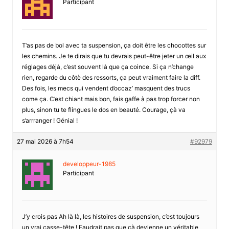
Participant
T’as pas de bol avec ta suspension, ça doit être les chocottes sur
les chemins. Je te dirais que tu devrais peut-être jeter un œil aux
réglages déjà, c’est souvent là que ça coince. Si ça n’change
rien, regarde du côtè des ressorts, ça peut vraiment faire la diff.
Des fois, les mecs qui vendent d’occaz’ masquent des trucs
come ça. C’est chiant mais bon, fais gaffe à pas trop forcer non
plus, sinon tu te flingues le dos en beauté. Courage, çà va
s’arrranger ! Génial !
27 mai 2026 à 7h54
#92979
developpeur-1985
Participant
J’y crois pas Ah là là, les histoires de suspension, c’est toujours
un vrai casse-tête ! Faudrait pas que çà devienne un véritable