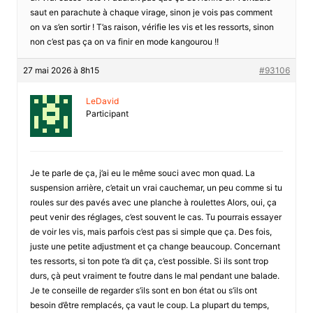
saut en parachute à chaque virage, sinon je vois pas comment
on va s’en sortir ! T’as raison, vérifie les vis et les ressorts, sinon
non c’est pas ça on va finir en mode kangourou !!
27 mai 2026 à 8h15
#93106
LeDavid
Participant
Je te parle de ça, j’ai eu le même souci avec mon quad. La
suspension arrière, c’etait un vrai cauchemar, un peu comme si tu
roules sur des pavés avec une planche à roulettes Alors, oui, ça
peut venir des réglages, c’est souvent le cas. Tu pourrais essayer
de voir les vis, mais parfois c’est pas si simple que ça. Des fois,
juste une petite adjustment et ça change beaucoup. Concernant
tes ressorts, si ton pote t’a dit ça, c’est possible. Si ils sont trop
durs, çà peut vraiment te foutre dans le mal pendant une balade.
Je te conseille de regarder s’ils sont en bon état ou s’ils ont
besoin d’être remplacés, ça vaut le coup. La plupart du temps,