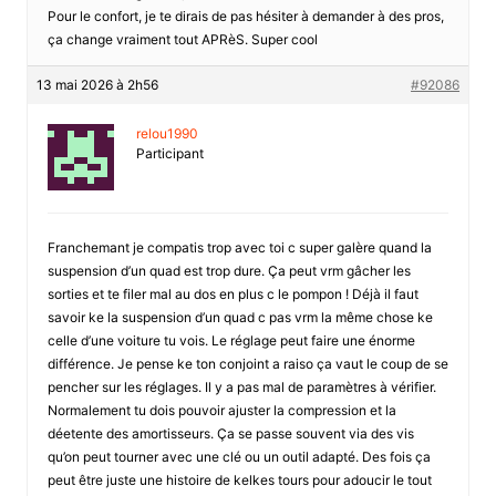
Pour le confort, je te dirais de pas hésiter à demander à des pros,
ça change vraiment tout APRèS. Super cool
13 mai 2026 à 2h56
#92086
relou1990
Participant
Franchemant je compatis trop avec toi c super galère quand la
suspension d’un quad est trop dure. Ça peut vrm gâcher les
sorties et te filer mal au dos en plus c le pompon ! Déjà il faut
savoir ke la suspension d’un quad c pas vrm la même chose ke
celle d’une voiture tu vois. Le réglage peut faire une énorme
différence. Je pense ke ton conjoint a raiso ça vaut le coup de se
pencher sur les réglages. Il y a pas mal de paramètres à vérifier.
Normalement tu dois pouvoir ajuster la compression et la
déetente des amortisseurs. Ça se passe souvent via des vis
qu’on peut tourner avec une clé ou un outil adapté. Des fois ça
peut être juste une histoire de kelkes tours pour adoucir le tout