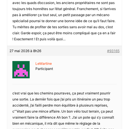
avec les quads d’occasion, les anciens propriétaires ne sont pas
toujours très honnêtes sur l’état général. Franchement, si t’arrives
pas à améliorer ça tout seul, un petit passage par un mécano
spécialisé pourrai te donner une bonne idée de ce qu’il faut faire.
Tu mérites de profiter de tes sorties sans avoir mal au dos, c’est
clair. Garde espoir, ça peut être moins compliqué que ça en a l’air
! Exactement ! Et puis voilà quoi…
27 mai 2026 à 8h26
#93165
LeMartine
Participant
c’est vrai que les chemins pourraves, ça peut vraiment pourrir
une sortie. La dernièr fois que j’ai pris un itinéraire un peu trop
accidenté, j’ai failli perdre mon équilibre à plusieurs reprises,
c””était pas une mince affaire. Un bon vélo tout terrain, ça peut
vraiment faire la différence Ah bon ?. J’ai un pote qui s’y connaît
bien en mécanique, il m’a dit que même le réglage de la