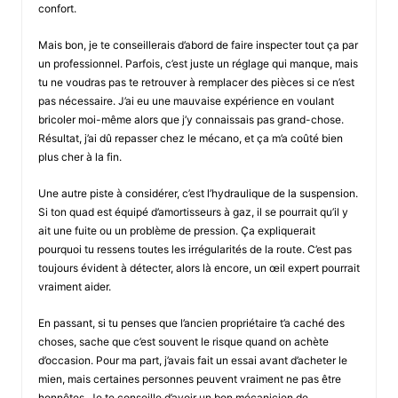
confort.
Mais bon, je te conseillerais d’abord de faire inspecter tout ça par
un professionnel. Parfois, c’est juste un réglage qui manque, mais
tu ne voudras pas te retrouver à remplacer des pièces si ce n’est
pas nécessaire. J’ai eu une mauvaise expérience en voulant
bricoler moi-même alors que j’y connaissais pas grand-chose.
Résultat, j’ai dû repasser chez le mécano, et ça m’a coûté bien
plus cher à la fin.
Une autre piste à considérer, c’est l’hydraulique de la suspension.
Si ton quad est équipé d’amortisseurs à gaz, il se pourrait qu’il y
ait une fuite ou un problème de pression. Ça expliquerait
pourquoi tu ressens toutes les irrégularités de la route. C’est pas
toujours évident à détecter, alors là encore, un œil expert pourrait
vraiment aider.
En passant, si tu penses que l’ancien propriétaire t’a caché des
choses, sache que c’est souvent le risque quand on achète
d’occasion. Pour ma part, j’avais fait un essai avant d’acheter le
mien, mais certaines personnes peuvent vraiment ne pas être
honnêtes. Je te conseille d’avoir un bon mécanicien de