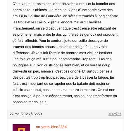
C’est vrai que t’as raison, c’est souvent la croix et la bannièr ces
chemins tous abîmés . Je m’en souviens d’une sortie avec des
amis à la Collline de Fourviére, on s’était retrouvés à jongler entre
les trous et les cailloux, j’en ai encore mal aux chevilles .
Franchement, on se dit souvent que c’est censé être relaxant de
se promener, mais entre le dos qui tire et les genoux qui craquent,
çà fait réfléchir. Pour le confort, je te conseille d’essayer de
trouver des bonnes chaussures de rando, ça fait une vraie
différence. J’avais fait l’erreur de prenrde mes vieilles baskets
une fois, et ça m’à suffiit pour comprendre Trop fort !. T’as des
boutiques sur Lyon où ils conseillent bien, et ça vaut le coup
d’investir un peu, même si c’est pas dnoné. Et surtout, pense à
des petites trop trop trop pauses, ça aide à casser la faigue. En
fait, c’est important de se rapeler que la balade doit rester un
plaisirr avant tout, pas une course contre la montre . On est non
c’est pas ça là pour se déecontracter, pas pour se transformer en
bobos de rando, hein .
27 mai 2026 à 6h53
#92573
on_verra_bien2234