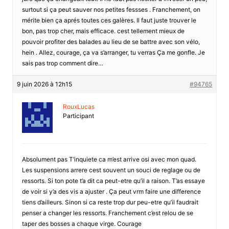
surtout si ça peut sauver nos petites fessses . Franchement, on
mérite bien ça aprés toutes ces galères. Il faut juste trouver le
bon, pas trop cher, mais efficace. cest tellement mieux de
pouvoir profiter des balades au lieu de se battre avec son vélo,
hein . Allez, courage, ça va s’arranger, tu verras Ça me gonfle. Je
sais pas trop comment dire…
9 juin 2026 à 12h15
#94765
RouxLucas
Participant
Absolument pas T’inquiete ca m’est arrive osi avec mon quad.
Les suspensions arrere cest souvent un souci de reglage ou de
ressorts. Si ton pote t’a dit ca peut-etre qu’il a raison. T’as essaye
de voir si y’a des vis a ajuster . Ça peut vrm faire une difference
tiens d’ailleurs. Sinon si ca reste trop dur peu-etre qu’il faudrait
penser a changer les ressorts. Franchement c’est relou de se
taper des bosses a chaque virge. Courage