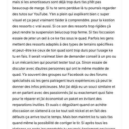
mais si les amortisseurs sont déjà trop durs t’as p’têt pas
beaucoup de marge. Si tu te sens perddue là tu pourrais regarder
des tutos sur YouTube. Y’en a plein qui explikent bien c super
visuel et ça peut vraimant t’aider à comprenddre. pour la kestion
des ressorts c vrai aussi. Si ce son des ressorts trop rigides çà
peut rendre ta suspension beiucoup trop ferme. Si t’as l’occasion
essaie de jeter un œil à ce ke t’as sous le quad. Parfois les gens
mettent des ressorts adaptés à des types de terrains spécifikes
et peut-être ke ceux de ton quad sont trop durs pour l’usage ke
tu en fais. Il serait vraimeat bien de demander conseil à un pro ou
à un mécanicien qui pourrait tester tout ça. Sinon essaie de
discuter avec d’autres personnes qui ont le même modèle de
quad. Y’a souvent des groupes sur Facebook ou des forums
spécialisés où les gens patragent leurs expériences çà peut te
donner des infos précieuses. Moi j’ai déjà eu un souci similaire et
en en parlant avec des passionnés j’ai su exactemant quoi faire
pour le réparer et j’ai économisé un paket en évitant des
rerparations inutiles. Et ouais c dégoûtant quand on achète
d’occasion on s’attend à ce ke tout soit nickel et en fait des
défauts ça arrive tout le temps. Mais bon maintnt ke tu sais t’as
quand même la possibilité de corriger le tir. Si après tous les
réglages ça reste insupportable tu pourrais également envisager